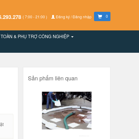
6.293.278
0
( 7:00 - 21:00 )
Đăng ký / Đăng nhập
N TOÀN & PHỤ TRỢ CÔNG NGHIỆP
Sản phẩm liên quan
ặt