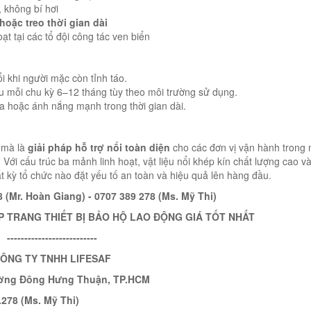
, không bí hơi
oặc treo thời gian dài
ạt tại các tổ đội công tác ven biển
i khi người mặc còn tỉnh táo.
sau mỗi chu kỳ 6–12 tháng tùy theo môi trường sử dụng.
lửa hoặc ánh nắng mạnh trong thời gian dài.
– mà là
giải pháp hỗ trợ nổi toàn diện
cho các đơn vị vận hành trong 
Với cấu trúc ba mảnh linh hoạt, vật liệu nổi khép kín chất lượng cao v
t kỳ tổ chức nào đặt yếu tố an toàn và hiệu quả lên hàng đầu.
 (Mr. Hoàn Giang) - 0707 389 278 (Ms. Mỹ Thi)
P TRANG THIẾT BỊ BẢO HỘ LAO ĐỘNG GIÁ TỐT NHẤT
--------------------------
ÔNG TY TNHH LIFESAF
hường Đông Hưng Thuận, TP.HCM
.278 (Ms. Mỹ Thi)