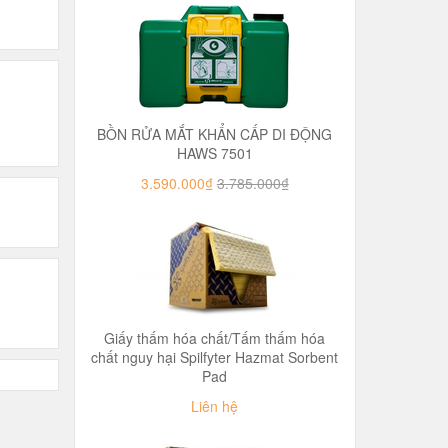
BỒN RỬA MẮT KHẨN CẤP DI ĐỘNG
HAWS 7501
3.590.000₫
3.785.000₫
Giấy thấm hóa chất/Tấm thấm hóa
chất nguy hại Spilfyter Hazmat Sorbent
Pad
Liên hệ