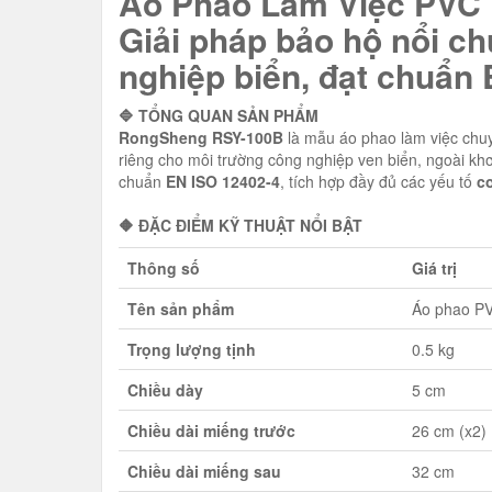
Áo Phao Làm Việc PVC
Giải pháp bảo hộ nổi c
nghiệp biển, đạt chuẩn
🔷 TỔNG QUAN SẢN PHẨM
RongSheng RSY-100B
là mẫu áo phao làm việc chuy
riêng cho môi trường công nghiệp ven biển, ngoài khơ
chuẩn
EN ISO 12402-4
, tích hợp đầy đủ các yếu tố
c
🔶 ĐẶC ĐIỂM KỸ THUẬT NỔI BẬT
Thông số
Giá trị
Tên sản phẩm
Áo phao P
Trọng lượng tịnh
0.5 kg
Chiều dày
5 cm
Chiều dài miếng trước
26 cm (x2)
Chiều dài miếng sau
32 cm