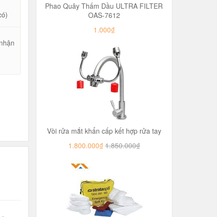
Phao Quây Thấm Dầu ULTRA FILTER
có)
OAS-7612
1.000₫
 nhận
u
Vòi rửa mắt khẩn cấp kết hợp rửa tay
1.800.000₫
1.850.000₫