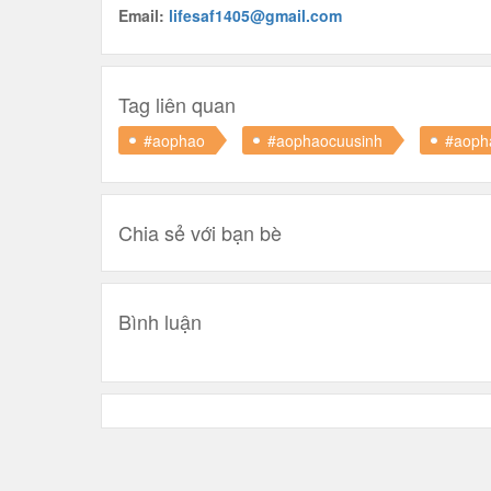
Email:
lifesaf1405@gmail.com
Tag liên quan
#aophao
#aophaocuusinh
#aoph
Chia sẻ với bạn bè
Bình luận