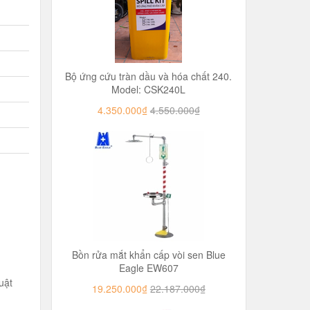
Bộ ứng cứu tràn dầu và hóa chất 240.
Model: CSK240L
4.350.000₫
4.550.000₫
Bồn rửa mắt khẩn cấp vòi sen Blue
Eagle EW607
uật
19.250.000₫
22.187.000₫