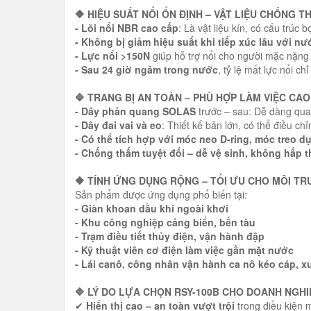
🔶 HIỆU SUẤT NỔI ỔN ĐỊNH – VẬT LIỆU CHỐNG 
- Lõi nổi NBR cao cấp
: Là vật liệu kín, có cấu trúc
- Không bị giảm hiệu suất khi tiếp xúc lâu với nư
- Lực nổi >150N
giúp hỗ trợ nổi cho người mặc nặng 
- Sau 24 giờ ngâm trong nước
, tỷ lệ mất lực nổi c
🔷 TRANG BỊ AN TOÀN – PHÙ HỢP LÀM VIỆC CAO
- Dây phản quang SOLAS
trước – sau: Dễ dàng qua
- Dây đai vai và eo
: Thiết kế bản lớn, có thể điều c
- Có thể tích hợp với móc neo D-ring, móc treo d
- Chống thấm tuyệt đối – dễ vệ sinh, không hấp
🔶 TÍNH ỨNG DỤNG RỘNG – TỐI ƯU CHO MÔI T
Sản phẩm được ứng dụng phổ biến tại:
- Giàn khoan dầu khí ngoài khơi
- Khu công nghiệp cảng biển, bến tàu
- Trạm điều tiết thủy điện, vận hành đập
- Kỹ thuật viên cơ điện làm việc gần mặt nước
- Lái canô, công nhân vận hành ca nô kéo cáp, x
🔷 LÝ DO LỰA CHỌN RSY-100B CHO DOANH NGHI
✔
Hiển thị cao – an toàn vượt trội
trong điều kiện 