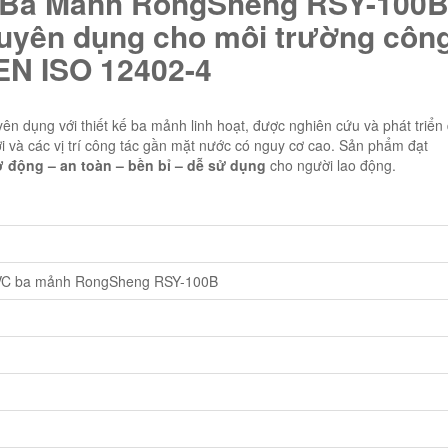
 Ba Mảnh RongSheng RSY-100B
huyên dụng cho môi trường côn
 EN ISO 12402-4
ên dụng với thiết kế ba mảnh linh hoạt, được nghiên cứu và phát triển
i và các vị trí công tác gần mặt nước có nguy cơ cao. Sản phẩm đạt
ơ động – an toàn – bền bỉ – dễ sử dụng
cho người lao động.
VC ba mảnh RongSheng RSY-100B