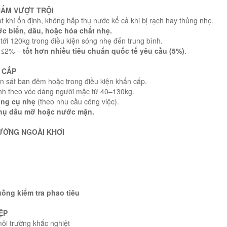
THẤM VƯỢT TRỘI
 bọt khí ổn định, không hấp thụ nước kể cả khi bị rạch hay thủng nhẹ.
ớc biển, dầu, hoặc hóa chất nhẹ.
tới 120kg trong điều kiện sóng nhẹ đến trung bình.
hỉ ≤2% –
tốt hơn nhiều tiêu chuẩn quốc tế yêu cầu (5%)
.
 CẤP
n sát ban đêm hoặc trong điều kiện khẩn cấp.
hỉnh theo vóc dáng người mặc từ 40–130kg.
ụng cụ nhẹ
(theo nhu cầu công việc).
 thụ dầu mỡ hoặc nước mặn.
RƯỜNG NGOÀI KHƠI
uồng kiểm tra phao tiêu
ỆP
môi trường khắc nghiệt