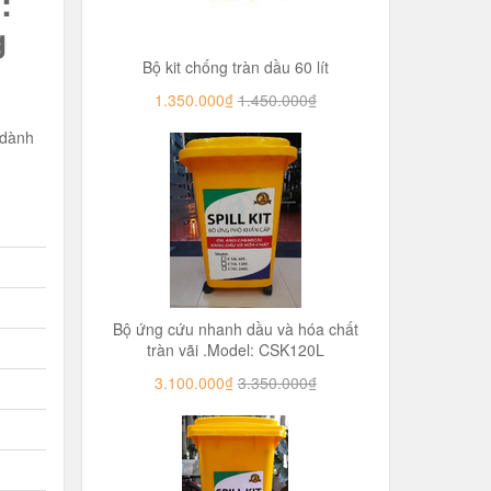
:
g
Bộ kit chống tràn dầu 60 lít
1.350.000₫
1.450.000₫
 dành
Bộ ứng cứu nhanh dầu và hóa chất
tràn vãi .Model: CSK120L
3.100.000₫
3.350.000₫