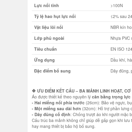
Lực nổi tĩnh
>100N
Tỷ lệ hao hụt lực nổi
≤2% sau 24
Vật liệu lõi nổi
NBR kín hoà
Lớp phủ ngoài
Nhựa PVC 
Tiêu chuẩn
EN ISO 12
Ứng dụng
Dầu khí, hà
Đặc điểm bổ sung
Dây đũng, 
🔷 ƯU ĐIỂM KẾT CẤU – BA MẢNH LINH HOẠT, C
Áo được thiết kế theo nguyên lý
cân bằng trọng lực 
- Hai miếng nổi phía trước
(26cm): Bảo vệ ngực, bụng
- Một miếng sau dài hơn
(32cm): Hỗ trợ phần lưng d
- Dây đũng cố định
: Chống trượt áo khi người mặc b
Cấu trúc ba mảnh không chỉ giúp dễ gấp gọn khi lư
hay mang thiết bị bảo hộ bổ sung.