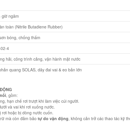
 giờ ngâm
n toàn (Nitrile Butadiene Rubber)
sơn bóng, chống thấm
402-4
ng hải, công trình cảng, vận hành mặt nước
phản quang SOLAS, dây đai vai & eo bản lớn
Ơ ĐỘNG
nổi
, gồm:
, hạn chế rơi trượt khi làm việc cúi người.
ưới và vai khi rơi xuống nước.
ị rơi hoặc bị dòng nước cuốn.
u trữ mà còn đảm bảo
tự do vận động
, không cản trở các thao tác kỹ th