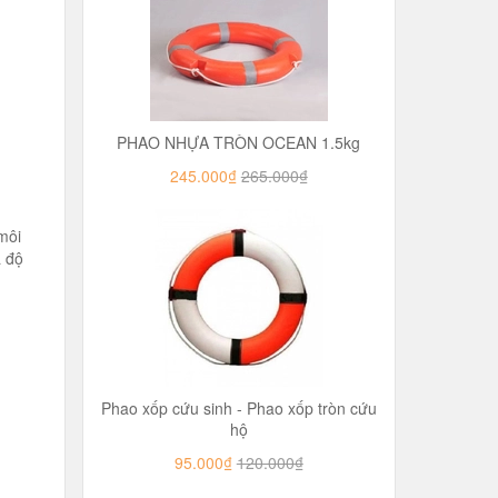
PHAO NHỰA TRÒN OCEAN 1.5kg
245.000₫
265.000₫
môi
à độ
Phao xốp cứu sinh - Phao xốp tròn cứu
hộ
95.000₫
120.000₫