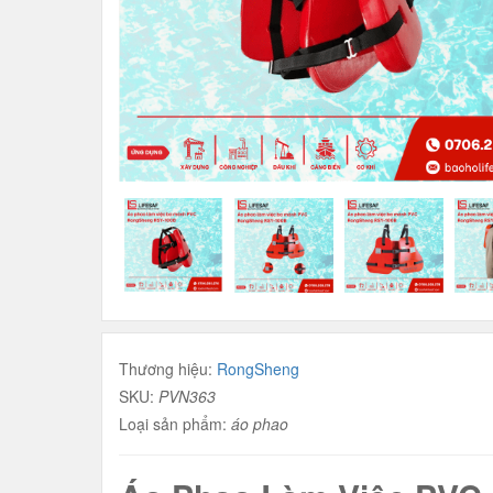
Thương hiệu:
RongSheng
SKU:
PVN363
Loại sản phẩm:
áo phao