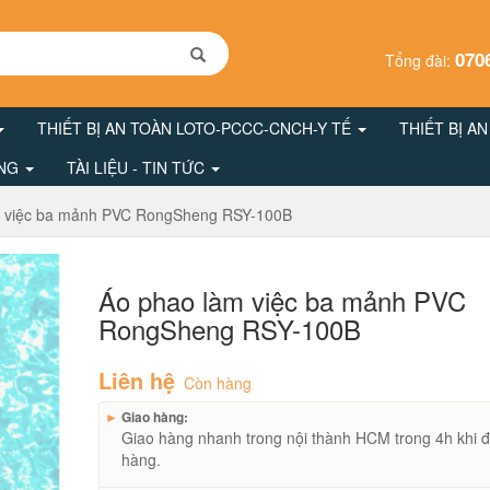
070
Tổng đài:
THIẾT BỊ AN TOÀN LOTO-PCCC-CNCH-Y TẾ
THIẾT BỊ A
ÔNG
TÀI LIỆU - TIN TỨC
m việc ba mảnh PVC RongSheng RSY-100B
Áo phao làm việc ba mảnh PVC
RongSheng RSY-100B
Liên hệ
Còn hàng
►
Giao hàng:
Giao hàng nhanh trong nội thành HCM trong 4h khi đ
hàng.