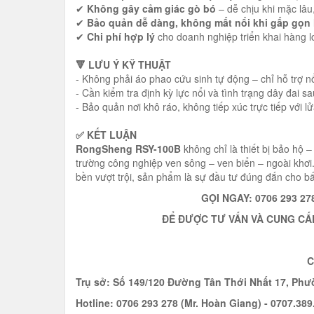
✔
Không gây cảm giác gò bó
– dễ chịu khi mặc lâu
✔
Bảo quản dễ dàng, không mất nổi khi gấp gọn h
✔
Chi phí hợp lý
cho doanh nghiệp triển khai hàng lo
🔻 LƯU Ý KỸ THUẬT
- Không phải áo phao cứu sinh tự động – chỉ hỗ trợ nổ
- Cần kiểm tra định kỳ lực nổi và tình trạng dây đai 
- Bảo quản nơi khô ráo, không tiếp xúc trực tiếp với 
✅ KẾT LUẬN
RongSheng RSY-100B
không chỉ là thiết bị bảo hộ 
trường công nghiệp ven sông – ven biển – ngoài khơi. 
bền vượt trội, sản phẩm là sự đầu tư đúng đắn cho bấ
GỌI NGAY:
0706 293 278
ĐỂ ĐƯỢC TƯ VẤN VÀ CUNG CẤ
C
Trụ sở: Số 149/120 Đường Tân Thới Nhất 17, P
Hotline:
0706 293 278 (Mr. Hoàn Giang) - 0707.389