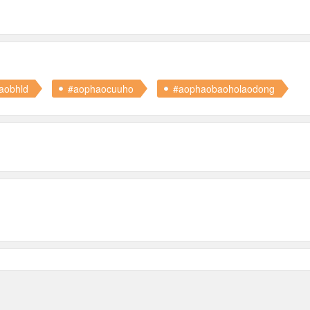
aobhld
#aophaocuuho
#aophaobaoholaodong