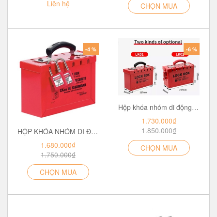
Liên hệ
CHỌN MUA
-4 %
-6 %
Hộp khóa nhóm di động bằng thép 13 lỗ khóa LOCKEY LK02
1.730.000₫
1.850.000₫
HỘP KHÓA NHÓM DI ĐỘNG MASTERLOCK 498
1.680.000₫
CHỌN MUA
1.750.000₫
CHỌN MUA