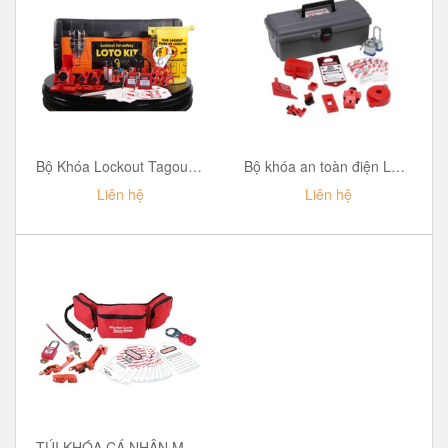
Bộ Khóa Lockout Tagout (LOTO) CB Tủ Điện Brady / loto safety lockout kit
Bộ khóa an toàn điện Lockout Brady / Loto safety lockout kit
Liên hệ
Liên hệ
TÚI KHÓA CÁ NHÂN MASTER LOCK 1456E410