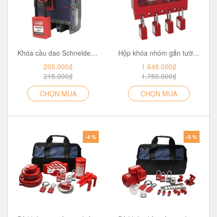
Khóa cầu dao Schneider EZD dưới 100A PROLOCKEY CBL11-2
Hộp khóa nhóm gắn tường 7 người PROLOCKEY LK71
205.000₫
1.648.000₫
215.000₫
1.750.000₫
CHỌN MUA
CHỌN MUA
-4 %
-5 %