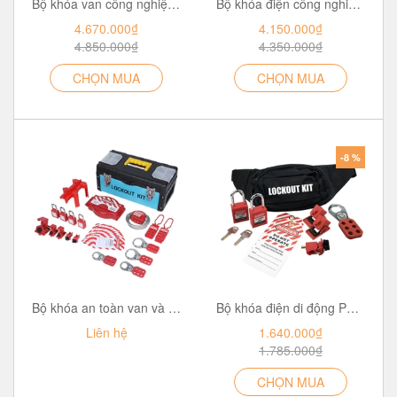
Bộ khóa van công nghiệp di động PROLOCKEY LG06
Bộ khóa điện công nghiệp di động PROLOCKEY LG07
4.670.000₫
4.150.000₫
4.850.000₫
4.350.000₫
CHỌN MUA
CHỌN MUA
-8 %
Bộ khóa an toàn van và điện kết hợp PROLOCKEY LG03
Bộ khóa điện di động PROLOCKEY LG04
Liên hệ
1.640.000₫
1.785.000₫
CHỌN MUA