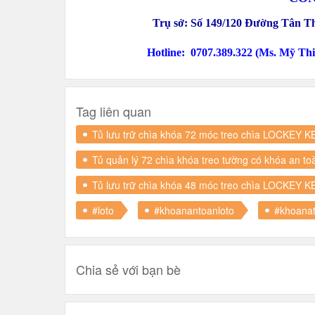
Trụ sở:
Số
149/120 Đường Tân Th
Hotline:
0707.389.322 (Ms. Mỹ Thi)
Tag liên quan
Tủ lưu trữ chìa khóa 72 móc treo chìa LOCKEY K
Tủ quản lý 72 chìa khóa treo tường có khóa an 
Tủ lưu trữ chìa khóa 48 móc treo chìa LOCKEY K
#loto
#khoanantoanloto
#khoana
Chia sẻ với bạn bè