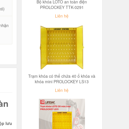
Bộ khóa LOTO an toàn điện
PROLOCKEY TTK-0291
có)
Liên hệ
 nhận
u
Trạm khóa có thể chứa 40 ổ khóa và
khóa mini PROLOCKEY LS13
Liên hệ
àn
ộp lưu