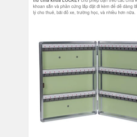
trữ chìa khóa
LOCKEY
cho phép bạn treo các chìa k
khoan sẵn và phần cứng lắp đặt đi kèm để dễ dàng lắ
lý cho thuê, bãi đỗ xe, trường học, và nhiều hơn nữa.