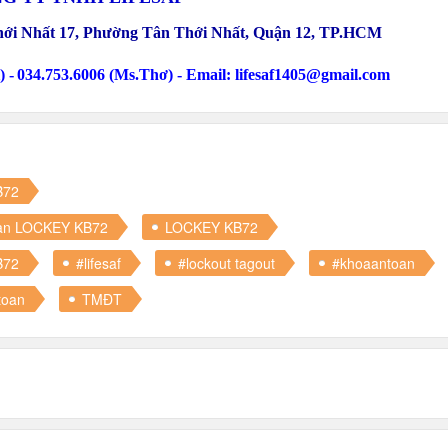
ới Nhất 17, Phường Tân Thới Nhất, Quận 12
, TP.HCM
 -
034.753.6006 (Ms.Thơ) -
Email: lifesaf1405@gmail.com
B72
toàn LOCKEY KB72
LOCKEY KB72
B72
#lifesaf
#lockout tagout
#khoaantoan
toan
TMĐT