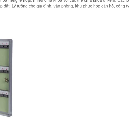
hóa riêng lẻ hoặc nhiều chìa khóa với các thẻ chìa khóa đi kèm. Các lỗ
p đặt. Lý tưởng cho gia đình, văn phòng, khu phức hợp căn hộ, công t