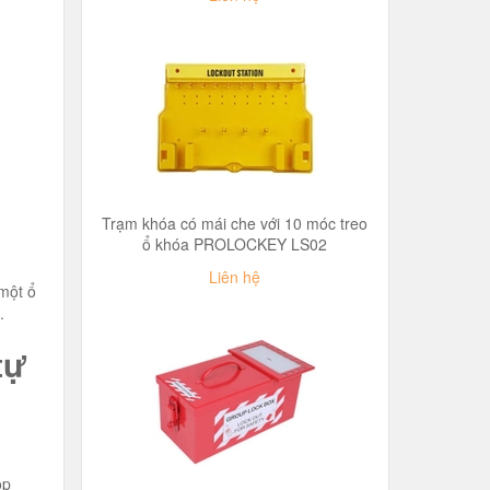
Trạm khóa có mái che với 10 móc treo
ổ khóa PROLOCKEY LS02
Liên hệ
một ổ
.
tự
ộp