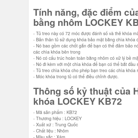
Tính năng, đặc điểm củ
bằng nhôm LOCKEY
KB
- Tủ treo này có 72 móc được đánh số và thẻ khóa 
- Bản thân tủ sử dụng khóa bảo mật bằng chìa khóa đ
- Nó bao gồm các chốt gắn để bạn có thể đảm bảo nó
các chìa khóa bên trong
- Nó có cấu trúc hoàn toàn bằng nhôm có xử lý bề mặ
- Nó đi kèm với một chìa khóa để bạn có thể bắt đầu 
- Tủ treo chìa khóa cho phép bạn treo các chìa khóa 
- Móc khóa trong tủ có thể điều chỉnh được.
Thông số kỷ thuật của 
khóa LOCKEY KB72
- Mã sản phẩm : KB72
- Thương hiệu : LOCKEY
- Xuất xứ : Trung Quốc
- Chất liệu : Nhôm
- Màu sắc : Xám