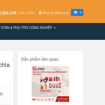
6.293.278
0
( 7:00 - 21:00 )
Đăng ký / Đăng nhập
N TOÀN & PHỤ TRỢ CÔNG NGHIỆP
Sản phẩm liên quan
chìa
ặt