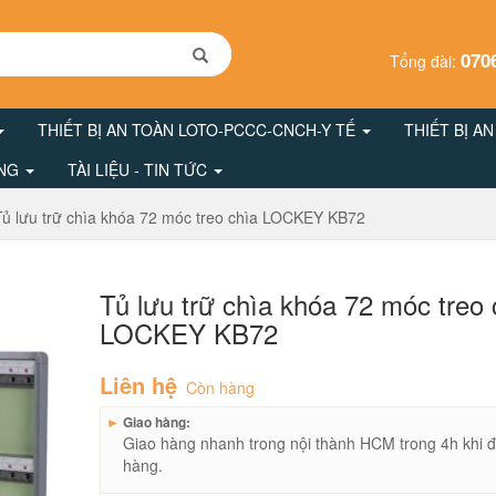
070
Tổng đài:
THIẾT BỊ AN TOÀN LOTO-PCCC-CNCH-Y TẾ
THIẾT BỊ A
ÔNG
TÀI LIỆU - TIN TỨC
Tủ lưu trữ chìa khóa 72 móc treo chìa LOCKEY KB72
Tủ lưu trữ chìa khóa 72 móc treo 
LOCKEY KB72
Liên hệ
Còn hàng
►
Giao hàng:
Giao hàng nhanh trong nội thành HCM trong 4h khi đ
hàng.