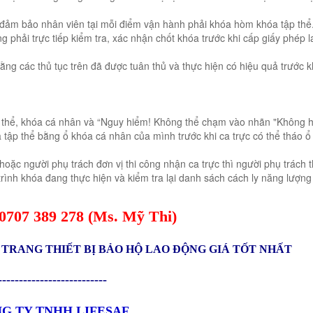
 đảm bảo nhân viên tại mỗi điểm vận hành phải khóa hòm khóa tập thể
 phải trực tiếp kiểm tra, xác nhận chốt khóa trước khi cấp giấy phép l
ằng các thủ tục trên đã được tuân thủ và thực hiện có hiệu quả trước k
ập thể, khóa cá nhân và “Nguy hiểm! Không thể chạm vào nhãn "Không 
 tập thể bằng ổ khóa cá nhân của mình trước khi ca trực có thể tháo ổ
hoặc người phụ trách đơn vị thi công nhận ca trực thì người phụ trách 
trình khóa đang thực hiện và kiểm tra lại danh sách cách ly năng lượng
0
707 389 278
(Ms.
Mỹ Thi
)
TRANG THIẾT BỊ BẢO HỘ LAO ĐỘNG GIÁ TỐT NHẤT
--------------------------
G TY TNHH LIFESAF