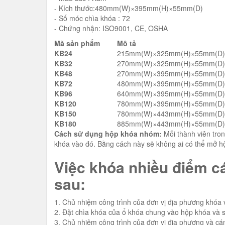
- Kích thước:480mm(W)×395mm(H)×55mm(D)
- Số móc chìa khóa : 72
- Chứng nhận: ISO9001, CE, OSHA
Mã sản phẩm
Mô tả
KB24
215mm(W)×325mm(H)×55mm(D),2
KB32
270mm(W)×325mm(H)×55mm(D),3
KB48
270mm(W)×395mm(H)×55mm(D),4
KB72
480mm(W)×395mm(H)×55mm(D),7
KB96
640mm(W)×395mm(H)×55mm(D),9
KB120
780mm(W)×395mm(H)×55mm(D),1
KB150
780mm(W)×443mm(H)×55mm(D),1
KB180
885mm(W)×443mm(H)×55mm(D),1
Cách sử dụng hộp khóa nhóm:
Mỗi thành viên tro
khóa vào đó. Bằng cách này sẽ không ai có thể mở hộ
Việc khóa nhiều điểm cá
sau:
1. Chủ nhiệm công trình của đơn vị địa phương khóa v
2. Đặt chìa khóa của ổ khóa chung vào hộp khóa và s
3. Chủ nhiệm công trình của đơn vị địa phương và cá