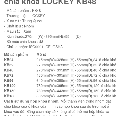
chìa khóa LOCKEY KB48
- Mã sản phẩm : KB48
- Thương hiệu : LOCKEY
- Xuất xứ : Trung Quốc
- Chất liệu : Nhôm
- Màu sắc : Xám
- Kích thước:270mm(W)×395mm(H)×55mm(D)
- Số móc chìa khóa : 48
- Chứng nhận: ISO9001, CE, OSHA
Mã sản phẩm
Mô tả
KB24
215mm(W)×325mm(H)×55mm(D),24 lỗ chìa kh
KB32
270mm(W)×325mm(H)×55mm(D),32 lỗ chìa kh
KB48
270mm(W)×395mm(H)×55mm(D),48 lỗ chìa kh
KB72
480mm(W)×395mm(H)×55mm(D),72 lỗ chìa kh
KB96
640mm(W)×395mm(H)×55mm(D),96 lỗ chìa kh
KB120
780mm(W)×395mm(H)×55mm(D),120 lỗ chìa k
KB150
780mm(W)×443mm(H)×55mm(D),150 lỗ chìa k
KB180
885mm(W)×443mm(H)×55mm(D),180 lỗ chìa k
Cách sử dụng hộp khóa nhóm:
Mỗi thành viên trong nhóm đặt
chìa khóa của ổ khóa của mình vào hộp khóa sau đó treo một ổ
khóa vào đó. Bằng cách này sẽ không ai có thể mở hộp khóa và