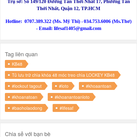
Trụ sở:
Số
149/120 Đường Tân Thới Nhất 17, Phường Tân
Thới Nhất, Quận 12
, TP.HCM
Hotline:
0707.389.322 (Ms. Mỹ Thi) -
034.753.6006 (Ms.Thơ)
-
Email: lifesaf1405@gmail.com
Tag liên quan
KB48
Tủ lưu trữ chìa khóa 48 móc treo chìa LOCKEY KB48
#lockout tagout
#loto
#khoaantoan
#khoanatoan
#khoanantoanloto
#baoholaodong
#lifesaf
Chia sẻ với bạn bè