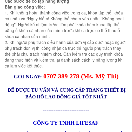
Các bước để cô lập năng lượng
Bàn giao công việc:
1. Khi không hoàn thành công việc trong ca, khóa tập thể, khóa
cá nhân và “Nguy hiểm! Không thể chạm vào nhãn "Không hoạt
động". Người kế nhiệm trước tiên phải khóa hòm khóa tập thể
bằng ổ khóa cá nhân của mình trước khi ca trực có thể tháo ổ
khóa cá nhân của mình.
2. Khi người phụ trách điều hành của đơn vị cấp dưới hoặc người
phụ trách đơn vị thi công nhận ca trực thì người phụ trách thay
thế phải chịu trách nhiệm chốt. Cần kiểm tra các quy trình khóa
đang thực hiện và kiểm tra lại danh sách cách ly năng lượng khi
ca làm việc kết thúc.
0
707 389 278
(Ms.
Mỹ Thi
)
GỌI NGAY:
ĐỂ ĐƯỢC TƯ VẤN VÀ CUNG CẤP TRANG THIẾT BỊ
BẢO HỘ LAO ĐỘNG GIÁ TỐT NHẤT
--------------------------
CÔNG TY TNHH LIFESAF