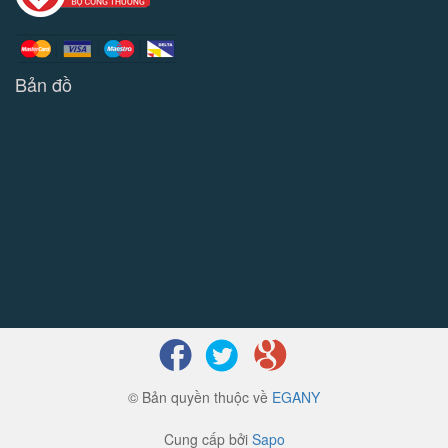
Bản đồ
© Bản quyền thuộc về
EGANY
Cung cấp bởi
Sapo