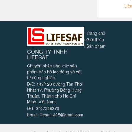
Liê
Trang chủ
Giới thiệu
Sản phẩm
CÔNG TY TNHH
LIFESAF
Chuyên phân phối các sản
phẩm bảo hộ lao động và vật
tư công nghiêp
Đ/C: 149/120 đường Tân Thới
Nhất 17, Phường Đông Hưng
Thuận, Thành phố Hồ Chí
Minh, Việt Nam.
Đ/T: 0707389278
Email: lifesaf1405@gmail.com