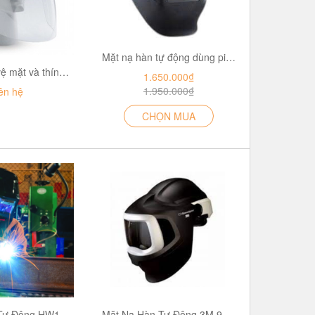
Mặt nạ hàn tự động dùng pin Blue Eagle AW7R
Thiết bị bảo vệ mặt và thính giác PROGUARD BGVH/SI-2/PC06SE
1.650.000₫
1.950.000₫
ên hệ
CHỌN MUA
Mặt Nạ Hàn Tự Động HW100 Auto Darkening (ADF)
Mặt Nạ Hàn Tự Động 3M 9100MP