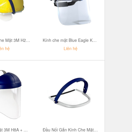
Kính/Khiên Che Mặt 3M H24+ WP 96
Kính che mặt Blue Eagle K28 có viền nhôm
ên hệ
Liên hệ
Khiên Che Mặt 3M H8A + W96
Đầu Nối Gắn Kính Che Mặt 3M H24M