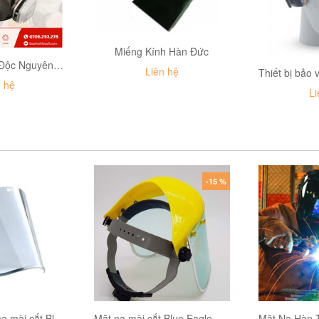
Miếng Kính Hàn Đức
Mặt Nạ Phòng Độc Nguyên Mặt 3M 6800 kèm Phin 6001 | Lọc hơi hữu cơ, bụi mịn...
Liên hệ
n hệ
Li
-15 %
Tấm kính mặt nạ mài cắt Blue Eagle B1FC (linh kiện)
Mặt nạ mài cắt Blue Eagle B1 + FC48