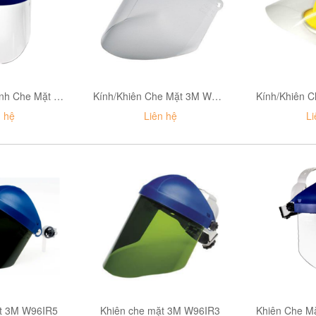
Thiết Bị Gắn Kính Che Mặt 3M H4
Kính/Khiên Che Mặt 3M WP96
n hệ
Liên hệ
Li
ặt 3M W96IR5
Khiên che mặt 3M W96IR3