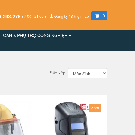
6.293.278
0
( 7:00 - 21:00 )
Đăng ký / Đăng nhập
N TOÀN & PHỤ TRỢ CÔNG NGHIỆP
Sắp xếp:
-15 %