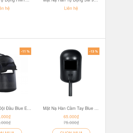
ên hệ
Liên hệ
-11 %
-13 %
Mặt Nạ Hàn Đội Đầu Blue Eagle 633P
Mặt Nạ Hàn Cầm Tay Blue Eagle 632P
.000₫
65.000₫
.000₫
75.000₫
ỌN MUA
CHỌN MUA