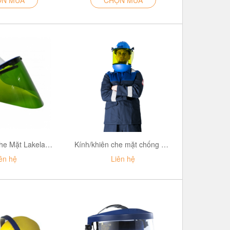
Kính/Khiên Che Mặt Lakeland chống ARC Flash ARC-SK2-8
Kính/khiên che mặt chống ARC Flash ARC – FS – 12
ên hệ
Liên hệ