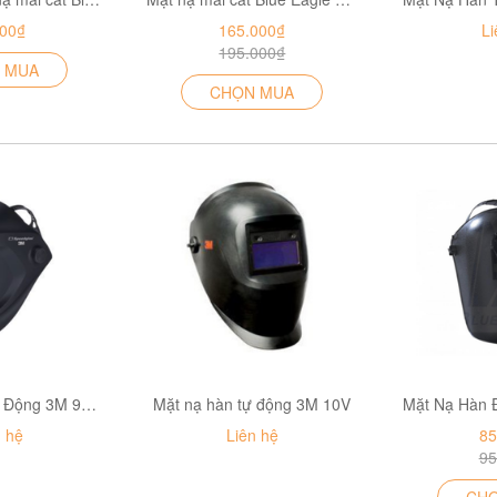
000₫
165.000₫
Li
195.000₫
 MUA
CHỌN MUA
Mặt Nạ Hàn Tự Động 3M 9100
Mặt nạ hàn tự động 3M 10V
n hệ
Liên hệ
85
95
CH