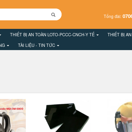
070
Tổng đài:
THIẾT BỊ AN TOÀN LOTO-PCCC-CNCH-Y TẾ
THIẾT BỊ A
ÔNG
TÀI LIỆU - TIN TỨC