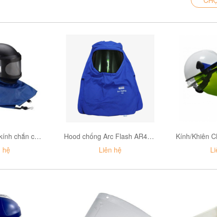
Hood chắn cát/kính chắn cát W-8100B
Hood chống Arc Flash AR43HD Lakeland
n hệ
Liên hệ
Li