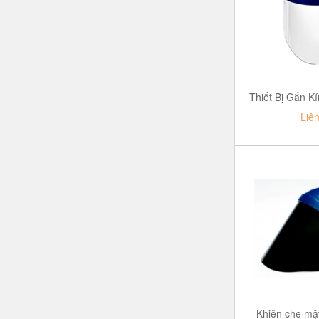
Liê
Khiên che m