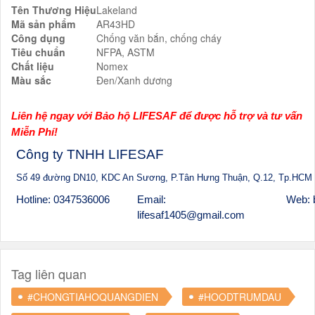
Tên Thương Hiệu
Lakeland
Mã sản phẩm
AR43HD
Công dụng
Chống văn bắn, chống cháy
Tiêu chuẩn
NFPA, ASTM
Chất liệu
Nomex
Màu sắc
Đen/Xanh dương
Liên hệ ngay với Bảo hộ LIFESAF để được hỗ trợ và tư vấn
Miễn Phí!
Công ty TNHH LIFESAF
Số 49 đường DN10, KDC An Sương, P.Tân Hưng Thuận, Q.12, Tp.HCM
Hotline: 0347536006
Email:
Web: 
lifesaf1405@gmail.com
Tag liên quan
#CHONGTIAHOQUANGDIEN
#HOODTRUMDAU