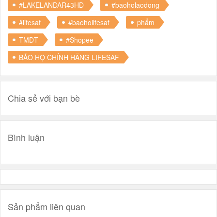
#LAKELANDAR43HD
#baoholaodong
#lifesaf
#baoholifesaf
phẩm
TMĐT
#Shopee
BẢO HỘ CHÍNH HÃNG LIFESAF
Chia sẻ với bạn bè
Bình luận
Sản phẩm liên quan