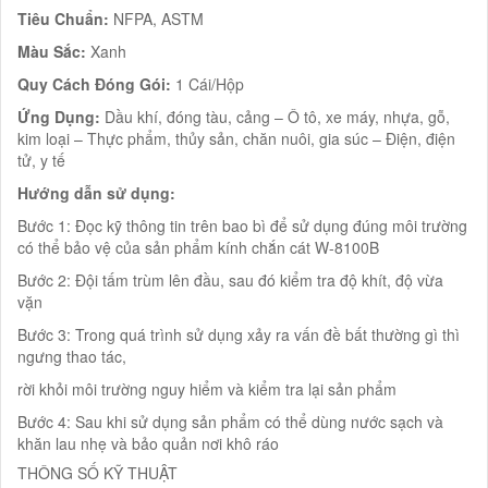
Tiêu Chuẩn:
NFPA, ASTM
Màu Sắc:
Xanh
Quy Cách Đóng Gói:
1 Cái/Hộp
Ứng Dụng:
Dầu khí, đóng tàu, cảng – Ô tô, xe máy, nhựa, gỗ,
kim loại – Thực phẩm, thủy sản, chăn nuôi, gia súc – Điện, điện
tử, y tế
Hướng dẫn sử dụng:
Bước 1: Đọc kỹ thông tin trên bao bì để sử dụng đúng môi trường
có thể bảo vệ của sản phẩm kính chắn cát W-8100B
Bước 2: Đội tấm trùm lên đầu, sau đó kiểm tra độ khít, độ vừa
vặn
Bước 3: Trong quá trình sử dụng xảy ra vấn đề bất thường gì thì
ngưng thao tác,
rời khỏi môi trường nguy hiểm và kiểm tra lại sản phẩm
Bước 4: Sau khi sử dụng sản phẩm có thể dùng nước sạch và
khăn lau nhẹ và bảo quản nơi khô ráo
THÔNG SỐ KỸ THUẬT