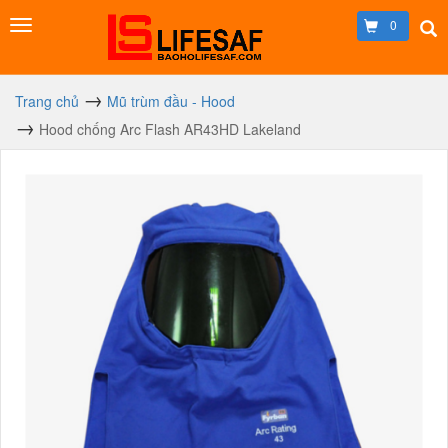
0
Trang chủ
Mũ trùm đầu - Hood
Hood chống Arc Flash AR43HD Lakeland