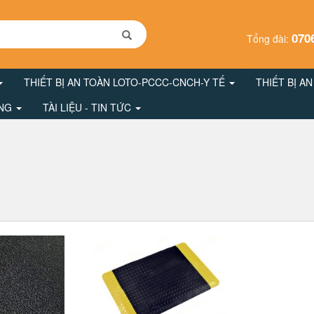
070
Tổng đài:
THIẾT BỊ AN TOÀN LOTO-PCCC-CNCH-Y TẾ
THIẾT BỊ A
ÔNG
TÀI LIỆU - TIN TỨC