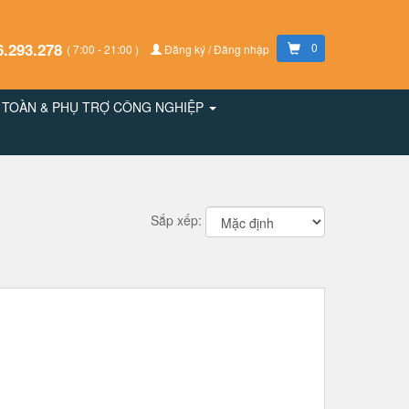
6.293.278
0
( 7:00 - 21:00 )
Đăng ký / Đăng nhập
N TOÀN & PHỤ TRỢ CÔNG NGHIỆP
Sắp xếp: