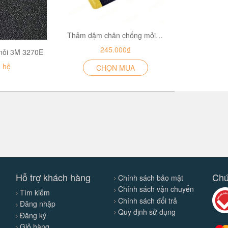
Thảm dậm chân chống mỏi phòng sạch Anti-Fatigue Floor Mat
245.000₫
mỏi 3M 3270E
n hệ
CHỌN MUA
Hỗ trợ khách hàng
Chứ
Chính sách bảo mật
Chính sách vận chuyển
Tìm kiếm
Chính sách đổi trả
Đăng nhập
Quy định sử dụng
Đăng ký
Giỏ hàng