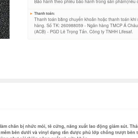
Bảo hành theo phiếu bảo hành trong sản phẩm(nếu 
►
Thanh toán:
Thanh toán bằng chuyển khoản hoặc thanh toán khi
hàng. Số TK: 260988059 - Ngân hàng TMCP Á Châ
(ACB) - PGD Lê Trọng Tấn. Công ty TNHH Lifesaf.
c làm chân bị nhức mỏi, tê cứng, năng xuất lao động giảm sút. Th
 mềm bên dưới và vinyl dạng rắn được phủ lớp chống trượt bên t