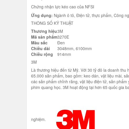
Chứng nhận lực kéo cao của NFSI
Ứng dụng:
Ngành ô tô, Điện tử, thực phẩm, Công ngh
THÔNG SỐ KỸ THUẬT
Thương hiệu
3M
Mã sản phẩm
3270E
Màu sắc
Đen
Chiều dài
3048mm, 6100mm
Chiều rộng
914mm
3M
Là thương hiệu đến từ Mỹ. Với 30 tỷ đô la doanh thu
65.000 sản phẩm, bao gồm: keo dán, vật liệu mài, sả
các sản phẩm chỉnh răng, vật liệu điện tử, sản phẩ
phim quang học. 3M hoạt động tại hơn 65 quốc gia ba
nghiệm.