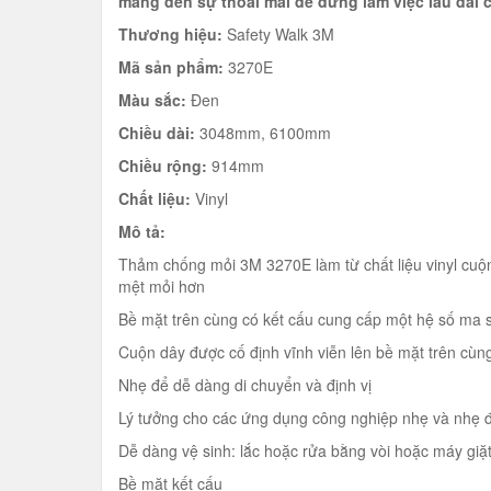
mang đến sự thoải mái để đứng làm việc lâu dài 
Thương hiệu:
Safety Walk 3M
Mã sản phẩm:
3270E
Màu sắc:
Đen
Chiều dài:
3048mm, 6100mm
Chiều rộng:
914mm
Chất liệu:
Vinyl
Mô tả:
Thảm chống mỏi 3M 3270E làm từ chất liệu vinyl cuộn 
mệt mỏi hơn
Bề mặt trên cùng có kết cấu cung cấp một hệ số ma 
Cuộn dây được cố định vĩnh viễn lên bề mặt trên cùn
Nhẹ để dễ dàng di chuyển và định vị
Lý tưởng cho các ứng dụng công nghiệp nhẹ và nhẹ đế
Dễ dàng vệ sinh: lắc hoặc rửa bằng vòi hoặc máy giặ
Bề mặt kết cấu