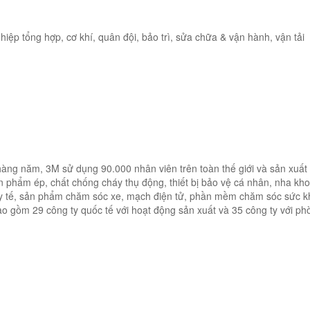
iệp tổng hợp, cơ khí, quân đội, bảo trì, sửa chữa & vận hành, vận tải
 hàng năm, 3M sử dụng 90.000 nhân viên trên toàn thế giới và sản xuất
n phẩm ép, chất chống cháy thụ động, thiết bị bảo vệ cá nhân, nha kh
m y tế, sản phẩm chăm sóc xe, mạch điện tử, phần mềm chăm sóc sức k
o gồm 29 công ty quốc tế với hoạt động sản xuất và 35 công ty với phò