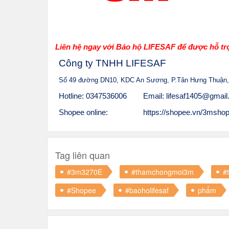
Liên hệ ngay với Bảo hộ LIFESAF để được hỗ trợ
Công ty TNHH LIFESAF
Số 49 đường DN10, KDC An Sương, P.Tân Hưng Thuận,
Hotline: 0347536006
Email: lifesaf1405@gmai
Shopee online:
https://shopee.vn/3mshop.
Tag liên quan
#3m3270E
#thamchongmoi3m
#
#Shopee
#baoholifesaf
phẩm