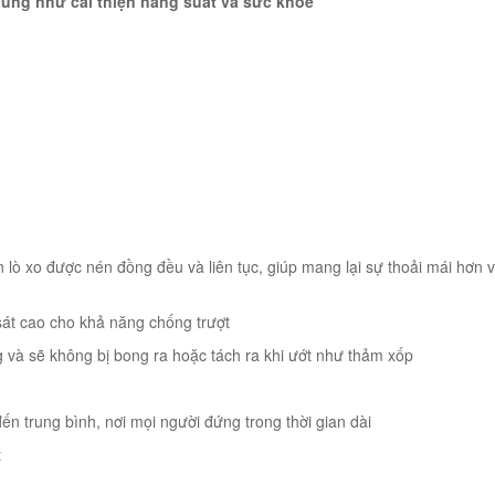
cũng như cải thiện năng suất và sức khỏe
lò xo được nén đồng đều và liên tục, giúp mang lại sự thoải mái hơn v
sát cao cho khả năng chống trượt
g và sẽ không bị bong ra hoặc tách ra khi ướt như thảm xốp
n trung bình, nơi mọi người đứng trong thời gian dài
t