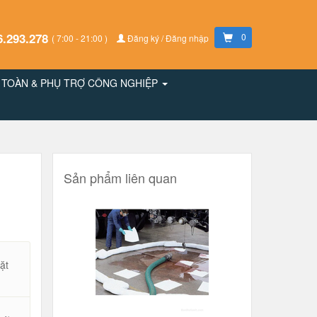
6.293.278
0
( 7:00 - 21:00 )
Đăng ký / Đăng nhập
N TOÀN & PHỤ TRỢ CÔNG NGHIỆP
Sản phẩm liên quan
ặt