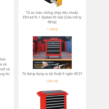
Tủ an toàn chống cháy tiêu chuẩn
EN14470-1 Sysbel 55 Gal (Cửa mở tự
động)
1.000₫
 hơn
oa và
hoẻ và
Tủ đựng dụng cụ kỹ thuật 5 ngăn KC37
ng thí
Liên hệ