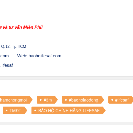
 và tư vấn Miễn Phí!
 Q.12, Tp.HCM
l.com
Web: baoholifesaf.com
lifesaf
thamchongmoi
#3m
#baoholaodong
#lifesaf
TMĐT
BẢO HỘ CHÍNH HÃNG LIFESAF