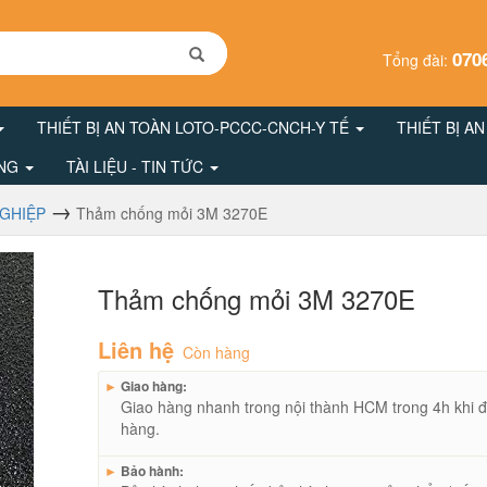
070
Tổng đài:
THIẾT BỊ AN TOÀN LOTO-PCCC-CNCH-Y TẾ
THIẾT BỊ A
ÔNG
TÀI LIỆU - TIN TỨC
NGHIỆP
Thảm chống mỏi 3M 3270E
Thảm chống mỏi 3M 3270E
Liên hệ
Còn hàng
►
Giao hàng:
Giao hàng nhanh trong nội thành HCM trong 4h khi đ
hàng.
►
Bảo hành: