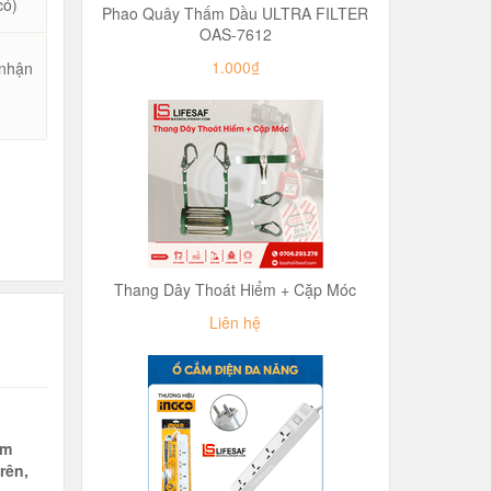
có)
Phao Quây Thấm Dầu ULTRA FILTER
OAS-7612
1.000₫
 nhận
u
Thang Dây Thoát Hiểm + Cặp Móc
Liên hệ
ảm
rên,