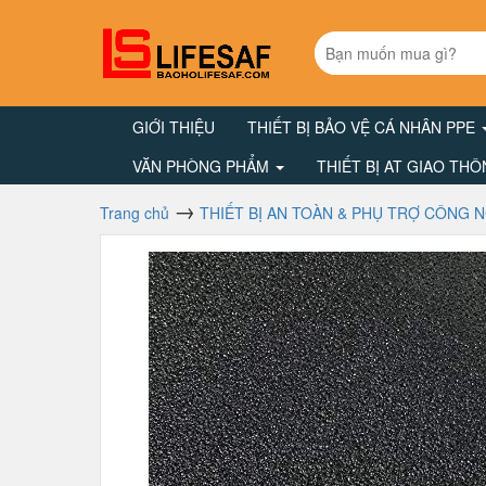
GIỚI THIỆU
THIẾT BỊ BẢO VỆ CÁ NHÂN PPE
VĂN PHÒNG PHẨM
THIẾT BỊ AT GIAO TH
Trang chủ
THIẾT BỊ AN TOÀN & PHỤ TRỢ CÔNG 