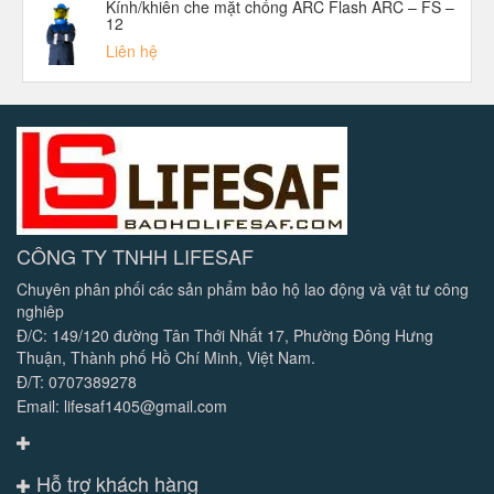
Kính/khiên che mặt chống ARC Flash ARC – FS –
12
Liên hệ
CÔNG TY TNHH LIFESAF
Chuyên phân phối các sản phẩm bảo hộ lao động và vật tư công
nghiêp
Đ/C: 149/120 đường Tân Thới Nhất 17, Phường Đông Hưng
Thuận, Thành phố Hồ Chí Minh, Việt Nam.
Đ/T: 0707389278
Email: lifesaf1405@gmail.com
Hỗ trợ khách hàng