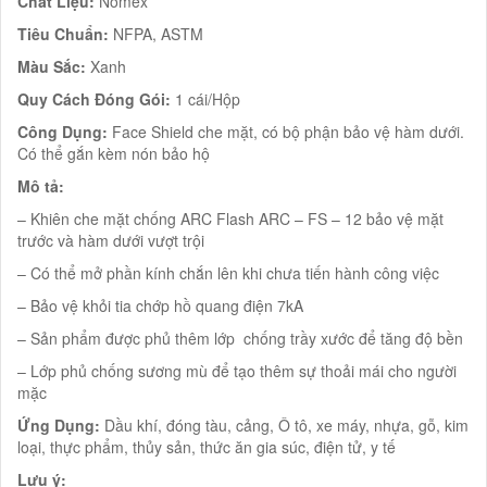
Chất Liệu:
Nomex
Tiêu Chuẩn:
NFPA, ASTM
Màu Sắc:
Xanh
Quy Cách Đóng Gói:
1 cái/Hộp
Công Dụng:
Face Shield che mặt, có bộ phận bảo vệ hàm dưới.
Có thể gắn kèm nón bảo hộ
Mô tả:
– Khiên che mặt chống ARC Flash ARC – FS – 12 bảo vệ mặt
trước và hàm dưới vượt trội
– Có thể mở phần kính chắn lên khi chưa tiến hành công việc
– Bảo vệ khỏi tia chớp hồ quang điện 7kA
– Sản phẩm được phủ thêm lớp chống trầy xước để tăng độ bền
– Lớp phủ chống sương mù để tạo thêm sự thoải mái cho người
mặc
Ứng Dụng:
Dầu khí, đóng tàu, cảng, Ô tô, xe máy, nhựa, gỗ, kim
loại, thực phẩm, thủy sản, thức ăn gia súc, điện tử, y tế
Lưu ý: