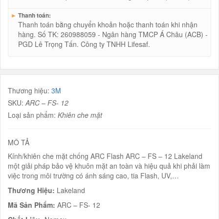
►
Thanh toán:
Thanh toán bằng chuyển khoản hoặc thanh toán khi nhận
hàng. Số TK: 260988059 - Ngân hàng TMCP Á Châu (ACB) -
PGD Lê Trọng Tấn. Công ty TNHH Lifesaf.
Thương hiệu:
3M
SKU:
ARC – FS- 12
Loại sản phẩm:
Khiên che mặt
MÔ TẢ
Kính/khiên che mặt chống ARC Flash ARC – FS – 12 Lakeland
một giải pháp bảo vệ khuôn mặt an toàn và hiệu quả khi phải làm
việc trong môi trường có ánh sáng cao, tia Flash, UV,…
Thương Hiệu:
Lakeland
Mã Sản Phẩm:
ARC – FS- 12