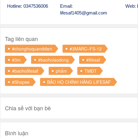
Hotline: 0347536006
Email:
Web: 
lifesaf1405@gmail.com
Tag liên quan
#chonghoquanddien
#3MARC–FS-12
#3m
#baoholaodong
#lifesaf
#baoholifesaf
phẩm
TMĐT
#Shopee
BẢO HỘ CHÍNH HÃNG LIFESAF
Chia sẻ với bạn bè
Bình luận