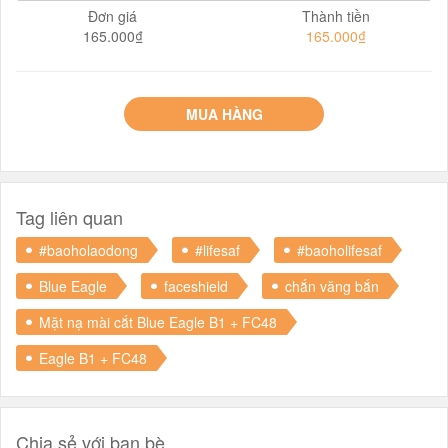
Đơn giá
Thành tiền
165.000₫
165.000₫
MUA HÀNG
Tag liên quan
#baoholaodong
#lifesaf
#baoholifesaf
Blue Eagle
faceshield
chắn văng bắn
Mặt nạ mài cắt Blue Eagle B1 + FC48
Eagle B1 + FC48
Chia sẻ với bạn bè