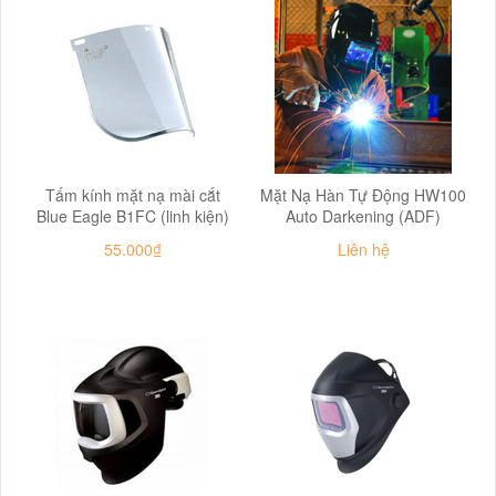
Tấm kính mặt nạ mài cắt
Mặt Nạ Hàn Tự Động HW100
Blue Eagle B1FC (linh kiện)
Auto Darkening (ADF)
55.000₫
Liên hệ