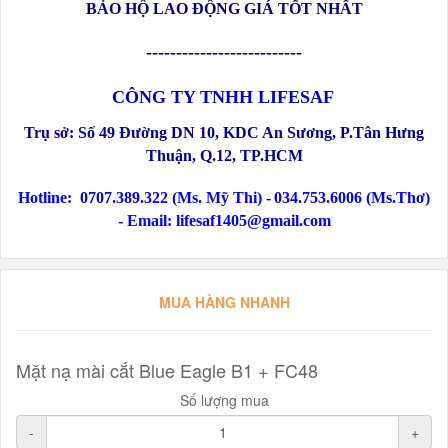
BẢO HỘ LAO ĐỘNG GIÁ TỐT NHẤT
--------------------------
CÔNG TY TNHH LIFESAF
Trụ sở:
Số 49 Đường DN 10, KDC An Sương, P.Tân Hưng
Thuận, Q.12
, TP.HCM
Hotline:
0707.389.322 (Ms. Mỹ Thi) -
034.753.6006 (Ms.Thơ)
-
Email: lifesaf1405@gmail.com
MUA HÀNG NHANH
Mặt nạ mài cắt Blue Eagle B1 + FC48
Số lượng mua
-
+