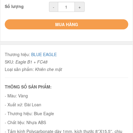
Số lượng
-
+
MUA HÀNG
Thương hiệu:
BLUE EAGLE
SKU:
Eagle B1 + FC48
Loại sản phẩm:
Khiên che mặt
THÔNG SỐ SẢN PHẨM:
- Màu: Vàng
- Xuất xứ: Đài Loan
- Thương hiệu: Blue Eagle
- Chất liệu: Nhựa ABS
- Tấm kính Polycarbonate dày 1mm, kích thước 8''X15,5'', chịu