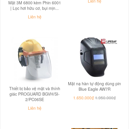
Liên hệ
Mặt 3M 6800 kèm Phin 6001
| Lọc hơi hữu cơ, bụi mịn...
Liên hệ
Mặt nạ hàn tự động dùng pin
Thiết bị bảo vệ mặt và thính
Blue Eagle AW7R
giác PROGUARD BGVH/SI-
1.650.000₫
1.950.000₫
2/PC06SE
Liên hệ