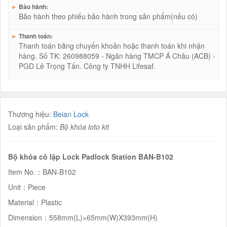
►
Bảo hành:
Bảo hành theo phiếu bảo hành trong sản phẩm(nếu có)
►
Thanh toán:
Thanh toán bằng chuyển khoản hoặc thanh toán khi nhận
hàng. Số TK: 260988059 - Ngân hàng TMCP Á Châu (ACB) -
PGD Lê Trọng Tấn. Công ty TNHH Lifesaf.
Thương hiệu:
Beian Lock
Loại sản phẩm:
Bộ khóa loto kit
Bộ khóa cô lập Lock Padlock Station BAN-B102
Item No.：BAN-B102
Unit：Piece
Material：Plastic
Dimension：558mm(L)×65mm(W)X393mm(H)