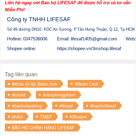
Liên hệ ngay với Bảo hộ LIFESAF để được hỗ trợ và tư vấn
Miễn Phí!
Công ty TNHH LIFESAF
Số 49 đường DN10, KDC An Sương, P.Tân Hưng Thuận, Q.12, Tp.HCM
Hotline: 0347536006
Email: lifesaf1405@gmail.com
Web:
Shopee online:
https://shopee.vn/3mshop.lifesaf
Tag liên quan
#khóa cô lập Beian lock
#Beian Lock
#lotokit
#vanphongpham
#baoholaodong
#lifesaf
#baoholifesaf
phẩm
TMĐT
#Shopee
BẢO HỘ CHÍNH HÃNG LIFESAF