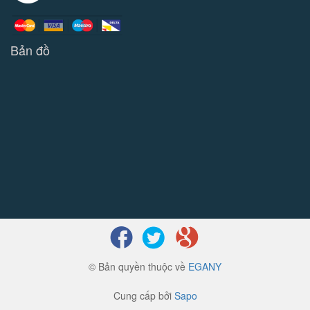
Bản đồ
© Bản quyền thuộc về
EGANY
Cung cấp bởi
Sapo