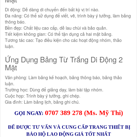
Di động: Dễ dàng di chuyển đến bất kỳ vị trí nào.
Đa năng: Có thể sử dụng để viết, vẽ, trình bày ý tưởng, làm bảng
thông báo.
Bền đẹp: Chất liệu cao cấp, dễ lau chùi và bảo quản.
Tiết kiệm không gian: Có thể tận dụng cả hai mặt bảng.
Tương tác cao: Tạo điều kiện cho các hoạt động nhóm, thảo
luận.
Ứng Dụng Bảng Từ Trắng Di Động 2
Mặt
Văn phòng: Làm bảng kế hoạch, bảng thông báo, bảng thảo
luận.
Trường học: Dùng để giảng dạy, làm bài tập nhóm.
Cuộc họp: Trình bày ý tưởng, ghi chép.
Gia đình: Làm bảng lịch, bảng ghi chú.
0
707 389 278
(Ms.
Mỹ Thi
)
GỌI NGAY:
ĐỂ ĐƯỢC TƯ VẤN VÀ CUNG CẤP TRANG THIẾT BỊ
BẢO HỘ LAO ĐỘNG GIÁ TỐT NHẤT