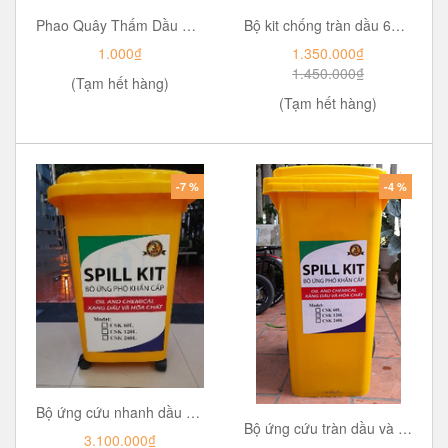
Phao Quây Thấm Dầu ULTRA FILTER OAS-7612
Bộ kit chống tràn dầu 60 lít
1.000₫
1.350.000₫
1.450.000₫
(Tạm hết hàng)
(Tạm hết hàng)
-7 %
-4 %
Bộ ứng cứu nhanh dầu và hóa chất tràn vãi .Model: CSK120L
Bộ ứng cứu tràn dầu và hóa chất 240. Model: CSK240L
3.100.000₫