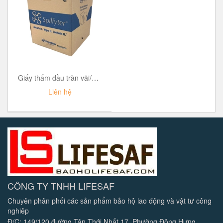
Giấy thấm dầu tràn vãi/Tấm thấm tràn dầu Spilfyter Oil-Only Absorbent Pad
Liên hệ
CÔNG TY TNHH LIFESAF
Chuyên phân phối các sản phẩm bảo hộ lao động và vật tư công
nghiêp
Đ/C: 149/120 đường Tân Thới Nhất 17, Phường Đông Hưng