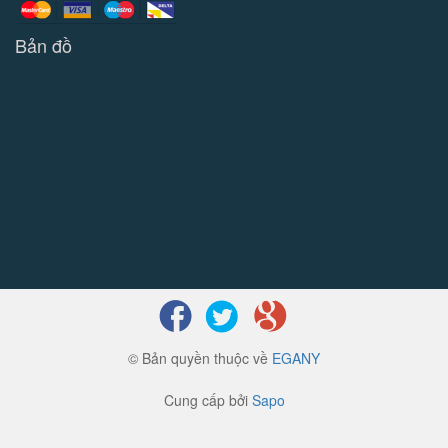
Bản đồ
© Bản quyền thuộc về
EGANY
Cung cấp bởi
Sapo