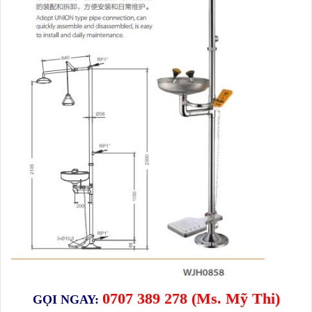
0
707 389 278
(Ms.
Mỹ Thi
)
GỌI NGAY: