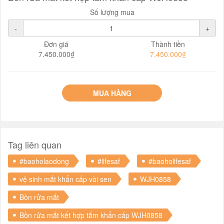
Số lượng mua
-
+
Đơn giá
Thành tiền
7.450.000₫
7.450.000₫
MUA HÀNG
Tag liên quan
#baoholaodong
#lifesaf
#baoholifesaf
vệ sinh mắt khẩn cấp vòi sen
WJH0858
Bồn rửa mắt
Bồn rửa mắt kết hợp tắm khẩn cấp WJH0858