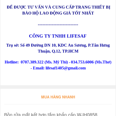
ĐỂ ĐƯỢC TƯ VẤN VÀ CUNG CẤP TRANG THIẾT BỊ
BẢO HỘ LAO ĐỘNG GIÁ TỐT NHẤT
--------------------------
CÔNG TY TNHH LIFESAF
Trụ sở:
Số 49 Đường DN 10, KDC An Sương, P.Tân Hưng
Thuận, Q.12
, TP.HCM
Hotline:
0707.389.322 (Ms. Mỹ Thi) -
034.753.6006 (Ms.Thơ)
-
Email: lifesaf1405@gmail.com
MUA HÀNG NHANH
Bồn rửa mắt kết hợp tắm khẩn cấp WJH0858