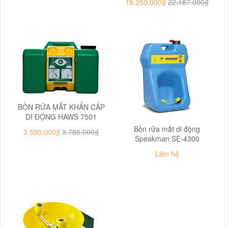
19.250.000₫
22.187.000₫
BỒN RỬA MẮT KHẨN CẤP
DI ĐỘNG HAWS 7501
Bồn rửa mắt di động
3.590.000₫
3.785.000₫
Speakman SE-4300
Liên hệ