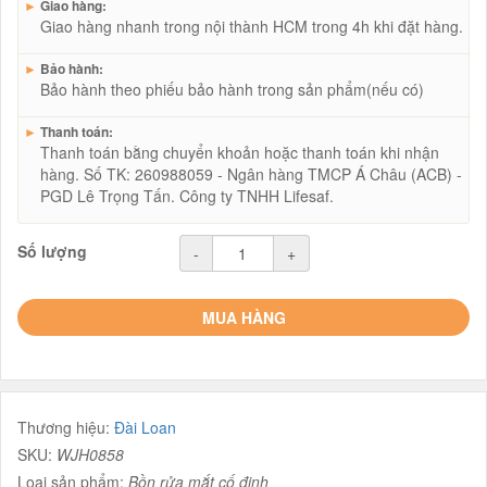
►
Giao hàng:
Giao hàng nhanh trong nội thành HCM trong 4h khi đặt hàng.
►
Bảo hành:
Bảo hành theo phiếu bảo hành trong sản phẩm(nếu có)
►
Thanh toán:
Thanh toán bằng chuyển khoản hoặc thanh toán khi nhận
hàng. Số TK: 260988059 - Ngân hàng TMCP Á Châu (ACB) -
PGD Lê Trọng Tấn. Công ty TNHH Lifesaf.
Số lượng
-
+
MUA HÀNG
Thương hiệu:
Đài Loan
SKU:
WJH0858
Loại sản phẩm:
Bồn rửa mắt cố định