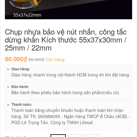
Chụp nhựa bảo vệ nút nhấn, công tắc
dừng khẩn Kích thước 55x37x30mm /
25mm / 22mm
80.000₫
85.000₫
Còn hàng
►
Giao hàng:
Giao hàng nhanh trong nội thành HCM trong 4h khi đặt hàng.
►
Bảo hành:
Bảo hành theo phiếu bảo hành trong sản phẩm(nếu có)
►
Thanh toán:
Thanh toán bằng chuyển khoản hoặc thanh toán khi nhận
hàng. Số TK: 260988059 - Ngân hàng TMCP Á Châu (ACB) -
PGD Lê Trọng Tấn. Công ty TNHH Lifesaf.