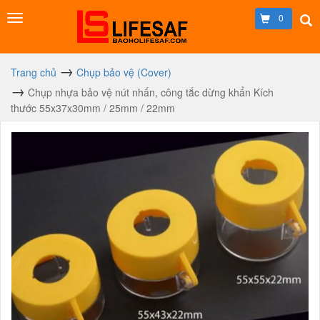
0
Trang chủ
Chụp bảo vệ (Cover)
Chụp nhựa bảo vệ nút nhấn, công tắc dừng khẩn Kích
thước 55x37x30mm / 25mm / 22mm