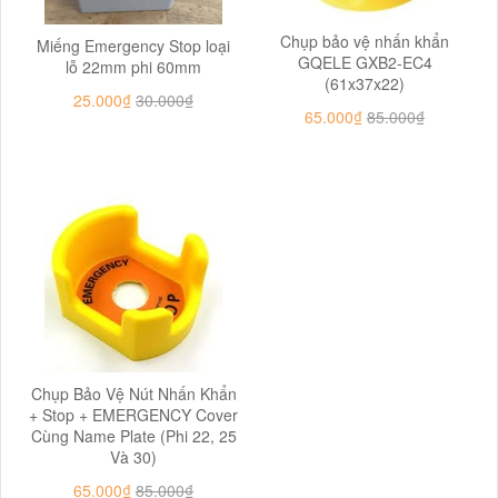
Chụp bảo vệ nhấn khẩn
Miếng Emergency Stop loại
GQELE GXB2-EC4
lỗ 22mm phi 60mm
(61x37x22)
25.000₫
30.000₫
65.000₫
85.000₫
Chụp Bảo Vệ Nút Nhấn Khẩn
+ Stop + EMERGENCY Cover
Cùng Name Plate (Phi 22, 25
Và 30)
65.000₫
85.000₫