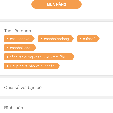
MUA HÀNG
Tag liên quan
#chupbaove
#baoholaodong
#lifesaf
#baoholifesaf
công tắc dừng khẩn 55x37mm Phi 30
Chụp nhựa bảo vệ nút nhấn
Chia sẻ với bạn bè
Bình luận