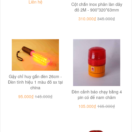
Liên hệ
Cột chắn inox phân làn dây
đỏ 2M - 900*320*63mm
310.000₫
345.000₫
Gậy chỉ huy gắn đèn 26cm -
Đèn tính hiệu 1 màu đỏ sx tại
china
Đèn cảnh báo chạy bằng 4
95.000₫
145.000₫
pin có đế nam châm
105.000₫
165.000₫