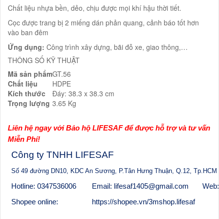
Chất liệu nhựa bền, dẻo, chịu được mọi khí hậu thời tiết.
Cọc được trang bị 2 miếng dán phản quang, cảnh báo tốt hơn
vào ban đêm
Ứng dụng:
Công trình xây dựng, bãi đỗ xe, giao thông,…
THÔNG SỐ KỸ THUẬT
Mã sản phẩm
GT.56
Chất liệu
HDPE
Kích thước
Đáy: 38.3 x 38.3 cm
Trọng lượng
3.65 Kg
Liên hệ ngay với Bảo hộ LIFESAF để được hỗ trợ và tư vấn
Miễn Phí!
Công ty TNHH LIFESAF
Số 49 đường DN10, KDC An Sương, P.Tân Hưng Thuận, Q.12, Tp.HCM
Hotline: 0347536006
Email: lifesaf1405@gmail.com
Web:
Shopee online:
https://shopee.vn/3mshop.lifesaf