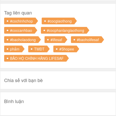
Tag liên quan
#cochinhchop
#cocgiaothong
#coccanhbao
#cocphanlangiaothong
#baoholaodong
#lifesaf
#baoholifesaf
phẩm
TMĐT
#Shopee
BẢO HỘ CHÍNH HÃNG LIFESAF
Chia sẻ với bạn bè
Bình luận