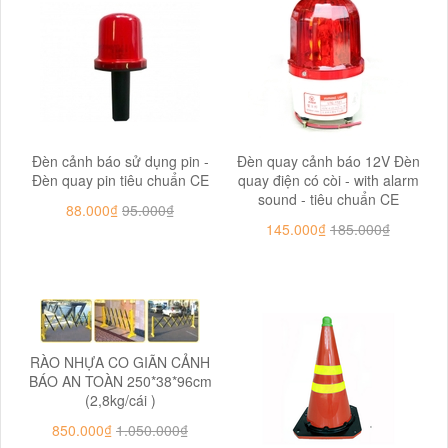
Đèn cảnh báo sử dụng pin -
Đèn quay cảnh báo 12V Đèn
Đèn quay pin tiêu chuẩn CE
quay điện có còi - with alarm
sound - tiêu chuẩn CE
88.000₫
95.000₫
145.000₫
185.000₫
RÀO NHỰA CO GIÃN CẢNH
BÁO AN TOÀN 250*38*96cm
(2,8kg/cái )
850.000₫
1.050.000₫