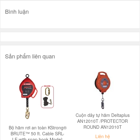
Bình luận
Sản phẩm liên quan
Cuộn dây tự hãm Deltaplus
AN12010T /PROTECTOR
ROUND AN12010T
Bộ hãm rơi an toàn KStrong®
BRUTE™ 50 ft. Cable SRL-
Liên hệ
LE with snap hook Model: