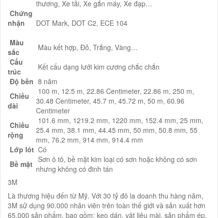
thương, Xe tải, Xe gắn máy, Xe đạp…
Chứng
nhận
DOT Mark, DOT C2, ECE 104
Màu
Màu kết hợp, Đỏ, Trắng, Vàng…
sắc
Cấu
Kết cấu dạng lưới kim cương chắc chắn
trúc
Độ bền
8 năm
100 m, 12.5 m, 22.86 Centimeter, 22.86 m, 250 m,
Chiều
30.48 Centimeter, 45.7 m, 45.72 m, 50 m, 60.96
dài
Centimeter
101.6 mm, 1219.2 mm, 1220 mm, 152.4 mm, 25 mm,
Chiều
25.4 mm, 38.1 mm, 44.45 mm, 50 mm, 50.8 mm, 55
rộng
mm, 76.2 mm, 914 mm, 914.4 mm
Lớp lót
Có
Sơn ô tô, bề mặt kim loại có sơn hoặc không có sơn
Bề mặt
nhưng không có đinh tán
3M
Là thương hiệu đến từ Mỹ. Với 30 tỷ đô la doanh thu hàng năm,
3M sử dụng 90.000 nhân viên trên toàn thế giới và sản xuất hơn
65.000 sản phẩm, bao gồm: keo dán, vật liệu mài, sản phẩm ép,