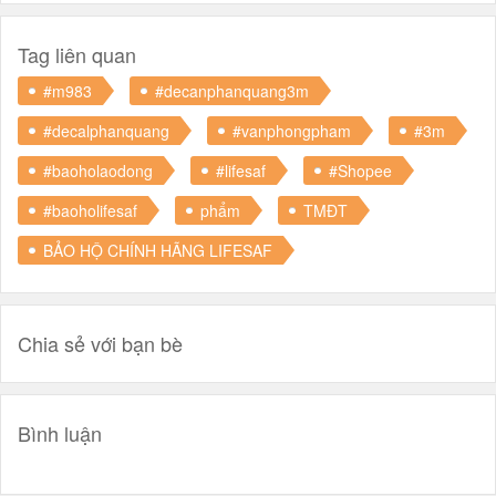
Tag liên quan
#m983
#decanphanquang3m
#decalphanquang
#vanphongpham
#3m
#baoholaodong
#lifesaf
#Shopee
#baoholifesaf
phẩm
TMĐT
BẢO HỘ CHÍNH HÃNG LIFESAF
Chia sẻ với bạn bè
Bình luận