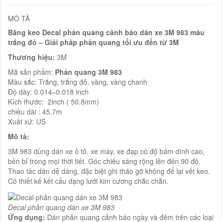
MÔ TẢ
Băng keo Decal phản quang cảnh báo dán xe 3M 983 màu
trắng đỏ – Giải pháp phản quang tối ưu đến từ 3M
Thương hiệu:
3M
Mã sản phẩm:
Phản quang 3M 983
Màu sắc: Trắng, trắng đỏ, vàng, vàng chanh
Độ dày: 0.014–0.018 inch
Kích thước: 2inch ( 50.8mm)
chiều dài : 45.7m
Xuất xứ: US
Mô tả:
3M 983 dùng dán xe ô tô, xe máy, xe đạp có độ bám dính cao,
bền bỉ trong mọi thời tiết. Góc chiếu sáng rộng lên đến 90 độ.
Thao tác dán dễ dàng, đặc biệt ghi tháo gỡ không để lại vết keo.
Có thiết kế kết cấu dạng lưới kim cương chắc chắn.
Decal phản quang dán xe 3M 983
Ứng dụng:
Dán phản quang cảnh báo ngày và đêm trên các loại