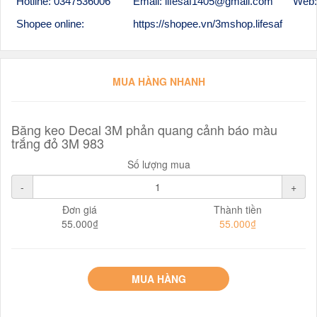
Hotline: 0347536006
Email: lifesaf1405@gmail.com
Web:
Shopee online:
https://shopee.vn/3mshop.lifesaf
MUA HÀNG NHANH
Băng keo Decal 3M phản quang cảnh báo màu
trắng đỏ 3M 983
Số lượng mua
-
+
Đơn giá
Thành tiền
55.000₫
55.000₫
MUA HÀNG