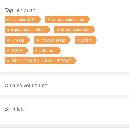
Tag liên quan
#lakeland740
#gangtaylakeland
#gangtaychiunhiet
#baoholaodong
#lifesaf
#baoholifesaf
phẩm
TMĐT
#Shopee
BẢO HỘ CHÍNH HÃNG LIFESAF
Chia sẻ với bạn bè
Bình luận