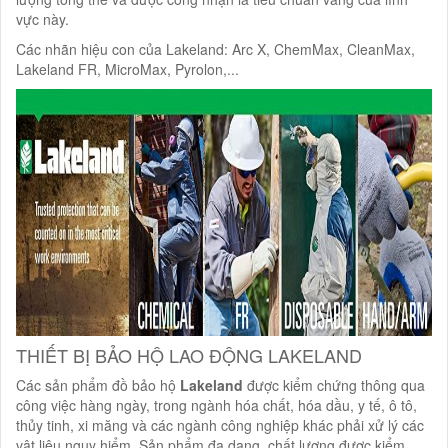
vực này.
Các nhãn hiệu con của Lakeland: Arc X, ChemMax, CleanMax,
Lakeland FR, MicroMax, Pyrolon,...
THIẾT BỊ BẢO HỘ LAO ĐỘNG LAKELAND
Các sản phẩm đồ bảo hộ
Lakeland
được kiểm chứng thông qua
công việc hàng ngày, trong ngành hóa chất, hóa dầu, y tế, ô tô,
thủy tinh, xi măng và các ngành công nghiệp khác phải xử lý các
vật liệu nguy hiểm. Sản phẩm đa dạng, chất lượng được kiểm