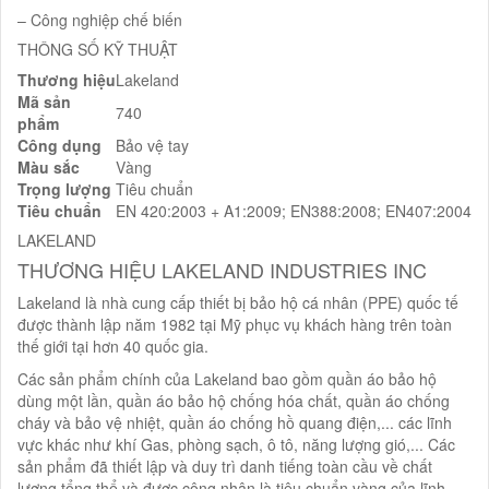
– Công nghiệp chế biến
THÔNG SỐ KỸ THUẬT
Thương hiệu
Lakeland
Mã sản
740
phẩm
Công dụng
Bảo vệ tay
Màu sắc
Vàng
Trọng lượng
Tiêu chuẩn
Tiêu chuẩn
EN 420:2003 + A1:2009; EN388:2008; EN407:2004
LAKELAND
THƯƠNG HIỆU LAKELAND INDUSTRIES INC
Lakeland là nhà cung cấp thiết bị bảo hộ cá nhân (PPE) quốc tế
được thành lập năm 1982 tại Mỹ phục vụ khách hàng trên toàn
thế giới tại hơn 40 quốc gia.
Các sản phẩm chính của Lakeland bao gồm quần áo bảo hộ
dùng một lần, quần áo bảo hộ chống hóa chất, quần áo chống
cháy và bảo vệ nhiệt, quần áo chống hồ quang điện,... các lĩnh
vực khác như khí Gas, phòng sạch, ô tô, năng lượng gió,... Các
sản phẩm đã thiết lập và duy trì danh tiếng toàn cầu về chất
lượng tổng thể và được công nhận là tiêu chuẩn vàng của lĩnh