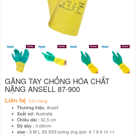
GĂNG TAY CHỐNG HÓA CHẤT
NẶNG ANSELL 87-900
Liên hệ
Còn hàng
Thương hiệu
: Ansell
Xuất xứ:
Australia
Chiều dài :
32.5 cm
Độ dày :
0.68mm
size :
S M L XS XXS tương ứng size 6 7 8 9 10 11