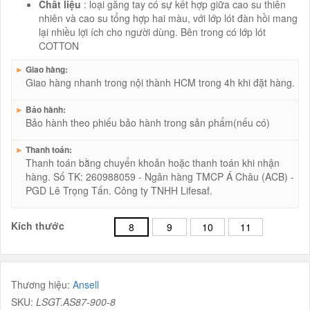
Chất liệu
: loại găng tay có sự kết hợp giữa cao su thiên
nhiên và cao su tổng hợp hai màu, với lớp lót đàn hồi mang
lại nhiều lợi ích cho người dùng. Bên trong có lớp lót
COTTON
►
Giao hàng:
Giao hàng nhanh trong nội thành HCM trong 4h khi đặt hàng.
►
Bảo hành:
Bảo hành theo phiếu bảo hành trong sản phẩm(nếu có)
►
Thanh toán:
Thanh toán bằng chuyển khoản hoặc thanh toán khi nhận
hàng. Số TK: 260988059 - Ngân hàng TMCP Á Châu (ACB) -
PGD Lê Trọng Tấn. Công ty TNHH Lifesaf.
Kích thước
8
9
10
11
Thương hiệu:
Ansell
SKU:
LSGT.AS87-900-8