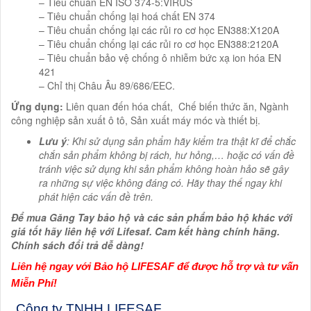
– Tiêu chuẩn EN ISO 374-5:VIRUS
– Tiêu chuẩn chống lại hoá chất EN 374
– Tiêu chuẩn chống lại các rủi ro cơ học EN388:X120A
– Tiêu chuẩn chống lại các rủi ro cơ học EN388:2120A
– Tiêu chuẩn bảo vệ chống ô nhiễm bức xạ ion hóa EN
421
– Chỉ thị Châu Âu 89/686/EEC.
Ứng dụng:
Liên quan đến hóa chất, Chế biến thức ăn, Ngành
công nghiệp sản xuất ô tô, Sản xuất máy móc và thiết bị.
Lưu ý
: Khi sử dụng sản phẩm hãy kiểm tra thật kĩ để chắc
chắn sản phẩm không bị rách, hư hỏng,… hoặc có vấn đề
tránh việc sử dụng khi sản phẩm không hoàn hảo sẽ gây
ra những sự việc không đáng có. Hãy thay thế ngay khi
phát hiện các vấn đề trên.
Để mua Găng Tay bảo hộ và các sản phẩm bảo hộ khác với
giá tốt hãy liên hệ với Lifesaf. Cam kết hàng chính hãng.
Chính sách đổi trả dễ dàng!
Liên hệ ngay với Bảo hộ LIFESAF để được hỗ trợ và tư vấn
Miễn Phí!
Công ty TNHH LIFESAF