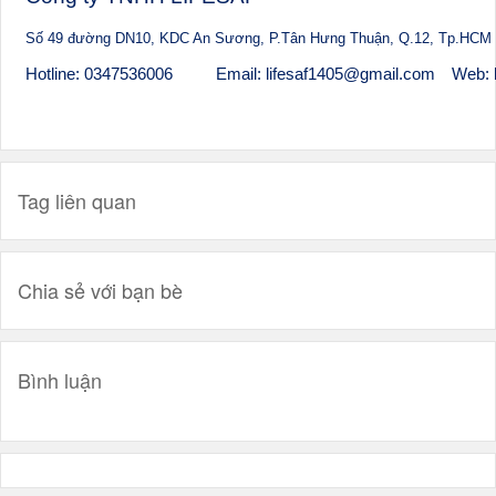
Số 49 đường DN10, KDC An Sương, P.Tân Hưng Thuận, Q.12, Tp.HCM
Hotline: 0347536006
Email: lifesaf1405@gmail.com
Web: 
Tag liên quan
Chia sẻ với bạn bè
Bình luận