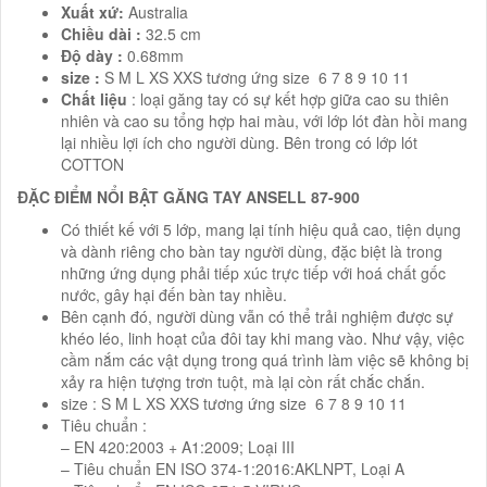
Xuất xứ:
Australia
Chiều dài :
32.5 cm
Độ dày :
0.68mm
size :
S M L XS XXS tương ứng size 6 7 8 9 10 11
Chất liệu
: loại găng tay có sự kết hợp giữa cao su thiên
nhiên và cao su tổng hợp hai màu, với lớp lót đàn hồi mang
lại nhiều lợi ích cho người dùng. Bên trong có lớp lót
COTTON
ĐẶC ĐIỂM NỔI BẬT GĂNG TAY ANSELL 87-900
Có thiết kế với 5 lớp, mang lại tính hiệu quả cao, tiện dụng
và dành riêng cho bàn tay người dùng, đặc biệt là trong
những ứng dụng phải tiếp xúc trực tiếp với hoá chất gốc
nước, gây hại đến bàn tay nhiều.
Bên cạnh đó, người dùng vẫn có thể trải nghiệm được sự
khéo léo, linh hoạt của đôi tay khi mang vào. Như vậy, việc
cầm nắm các vật dụng trong quá trình làm việc sẽ không bị
xảy ra hiện tượng trơn tuột, mà lại còn rất chắc chắn.
size : S M L XS XXS tương ứng size 6 7 8 9 10 11
Tiêu chuẩn :
– EN 420:2003 + A1:2009; Loại III
– Tiêu chuẩn EN ISO 374-1:2016:AKLNPT, Loại A