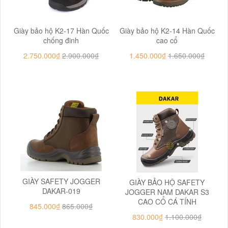
Giày bảo hộ K2-17 Hàn Quốc
Giày bảo hộ K2-14 Hàn Quốc
chống đinh
cao cổ
2.750.000₫
2.900.000₫
1.450.000₫
1.650.000₫
GIÀY SAFETY JOGGER
GIÀY BẢO HỘ SAFETY
DAKAR-019
JOGGER NAM DAKAR S3
CAO CỔ CÁ TÍNH
845.000₫
865.000₫
830.000₫
1.100.000₫