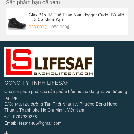
Sản phẩm bạn đã xem
Giày Bảo Hộ Thể Thao Nam Jogger Cador S3 Mid
TLS Có Khóa Vặn
938.000₫
1.050.000₫
CÔNG TY TNHH LIFESAF
Chuyên phân phối các sản phẩm bảo hộ lao động và vật tư công
nghiêp
Đ/C: 149/120 đường Tân Thới Nhất 17, Phường Đông Hưng
Thuận, Thành phố Hồ Chí Minh, Việt Nam.
Đ/T: 0707389278
Email: lifesaf1405@gmail.com