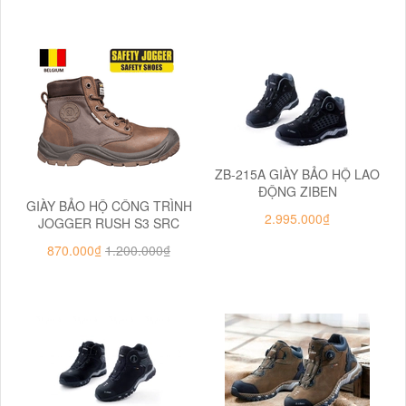
ZB-215A GIÀY BẢO HỘ LAO
ĐỘNG ZIBEN
GIÀY BẢO HỘ CÔNG TRÌNH
2.995.000₫
JOGGER RUSH S3 SRC
870.000₫
1.200.000₫