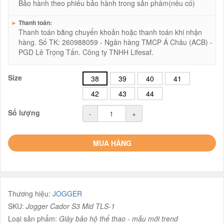
Bảo hành theo phiếu bảo hành trong sản phẩm(nếu có)
►
Thanh toán:
Thanh toán bằng chuyển khoản hoặc thanh toán khi nhận
hàng. Số TK: 260988059 - Ngân hàng TMCP Á Châu (ACB) -
PGD Lê Trọng Tấn. Công ty TNHH Lifesaf.
Size
38
39
40
41
42
43
44
Số lượng
-
+
MUA HÀNG
Thương hiệu:
JOGGER
SKU:
Jogger Cador S3 Mid TLS-1
Loại sản phẩm:
Giày bảo hộ thể thao - mẫu mới trend