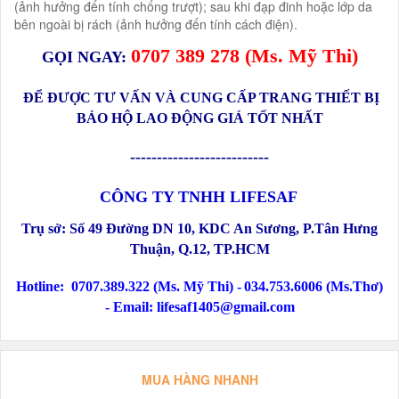
(ảnh hưởng đến tính chống trượt); sau khi đạp đinh hoặc lớp da
bên ngoài bị rách (ảnh hưởng đến tính cách điện).
0
707 389 278
(Ms.
Mỹ Thi
)
GỌI NGAY:
ĐỂ ĐƯỢC TƯ VẤN VÀ CUNG CẤP TRANG THIẾT BỊ
BẢO HỘ LAO ĐỘNG GIÁ TỐT NHẤT
--------------------------
CÔNG TY TNHH LIFESAF
Trụ sở:
Số 49 Đường DN 10, KDC An Sương, P.Tân Hưng
Thuận, Q.12
, TP.HCM
Hotline:
0707.389.322 (Ms. Mỹ Thi) -
034.753.6006 (Ms.Thơ)
-
Email: lifesaf1405@gmail.com
MUA HÀNG NHANH