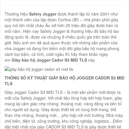
Thương hiệu
Safety Jogger
được thành lập từ năm 2001 như
một thành viên của tập đoàn Cortina (Bỉ) – nhà phân phối giày
quy mô lớn nhất châu Âu với hơn 25 triệu đôi giày đươc bán ra
mỗi năm. Hiện nay Safety Jogger là thương hiệu đồ bảo hộ lao
động quốc tế, được ưa chuộng ở nhiều quốc gia trên toàn thế
giới. Nếu anh em dã quá quen thuộc với những sản phẩm của
nhà Jogger và đang tìm kiếm một đôi giày bảo hộ mang phong
cách bụi bặm, cá tính, cold ngầu thì hãy tham khảo ngay
em
Giày bảo hộ Jogger Cador S3 MID TLS
này.
THÔNG SỐ KỸ THUẬT GIÀY BẢO HỘ JOGGER CADOR S3 MID
TLS
Giày Jogger Cador S3 MID TLS – là một sản phẩm mới được ra
mắt của Safety Jogger. Với chất liệu tổng hợp kết hợp foam, giày
mang lại cảm giác nhẹ nhàng, thoáng mát, năng động và bền bỉ
cho người sử dụng. Giày được thiết kế vô cùng thời trang, thể
thao nhẹ nhàng, thoáng mát… phù hợp với môi trường: Nhà máy,
chế biến, điện tử, công trường, khu công nghiệp, logistics…Điểm
đặc biệt nhất của giày CADOR S3 MID TLS là giày được thiết kế