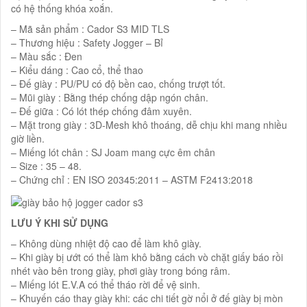
có hệ thống khóa xoắn.
– Mã sản phẩm : Cador S3 MID TLS
– Thương hiệu : Safety Jogger – Bỉ
– Màu sắc : Đen
– Kiểu dáng : Cao cổ, thể thao
– Đế giày : PU/PU có độ bền cao, chống trượt tốt.
– Mũi giày : Bằng thép chống dập ngón chân.
– Đế giữa : Có lót thép chống đâm xuyên.
– Mặt trong giày : 3D-Mesh khô thoáng, dễ chịu khi mang nhiều
giờ liền.
– Miếng lót chân : SJ Joam mang cực êm chân
– Size : 35 – 48.
– Chứng chỉ : EN ISO 20345:2011 – ASTM F2413:2018
LƯU Ý KHI SỬ DỤNG
– Không dùng nhiệt độ cao để làm khô giày.
– Khi giày bị ướt có thể làm khô bằng cách vò chặt giấy báo rồi
nhét vào bên trong giày, phơi giày trong bóng râm.
– Miếng lót E.V.A có thể tháo rời để vệ sinh.
– Khuyến cáo thay giày khi: các chi tiết gờ nổi ở đế giày bị mòn