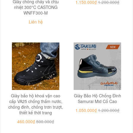
Giày chống cháy và chịu
1.150.000₫
1.200.000₫
nhiệt 300°C CASTONG
WNFF300-M
Liên hệ
Giày bảo hộ khoá vặn cao
Giày Bảo Hộ Chống Đinh
cấp VA25 chống thấm nước,
Samurai Mid Cổ Cao
chống đinh, chống trơn trượt,
1.050.000₫
1.200.000₫
thiết kế thời trang
460.000₫
500.000₫