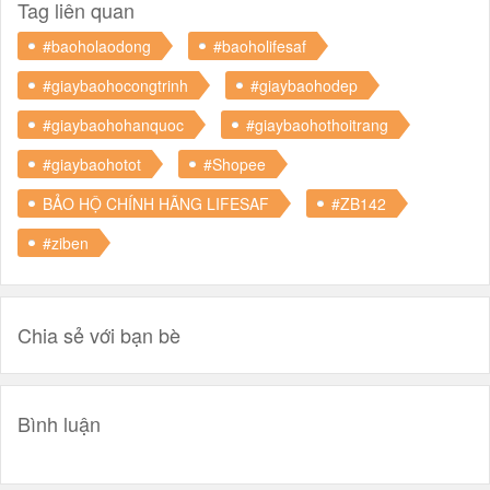
Tag liên quan
#baoholaodong
#baoholifesaf
#giaybaohocongtrinh
#giaybaohodep
#giaybaohohanquoc
#giaybaohothoitrang
#giaybaohotot
#Shopee
BẢO HỘ CHÍNH HÃNG LIFESAF
#ZB142
#ziben
Chia sẻ với bạn bè
Bình luận