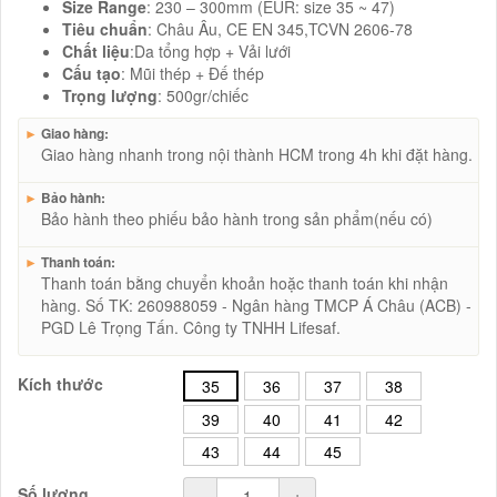
Size Range
: 230 – 300mm (EUR: size 35 ~ 47)
Tiêu chuẩn
: Châu Âu, CE EN 345,TCVN 2606-78
Chất liệu
:Da tổng hợp + Vải lưới
Cấu tạo
: Mũi thép + Đế thép
Trọng lượng
: 500gr/chiếc
►
Giao hàng:
Giao hàng nhanh trong nội thành HCM trong 4h khi đặt hàng.
►
Bảo hành:
Bảo hành theo phiếu bảo hành trong sản phẩm(nếu có)
►
Thanh toán:
Thanh toán bằng chuyển khoản hoặc thanh toán khi nhận
hàng. Số TK: 260988059 - Ngân hàng TMCP Á Châu (ACB) -
PGD Lê Trọng Tấn. Công ty TNHH Lifesaf.
Kích thước
35
36
37
38
39
40
41
42
43
44
45
Số lượng
-
+