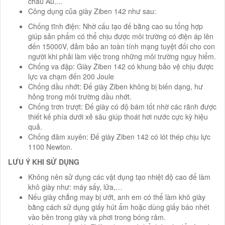
châu Âu....
Công dụng của giày Ziben 142 như sau:
Chống tĩnh điện: Nhờ cấu tạo đế bằng cao su tổng hợp
giúp sản phẩm có thể chịu được môi trường có điện áp lên
đến 15000V, đảm bảo an toàn tính mạng tuyệt đối cho con
người khi phải làm việc trong những môi trường nguy hiểm.
Chống va đập: Giày Ziben 142 có khung bảo vệ chịu được
lực va chạm đến 200 Joule
Chống dầu nhớt: Đế giày Ziben không bị biến dạng, hư
hỏng trong môi trường dầu nhớt.
Chống trơn trượt: Đế giày có độ bám tốt nhờ các rãnh được
thiết kế phía dưới xẻ sâu giúp thoát hơi nước cực kỳ hiệu
quả.
Chống đâm xuyên: Đế giày Ziben 142 có lót thép chịu lực
1100 Newton.
LƯU Ý KHI SỬ DỤNG
Không nên sử dụng các vật dụng tạo nhiệt độ cao để làm
khô giày như: máy sấy, lửa,…
Nếu giày chẳng may bị ướt, anh em có thể làm khô giày
bằng cách sử dụng giấy hút ẩm hoặc dùng giấy báo nhét
vào bên trong giày và phơi trong bóng râm.