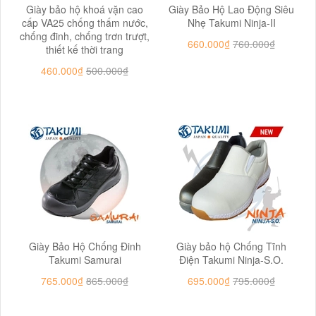
Giày bảo hộ khoá vặn cao
Giày Bảo Hộ Lao Động Siêu
cấp VA25 chống thấm nước,
Nhẹ Takumi Ninja-II
chống đinh, chống trơn trượt,
660.000₫
760.000₫
thiết kế thời trang
460.000₫
500.000₫
Giày Bảo Hộ Chống Đinh
Giày bảo hộ Chống Tĩnh
Takumi Samurai
Điện Takumi Ninja-S.O.
765.000₫
865.000₫
695.000₫
795.000₫