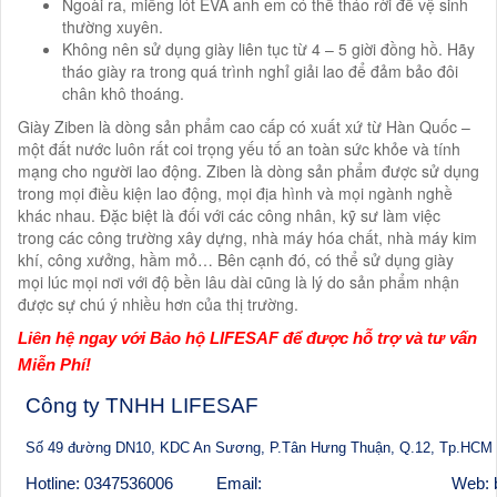
Ngoài ra, miếng lót EVA anh em có thể tháo rời để vệ sinh
thường xuyên.
Không nên sử dụng giày liên tục từ 4 – 5 giời đồng hồ. Hãy
tháo giày ra trong quá trình nghỉ giải lao để đảm bảo đôi
chân khô thoáng.
Giày Ziben là dòng sản phẩm cao cấp có xuất xứ từ Hàn Quốc –
một đất nước luôn rất coi trọng yếu tố an toàn sức khỏe và tính
mạng cho người lao động. Ziben là dòng sản phẩm được sử dụng
trong mọi điều kiện lao động, mọi địa hình và mọi ngành nghề
khác nhau. Đặc biệt là đối với các công nhân, kỹ sư làm việc
trong các công trường xây dựng, nhà máy hóa chất, nhà máy kim
khí, công xưởng, hầm mỏ… Bên cạnh đó, có thể sử dụng giày
mọi lúc mọi nơi với độ bền lâu dài cũng là lý do sản phẩm nhận
được sự chú ý nhiều hơn của thị trường.
Liên hệ ngay với Bảo hộ LIFESAF để được hỗ trợ và tư vấn
Miễn Phí!
Công ty TNHH LIFESAF
Số 49 đường DN10, KDC An Sương, P.Tân Hưng Thuận, Q.12, Tp.HCM
Hotline: 0347536006
Email:
Web: 