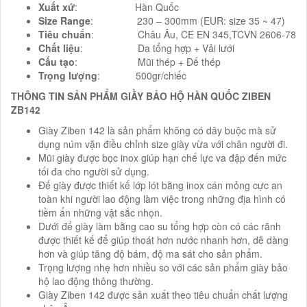
Xuất xứ
: Hàn Quốc
Size Range
: 230 – 300mm (EUR: size 35 ~ 47)
Tiêu chuẩn
: Châu Âu, CE EN 345,TCVN 2606-78
Chất liệu
: Da tổng hợp + Vải lưới
Cấu tạo
: Mũi thép + Đế thép
Trọng lượng
: 500gr/chiếc
THÔNG TIN SẢN PHẨM GIẦY BẢO HỘ HÀN QUỐC ZIBEN
ZB142
Giày Ziben 142 là sản phẩm không có dây buộc mà sử
dụng núm vặn điều chỉnh size giày vừa với chân người đi.
Mũi giày được bọc inox giúp hạn chế lực va đập đến mức
tối đa cho người sử dụng.
Đế giày được thiết kế lớp lót bằng inox cán mỏng cực an
toàn khi người lao động làm việc trong những địa hình có
tiềm ẩn những vật sắc nhọn.
Dưới đế giày làm bằng cao su tổng hợp còn có các rãnh
được thiết kế để giúp thoát hơn nước nhanh hơn, dễ dàng
hơn và giúp tăng độ bám, độ ma sát cho sản phẩm.
Trọng lượng nhẹ hơn nhiều so với các sản phẩm giày bảo
hộ lao động thông thường.
Giày Ziben 142 được sản xuất theo tiêu chuẩn chất lượng