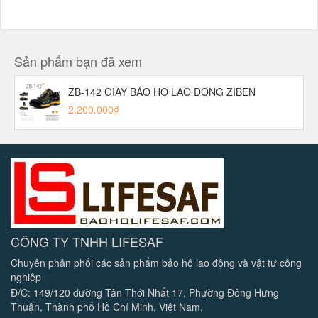
Sản phẩm bạn đã xem
ZB-142 GIÀY BẢO HỘ LAO ĐỘNG ZIBEN
2.200.000₫
CÔNG TY TNHH LIFESAF
Chuyên phân phối các sản phẩm bảo hộ lao động và vật tư công
nghiêp
Đ/C: 149/120 đường Tân Thới Nhất 17, Phường Đông Hưng
Thuận, Thành phố Hồ Chí Minh, Việt Nam.