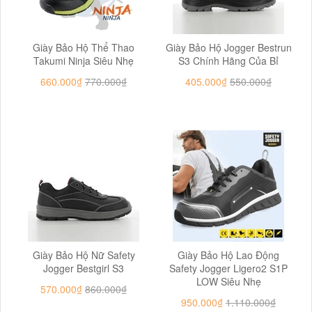
Giày Bảo Hộ Thể Thao
Giày Bảo Hộ Jogger Bestrun
Takumi Ninja Siêu Nhẹ
S3 Chính Hãng Của Bỉ
660.000₫
770.000₫
405.000₫
550.000₫
Giày Bảo Hộ Nữ Safety
Giày Bảo Hộ Lao Động
Jogger Bestgirl S3
Safety Jogger Ligero2 S1P
LOW Siêu Nhẹ
570.000₫
860.000₫
950.000₫
1.110.000₫