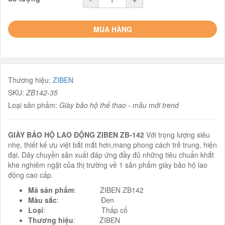
MUA HÀNG
Thương hiệu:
ZIBEN
SKU:
ZB142-35
Loại sản phẩm:
Giày bảo hộ thể thao - mẫu mới trend
GIÀY BẢO HỘ LAO ĐỘNG ZIBEN ZB-142
Với trọng lượng siêu
nhẹ, thiết kế ưu việt bắt mắt hơn,mang phong cách trẻ trung, hiện
đại. Dây chuyền sản xuất đáp ứng đầy đủ những tiêu chuẩn khắt
khe nghiêm ngặt của thị trường về 1 sản phẩm giày bảo hộ lao
động cao cấp.
Mã sản phẩm
: ZIBEN ZB142
Màu sắc
: Đen
Loại
: Thấp cổ
Thương hiệu
: ZIBEN