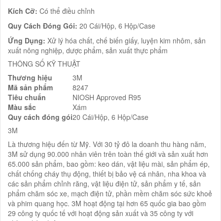
Kích Cỡ:
Có thể điều chỉnh
Quy Cách Đóng Gói:
20 Cái/Hộp, 6 Hộp/Case
Ứng Dụng:
Xử lý hóa chất, chế biến giấy, luyện kim nhôm, sản
xuất nông nghiệp, dược phẩm, sản xuất thực phẩm
THÔNG SỐ KỸ THUẬT
Thương hiệu
3M
Mã sản phẩm
8247
Tiêu chuẩn
NIOSH Approved R95
Màu sắc
Xám
Quy cách đóng gói
20 Cái/Hộp, 6 Hộp/Case
3M
Là thương hiệu đến từ Mỹ. Với 30 tỷ đô la doanh thu hàng năm,
3M sử dụng 90.000 nhân viên trên toàn thế giới và sản xuất hơn
65.000 sản phẩm, bao gồm: keo dán, vật liệu mài, sản phẩm ép,
chất chống cháy thụ động, thiết bị bảo vệ cá nhân, nha khoa và
các sản phẩm chỉnh răng, vật liệu điện tử, sản phẩm y tế, sản
phẩm chăm sóc xe, mạch điện tử, phần mềm chăm sóc sức khoẻ
và phim quang học. 3M hoạt động tại hơn 65 quốc gia bao gồm
29 công ty quốc tế với hoạt động sản xuất và 35 công ty với