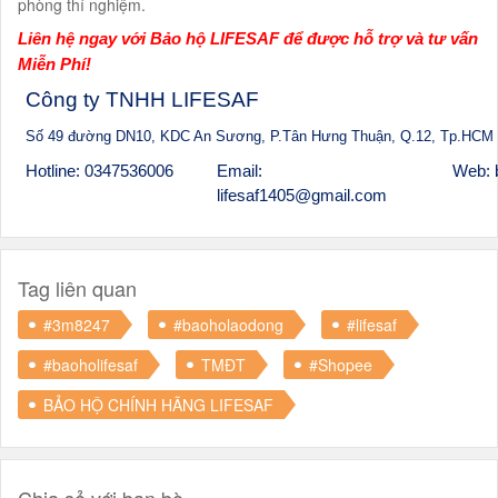
phòng thí nghiệm.
Liên hệ ngay với Bảo hộ LIFESAF để được hỗ trợ và tư vấn
Miễn Phí!
Công ty TNHH LIFESAF
Số 49 đường DN10, KDC An Sương, P.Tân Hưng Thuận, Q.12, Tp.HCM
Hotline: 0347536006
Email:
Web: 
lifesaf1405@gmail.com
Tag liên quan
#3m8247
#baoholaodong
#lifesaf
#baoholifesaf
TMĐT
#Shopee
BẢO HỘ CHÍNH HÃNG LIFESAF