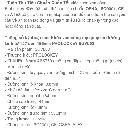
- Tuân Thủ Tiêu Chuẩn Quốc Tế
: Việc khóa van cổng
ProLockey SGVL03 tuân thủ các tiêu chuẩn
OSHA
,
ISO9001
,
CE
,
và
ATEX
sẽ giúp doanh nghiệp của bạn dễ dàng tuân thủ các yêu
cầu về an toàn lao động và giảm thiểu rủi ro pháp lý trong các
hoạt động sản xuất.
Thông số kỹ thuật của Khóa van cổng tay quay có đường
kính từ 127 đến 165mm PROLOCKEY SGVL03:
- Mã sản phẩm: SGVL03
- Thương hiệu: PROLOCKEY
- Chất liệu: Nhựa ABS750 (chống va đập), thép không gỉ (rivets)
- Màu sắc: Đỏ
- Đường kính tay quay van tương thích: 127mm đến 165mm (5"
đến 6.5")
- Đường kính lỗ khóa: 9.8mm
- Nhiệt độ làm việc: -20°C đến 90°C
- Đường kính ngoài: 184mm
- Chiều cao trong: 44mm
- Đường kính lỗ: 63mm
- Đường kính trung tâm : 53.3mm
- Trọng lượng: 0.359kg
- Chứng nhận: ISO9001, CE, OSHA, ATEX