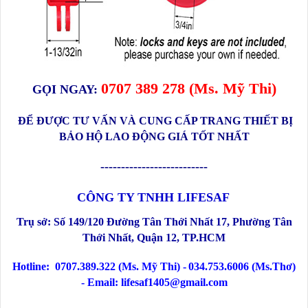
0
707 389 278
(Ms.
Mỹ Thi
)
GỌI NGAY:
ĐỂ ĐƯỢC TƯ VẤN VÀ CUNG CẤP TRANG THIẾT BỊ
BẢO HỘ LAO ĐỘNG GIÁ TỐT NHẤT
--------------------------
CÔNG TY TNHH LIFESAF
Trụ sở:
Số
149/120 Đường Tân Thới Nhất 17, Phường Tân
Thới Nhất, Quận 12
, TP.HCM
Hotline:
0707.389.322 (Ms. Mỹ Thi) -
034.753.6006 (Ms.Thơ)
-
Email: lifesaf1405@gmail.com