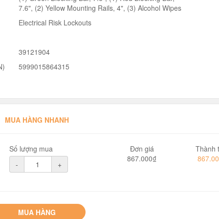
7.6", (2) Yellow Mounting Rails, 4", (3) Alcohol Wipes
Electrical Risk Lockouts
39121904
N)
5999015864315
MUA HÀNG NHANH
Số lượng mua
Đơn giá
Thành t
867.000₫
867.0
-
+
MUA HÀNG