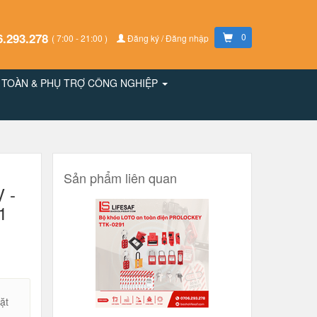
6.293.278
0
( 7:00 - 21:00 )
Đăng ký / Đăng nhập
N TOÀN & PHỤ TRỢ CÔNG NGHIỆP
Sản phẩm liên quan
 -
1
ặt