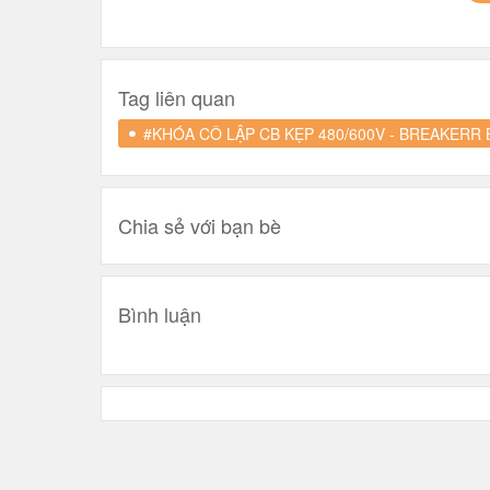
Tag liên quan
#KHÓA CÔ LẬP CB KẸP 480/600V - BREAKERR 
Chia sẻ với bạn bè
Bình luận