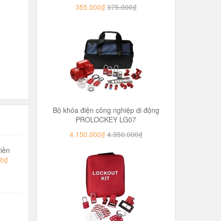
355.000₫
375.000₫
Bộ khóa điện công nghiệp di động
PROLOCKEY LG07
4.150.000₫
4.350.000₫
iền
00₫