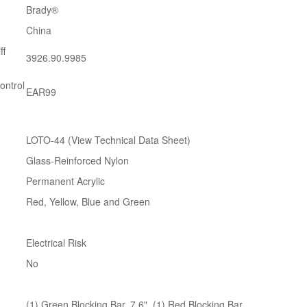
Brady®
China
ff
3926.90.9985
ontrol
EAR99
LOTO-44 (View Technical Data Sheet)
Glass-Reinforced Nylon
Permanent Acrylic
Red, Yellow, Blue and Green
Electrical Risk
No
(1) Green Blocking Bar, 7.6", (1) Red Blocking Bar,