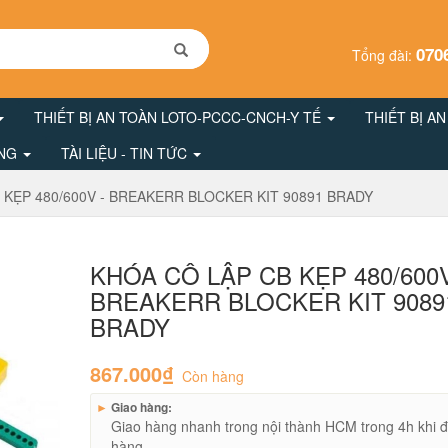
070
Tổng đài:
THIẾT BỊ AN TOÀN LOTO-PCCC-CNCH-Y TẾ
THIẾT BỊ A
ÔNG
TÀI LIỆU - TIN TỨC
 KẸP 480/600V - BREAKERR BLOCKER KIT 90891 BRADY
KHÓA CÔ LẬP CB KẸP 480/600V
BREAKERR BLOCKER KIT 9089
BRADY
867.000₫
Còn hàng
►
Giao hàng:
Giao hàng nhanh trong nội thành HCM trong 4h khi đ
hàng.