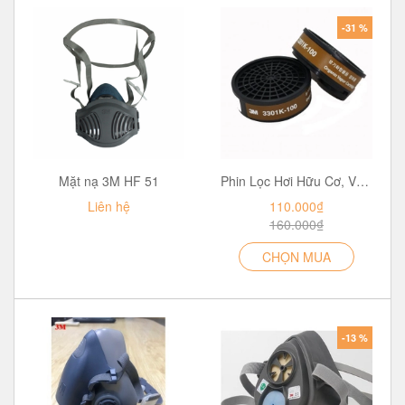
-31 %
Mặt nạ 3M HF 51
Phin Lọc Hơi Hữu Cơ, Vô Cơ Nồng Độ Thấp 3M™ 3301K-100
Liên hệ
110.000₫
160.000₫
CHỌN MUA
-13 %