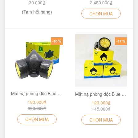
30.000₫
2.450.000₫
(Tạm hết hàng)
CHỌN MUA
-10 %
-17 %
Mặt nạ phòng độc Blue Eagle NP 306 đã bao gồm phin lọc RC203
Mặt nạ phòng độc Blue Eagle NP305+ phin RC203
180.000₫
120.000₫
200.000₫
145.000₫
CHỌN MUA
CHỌN MUA