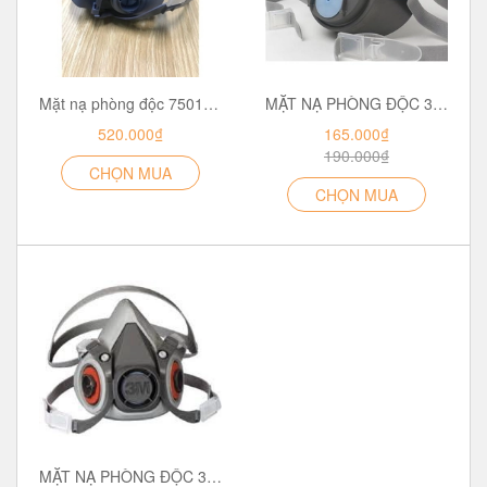
Mặt nạ phòng độc 7501 hoặc 7502 3M, bảo vệ hô hấp, hàng chính hãng 3M chưa gồm phin lọc - 7501, 7502
MẶT NẠ PHÒNG ĐỘC 3M 3200
520.000₫
165.000₫
190.000₫
CHỌN MUA
CHỌN MUA
MẶT NẠ PHÒNG ĐỘC 3M 6200 (combo 7 chi tiết)