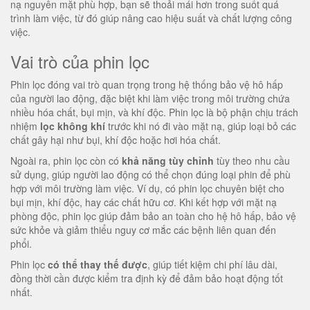
nạ nguyên mặt phù hợp, bạn sẽ thoải mái hơn trong suốt quá
trình làm việc, từ đó giúp nâng cao hiệu suất và chất lượng công
việc.
Vai trò của phin lọc
Phin lọc đóng vai trò quan trọng trong hệ thống bảo vệ hô hấp
của người lao động, đặc biệt khi làm việc trong môi trường chứa
nhiều hóa chất, bụi mịn, và khí độc. Phin lọc là bộ phận chịu trách
nhiệm
lọc không khí
trước khi nó đi vào mặt nạ, giúp loại bỏ các
chất gây hại như bụi, khí độc hoặc hơi hóa chất.
Ngoài ra, phin lọc còn có
khả năng tùy chỉnh
tùy theo nhu cầu
sử dụng, giúp người lao động có thể chọn đúng loại phin để phù
hợp với môi trường làm việc. Ví dụ, có phin lọc chuyên biệt cho
bụi mịn, khí độc, hay các chất hữu cơ. Khi kết hợp với mặt nạ
phòng độc, phin lọc giúp đảm bảo an toàn cho hệ hô hấp, bảo vệ
sức khỏe và giảm thiểu nguy cơ mắc các bệnh liên quan đến
phổi.
Phin lọc
có thể thay thế được
, giúp tiết kiệm chi phí lâu dài,
đồng thời cần được kiểm tra định kỳ để đảm bảo hoạt động tốt
nhất.