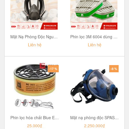
Phin lọc 3M 6004 dùng cho mặt nạ phòng độc| Amoniac, Methilamin
Mặt Nạ Phòng Độc Nguyên Mặt 3M 6800 kèm Phin 6001 | Lọc hơi hữu cơ, bụi mịn...
Liên hệ
Liên hệ
-17 %
-8 %
Phin lọc hóa chất Blue Eagle RC202
Mặt nạ phòng độc SPASCIANI TR2002
25.000₫
2.250.000₫