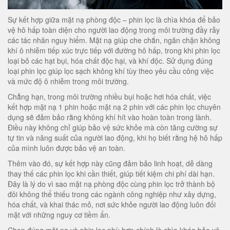
Sự kết hợp giữa mặt nạ phòng độc – phin lọc là chìa khóa để bảo
vệ hô hấp toàn diện cho người lao động trong môi trường đầy rẫy
các tác nhân nguy hiểm. Mặt nạ giúp che chắn, ngăn chặn không
khí ô nhiễm tiếp xúc trực tiếp với đường hô hấp, trong khi phin lọc
loại bỏ các hạt bụi, hóa chất độc hại, và khí độc. Sử dụng đúng
loại phin lọc giúp lọc sạch không khí tùy theo yêu cầu công việc
và mức độ ô nhiễm trong môi trường.
Chẳng hạn, trong môi trường nhiều bụi hoặc hơi hóa chất, việc
kết hợp mặt nạ 1 phin hoặc mặt nạ 2 phin với các phin lọc chuyên
dụng sẽ đảm bảo rằng không khí hít vào hoàn toàn trong lành.
Điều này không chỉ giúp bảo vệ sức khỏe mà còn tăng cường sự
tự tin và năng suất của người lao động, khi họ biết rằng hệ hô hấp
của mình luôn được bảo vệ an toàn.
Thêm vào đó, sự kết hợp này cũng đảm bảo linh hoạt, dễ dàng
thay thế các phin lọc khi cần thiết, giúp tiết kiệm chi phí dài hạn.
Đây là lý do vì sao mặt nạ phòng độc cùng phin lọc trở thành bộ
đôi không thể thiếu trong các ngành công nghiệp như xây dựng,
hóa chất, và khai thác mỏ, nơi sức khỏe người lao động luôn đối
mặt với những nguy cơ tiềm ẩn.