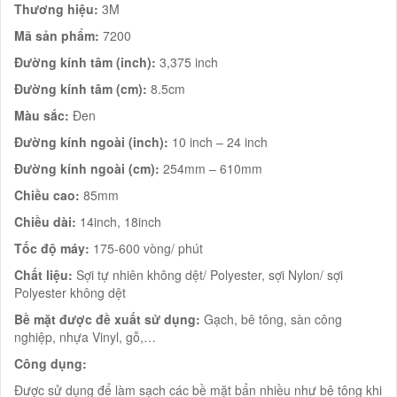
Thương hiệu:
3M
Mã sản phẩm:
7200
Đường kính tâm (inch):
3,375 inch
Đường kính tâm (cm):
8.5cm
Màu sắc:
Đen
Đường kính ngoài (inch):
10 inch – 24 inch
Đường kính ngoài (cm):
254mm – 610mm
Chiều cao:
85mm
Chiều dài:
14inch, 18inch
Tốc độ máy:
175-600 vòng/ phút
Chất liệu:
Sợi tự nhiên không dệt/ Polyester, sợi Nylon/ sợi
Polyester không dệt
Bề mặt được đề xuất sử dụng:
Gạch, bê tông, sàn công
nghiệp, nhựa Vinyl, gỗ,…
Công dụng:
Được sử dụng để làm sạch các bề mặt bẩn nhiều như bê tông khi