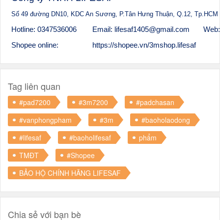
Số 49 đường DN10, KDC An Sương, P.Tân Hưng Thuận, Q.12, Tp.HCM
Hotline: 0347536006
Email: lifesaf1405@gmail.com
Web:
Shopee online:
https://shopee.vn/3mshop.lifesaf
Tag liên quan
#pad7200
#3m7200
#padchasan
#vanphongpham
#3m
#baoholaodong
#lifesaf
#baoholifesaf
phẩm
TMĐT
#Shopee
BẢO HỘ CHÍNH HÃNG LIFESAF
Chia sẻ với bạn bè