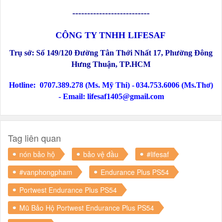
--------------------------
CÔNG TY TNHH LIFESAF
Trụ sở:
Số
149/120 Đường Tân Thới Nhất 17, Phường Đông
Hưng Thuận
, TP.HCM
Hotline:
0707.389.278 (Ms. Mỹ Thi) -
034.753.6006 (Ms.Thơ)
-
Email: lifesaf1405@gmail.com
Tag liên quan
nón bảo hộ
bảo vệ đầu
#lifesaf
#vanphongpham
Endurance Plus PS54
Portwest Endurance Plus PS54
Mũ Bảo Hộ Portwest Endurance Plus PS54