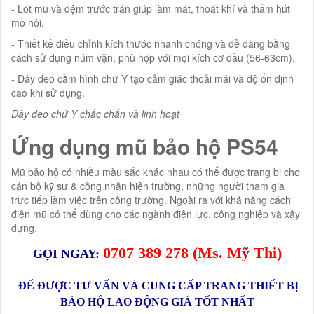
- Lót mũ và đệm trước trán giúp làm mát, thoát khí và thấm hút
mồ hôi.
- Thiết kế điều chỉnh kích thước nhanh chóng và dễ dàng bằng
cách sử dụng núm vặn, phù hợp với mọi kích cỡ đầu (56-63cm).
- Dây đeo cằm hình chữ Y tạo cảm giác thoải mái và độ ổn định
cao khi sử dụng.
Dây đeo chứ Y chắc chắn và linh hoạt
Ứng dụng mũ bảo hộ PS54
Mũ bảo hộ có nhiều màu sắc khác nhau có thể được trang bị cho
cán bộ kỹ sư & công nhân hiện trường, những người tham gia
trực tiếp làm việc trên công trường. Ngoài ra với khả năng cách
điện mũ có thể dùng cho các ngành điện lực, công nghiệp và xây
dựng.
0
707 389 278
(Ms.
Mỹ Thi
)
GỌI NGAY:
ĐỂ ĐƯỢC TƯ VẤN VÀ CUNG CẤP TRANG THIẾT BỊ
BẢO HỘ LAO ĐỘNG GIÁ TỐT NHẤT