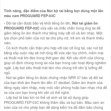
Tính năng, đặc điểm của Nút bịt tai bằng bọt dùng một lần
màu cam PROGUARD FEP-03C
-
Đôi tai cần được bảo vệ khỏi tiếng ồn lớn.
Nút tai giảm ồn
PROGUARD FEP-03C
vừa vặn và chắc chắn trong ống tai để
giảm tiếng ồn âm thanh như tiếng máy cắt cỏ và âm nhạc. Một
lựa chọn phổ biến của nút tai cho phụ nữ, trẻ em và thanh thiếu
niên.
- Có kích thước cẩn thận phù hợp với các cỡ ống tai, các nút bịt
bằng xốp cuộn này sẽ mở rộng để vừa vặn tùy chỉnh, mềm mại
và thoải mái khi đeo trong thời gian dài. Kết cấu dính của chúng
giúp cố định chúng trong tai của bạn trong các hoạt động nghiêm
ngặt. Lớp bọt siêu thoải mái làm cho chúng trở nên lý tưởng để
ngủ.
- Nút tai giảm tiếng ồn được chứng nhận NRR 37 bảo vệ đôi tai
của bạn khỏi âm thanh lên đến 37 decibel. Giảm âm thanh của
tiếng ngáy xâm nhập, máy móc văn phòng hoặc ban nhạc nhà để
xe của con bạn trong khi vẫn có thể nghe.
- Lớp bọt tế bào kín có thể vệ sinh và tái sử dụng giúp
PROGUARD FEP-03C không thấm dầu và bụi bẩn. Màu cam an
toàn của nó cho phép bạn dễ dàng kiểm tra để đảm bảo chúng