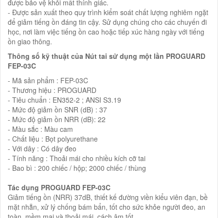
được bảo vệ khỏi mất thính giác.
- Được sản xuất theo quy trình kiểm soát chất lượng nghiêm ngặt
để giảm tiếng ồn đáng tin cậy. Sử dụng chúng cho các chuyến đi
học, nơi làm việc tiếng ồn cao hoặc tiếp xúc hàng ngày với tiếng
ồn giao thông.
Thông số kỹ thuật của Nút tai sử dụng một lần PROGUARD
FEP-03C
- Mã sản phẩm : FEP-03C
- Thương hiệu : PROGUARD
- Tiêu chuẩn : EN352-2 ; ANSI S3.19
- Mức độ giảm ồn SNR (dB) : 37
- Mức độ giảm ồn NRR (dB): 22
- Màu sắc : Màu cam
- Chất liệu : Bọt polyurethane
- Với dây : Có dây đeo
- Tính năng : Thoải mái cho nhiều kích cỡ tai
- Bao bì : 200 chiếc / hộp; 2000 chiếc / thùng
Tác dụng PROGUARD FEP-03C
Giảm tiếng ồn (NRR) 37dB, thiết kế đường viền kiểu viên đạn, bề
mặt nhẵn, xử lý chống bám bẩn, tốt cho sức khỏe người đeo, an
toàn, mềm mại và thoải mái, cách âm tốt.