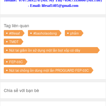
Hotline:
0707.389.278 (Ms. Mỹ Thi) -
034.753.6006 (Ms.Thơ)
-
Email: lifesaf1405@gmail.com
Tag liên quan
#lifesaf
#baoholaodong
phẩm
TMĐT
Nút tai giảm ồn sử dụng một lần bọt xốp có dây
PROGUARD FEP-03C
FEP-03C
Nút tai chống ồn dùng một lần PROGUARD FEP-03C
Chia sẻ với bạn bè