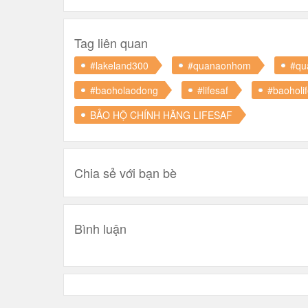
Tag liên quan
#lakeland300
#quanaonhom
#qu
#baoholaodong
#lifesaf
#baoholif
BẢO HỘ CHÍNH HÃNG LIFESAF
Chia sẻ với bạn bè
Bình luận