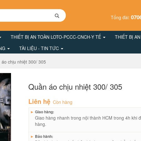
070
Tổng đài:
THIẾT BỊ AN TOÀN LOTO-PCCC-CNCH-Y TẾ
THIẾT BỊ A
ÔNG
TÀI LIỆU - TIN TỨC
áo chịu nhiệt 300/ 305
Quần áo chịu nhiệt 300/ 305
Liên hệ
Còn hàng
►
Giao hàng:
Giao hàng nhanh trong nội thành HCM trong 4h khi đ
hàng.
►
Bảo hành: