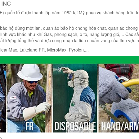
 INC
PE) quốc tế được thành lập năm 1982 tại Mỹ phục vụ khách hàng trên t
ảo hộ dùng một lần, quần áo bảo hộ chống hóa chất, quần áo chống
 lĩnh vực khác như khí Gas, phòng sạch, ô tô, năng lượng gió,... Các s
hất lượng tổng thể và được công nhận là tiêu chuẩn vàng của lĩnh vực n
leanMax, Lakeland FR, MicroMax, Pyrolon,...
D