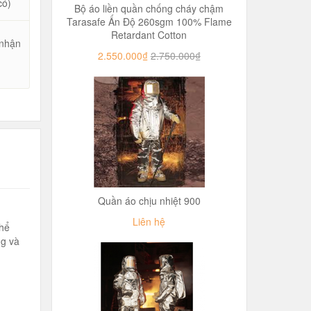
có)
Bộ áo liền quần chống cháy chậm
Tarasafe Ấn Độ 260sgm 100% Flame
Retardant Cotton
 nhận
2.550.000₫
2.750.000₫
u
Quần áo chịu nhiệt 900
Liên hệ
thể
ng và