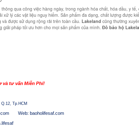
hông qua công việc hàng ngày, trong ngành hóa chất, hóa dầu, y tế, ô
ải xử lý các vật liệu nguy hiểm. Sản phẩm đa dạng, chất lượng được ki
 và được sử dụng rộng rãi trên toàn cầu.
Lakeland
cũng thường xuyên
g giải pháp tối ưu hơn cho mọi sản phẩm của mình.
Đồ bảo hộ Lakel
 và tư vấn Miễn Phí!
 Q.12, Tp.HCM
l.com
Web: baoholifesaf.com
lifesaf