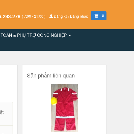
6.293.278
0
( 7:00 - 21:00 )
Đăng ký / Đăng nhập
N TOÀN & PHỤ TRỢ CÔNG NGHIỆP
Sản phẩm liên quan
ặt