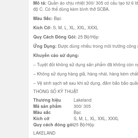
Mô tả:
Quần áo chịu nhiệt 300/ 305 có cấu tạo từ 6 l
độ C. Có thể dùng kèm bình thở SCBA.
Màu Sắc:
Bạc
Kích Cỡ:
S, M, L, XL, XXL, XXXL
Quy Cách Đóng Gói:
25 Bộ/Hộp
Ứng Dụng:
Được dùng nhiều trong môi trường công 
Khuyến cáo sử dụng:
– Tuyệt đối không sử dụng sản phẩm đã không còn n
– Không sử dụng hàng giả, hàng nhái, hàng kém chất
– Vệ sinh sạch sẽ sau khi sử dụng, đảm bảo bảo quản
THÔNG SỐ KỸ THUẬT
Thương hiệu
Lakeland
Mã sản phẩm
300/ 305
Màu sắc
Bạc
Kích cỡ
S, M, L, XL, XXL, XXXL
Quy cách đóng gói
25 Bộ/Hộp
LAKELAND