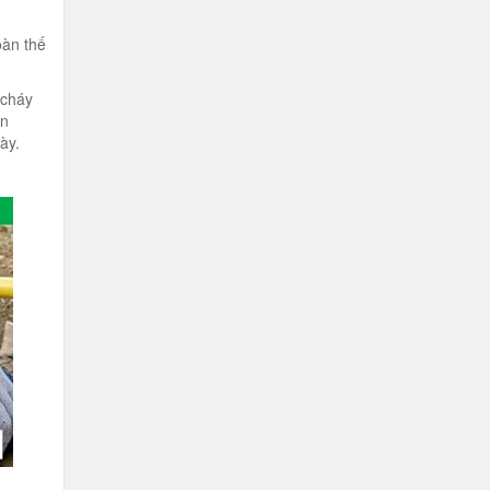
oàn thế
 cháy
ản
ày.