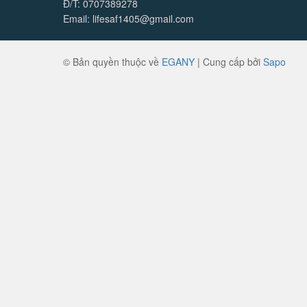
Đ/T: 0707389278
Email: lifesaf1405@gmail.com
© Bản quyền thuộc về
EGANY
|
Cung cấp bởi
Sapo