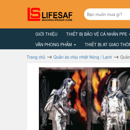
GIỚI THIỆU
THIẾT BỊ BẢO VỆ CÁ NHÂN PPE
VĂN PHÒNG PHẨM
THIẾT BỊ AT GIAO TH
Trang chủ
Quần áo chịu nhiệt Nóng / Lạnh
Quần 