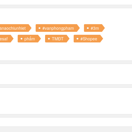
anaochiunhiet
#vanphongpham
#3m
esaf
phẩm
TMĐT
#Shopee