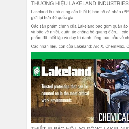
THƯƠNG HIỆU LAKELAND INDUSTRIES
Lakeland là nhà cung cấp thiết bị bảo hộ cá nhân (P
giới tại hơn 40 quốc gia.
Các sản phẩm chính của Lakeland bao gồm quần áo b
và bảo vệ nhiệt, quần áo chống hồ quang điện,... các
phẩm đã thiết lập và duy trì danh tiếng toàn cầu về c
Các nhãn hiệu con của Lakeland: Arc X, ChemMax, C
THIẾT BỊ BẢO HỘ LAO ĐỘNG LAKELAN