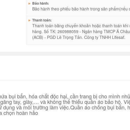
►
Bảo hành:
Bảo hành theo phiếu bảo hành trong sản phẩm(nếu 
►
Thanh toán:
Thanh toán bằng chuyển khoản hoặc thanh toán khi
hàng. Số TK: 260988059 - Ngân hàng TMCP Á Châ
(ACB) - PGD Lê Trọng Tấn. Công ty TNHH Lifesaf.
ứa bụi bẩn, hóa chất độc hại, cần trang bị cho mình nh
, găng tay, giày,… và không thể thiếu quần áo bảo hộ. Vi
ử dụng và môi trường làm việc.Quần áo chống bụi bẩn, 
ựa chọn hoàn hảo