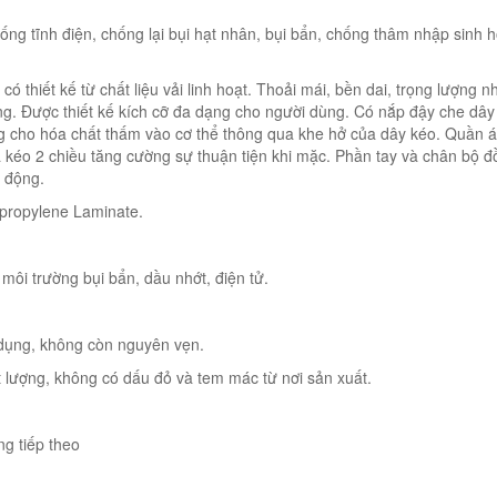
g tĩnh điện, chống lại bụi hạt nhân, bụi bẩn, chống thâm nhập sinh h
hiết kế từ chất liệu vải linh hoạt. Thoải mái, bền dai, trọng lượng n
ng. Được thiết kế kích cỡ đa dạng cho người dùng. Có nắp đậy che dây
g cho hóa chất thấm vào cơ thể thông qua khe hở của dây kéo. Quần 
 kéo 2 chiều tăng cường sự thuận tiện khi mặc. Phần tay và chân bộ đ
h động.
propylene Laminate.
môi trường bụi bẩn, dầu nhớt, điện tử.
dụng, không còn nguyên vẹn.
 lượng, không có dấu đỏ và tem mác từ nơi sản xuất.
ng tiếp theo