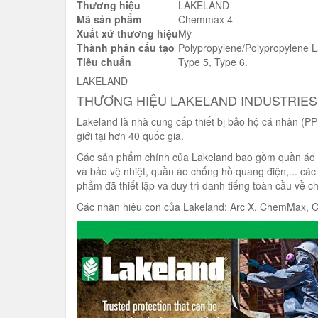
Thương hiệu
LAKELAND
Mã sản phẩm
Chemmax 4
Xuất xứ thương hiệu
Mỹ
Thành phần cấu tạo
Polypropylene/Polypropylene L
Tiêu chuẩn
Type 5, Type 6.
LAKELAND
THƯƠNG HIỆU LAKELAND INDUSTRIES
Lakeland là nhà cung cấp thiết bị bảo hộ cá nhân (P
giới tại hơn 40 quốc gia.
Các sản phẩm chính của Lakeland bao gồm quần áo b
và bảo vệ nhiệt, quần áo chống hồ quang điện,... các
phẩm đã thiết lập và duy trì danh tiếng toàn cầu về c
Các nhãn hiệu con của Lakeland: Arc X, ChemMax, C