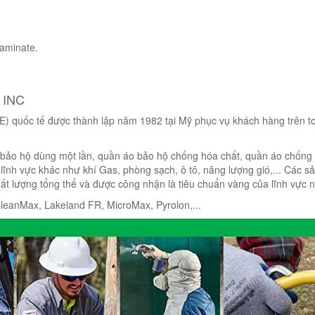
aminate.
 INC
PE) quốc tế được thành lập năm 1982 tại Mỹ phục vụ khách hàng trên t
ảo hộ dùng một lần, quần áo bảo hộ chống hóa chất, quần áo chống
 lĩnh vực khác như khí Gas, phòng sạch, ô tô, năng lượng gió,... Các s
hất lượng tổng thể và được công nhận là tiêu chuẩn vàng của lĩnh vực n
leanMax, Lakeland FR, MicroMax, Pyrolon,...