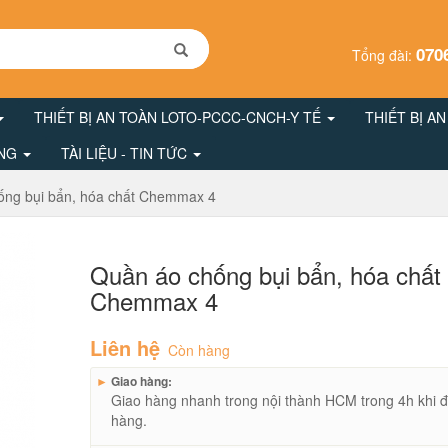
070
Tổng đài:
THIẾT BỊ AN TOÀN LOTO-PCCC-CNCH-Y TẾ
THIẾT BỊ A
ÔNG
TÀI LIỆU - TIN TỨC
ống bụi bẩn, hóa chất Chemmax 4
Quần áo chống bụi bẩn, hóa chất
Chemmax 4
Liên hệ
Còn hàng
►
Giao hàng:
Giao hàng nhanh trong nội thành HCM trong 4h khi đ
hàng.