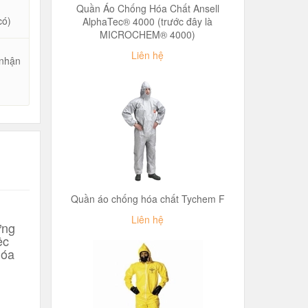
Quần Áo Chống Hóa Chất Ansell
có)
AlphaTec® 4000 (trước đây là
MICROCHEM® 4000)
Liên hệ
 nhận
u
Quần áo chống hóa chất Tychem F
Liên hệ
ững
ệc
hóa