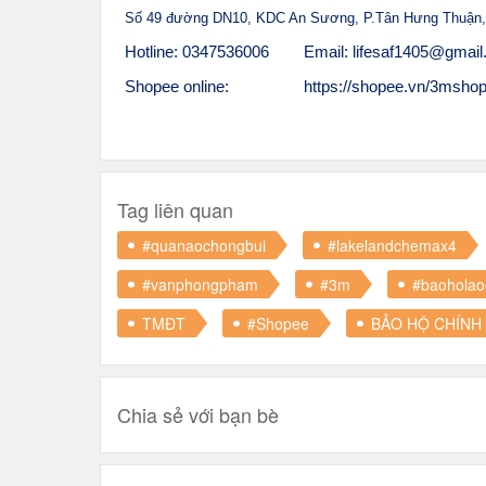
Số 49 đường DN10, KDC An Sương, P.Tân Hưng Thuận,
Hotline: 0347536006
Email: lifesaf1405@gmai
Shopee online:
https://shopee.vn/3mshop.
Tag liên quan
#quanaochongbui
#lakelandchemax4
#vanphongpham
#3m
#baohola
TMĐT
#Shopee
BẢO HỘ CHÍNH
Chia sẻ với bạn bè