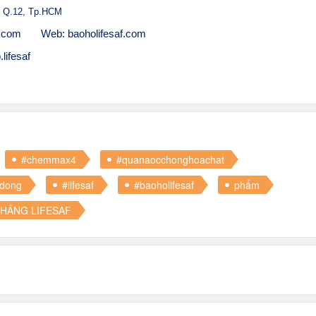
 Q.12, Tp.HCM
l.com
Web: baoholifesaf.com
lifesaf
#chemmax4
#quanaocchonghoachat
odong
#lifesaf
#baoholifesaf
phẩm
 HÃNG LIFESAF