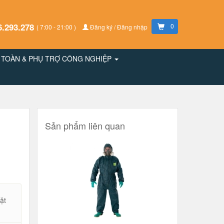
6.293.278
0
( 7:00 - 21:00 )
Đăng ký / Đăng nhập
N TOÀN & PHỤ TRỢ CÔNG NGHIỆP
Sản phẩm liên quan
ặt