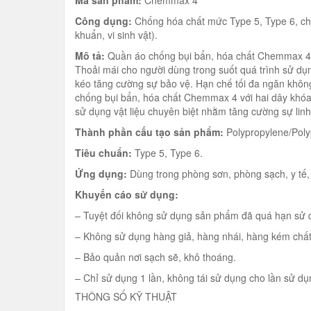
Mã sản phẩm:
Chemmax 4
Công dụng:
Chống hóa chất mức Type 5, Type 6, chốn
khuẩn, vi sinh vật).
Mô tả:
Quần áo chống bụi bẩn, hóa chất Chemmax 4 có t
Thoải mái cho người dùng trong suốt quá trình sử dụ
kéo tăng cường sự bảo vệ. Hạn chế tối đa ngăn khôn
chống bụi bẩn, hóa chất Chemmax 4 với hai dây khóa
sử dụng vật liệu chuyên biệt nhằm tăng cường sự lin
Thành phần cấu tạo sản phẩm:
Polypropylene/Poly
Tiêu chuẩn:
Type 5, Type 6.
Ứng dụng:
Dùng trong phòng sơn, phòng sạch, y tế, 
Khuyến cáo sử dụng:
– Tuyệt đối không sử dụng sản phẩm đã quá hạn sử 
– Không sử dụng hàng giả, hàng nhái, hàng kém chất
– Bảo quản nơi sạch sẽ, khô thoáng.
– Chỉ sử dụng 1 lần, không tái sử dụng cho lần sử dụ
THÔNG SỐ KỸ THUẬT