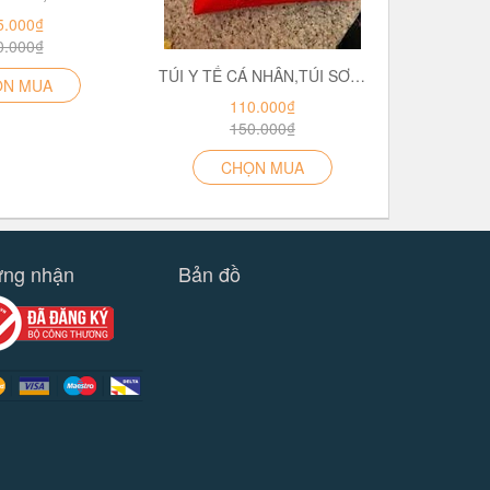
5.000₫
0.000₫
TÚI Y TẾ CÁ NHÂN,TÚI SƠ CẤP CỨU KHẨN CẤP TIỆN DỤNG CHO HOẠT ĐỘNG NGOÀI TRỜI,THỂ THAO,DU LỊCH (BỘ CƠ BÁN)
ỌN MUA
110.000₫
150.000₫
CHỌN MUA
ng nhận
Bản đồ