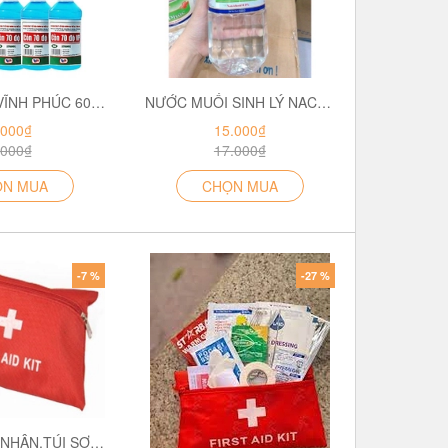
CỒN 70 ĐỘ VĨNH PHÚC 60ML
NƯỚC MUỐI SINH LÝ NACL 0.9% VĨNH PHÚC (1000ML)
.000₫
15.000₫
.000₫
17.000₫
ỌN MUA
CHỌN MUA
-7 %
-27 %
TÚI Y TẾ CÁ NHÂN,TÚI SƠ CẤP CỨU KHẨN CẤP TIỆN DỤNG CHO HOẠT ĐỘNG NGOÀI TRỜI,THỂ THAO,DU LỊCH (BỘ NÂNG CAO)