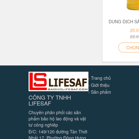
20.
22.
CHỌN
Trang chủ
Giới thiệu
Sản phẩm
CÔNG TY TNHH
LIFESAF
Chuyên phân phối các sản
phẩm bảo hộ lao động và vật
tư công nghiêp
Đ/C: 149/120 đường Tân Thới
Nhất 17, Phường Đông Hưng