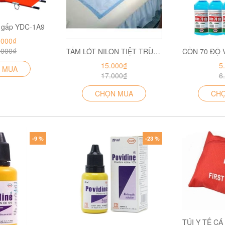
 gấp YDC-1A9
.000₫
.000₫
TẤM LÓT NILON TIỆT TRÙNG 60 X 60 TL
15.000₫
5
 MUA
17.000₫
6
CHỌN MUA
CH
-9 %
-23 %