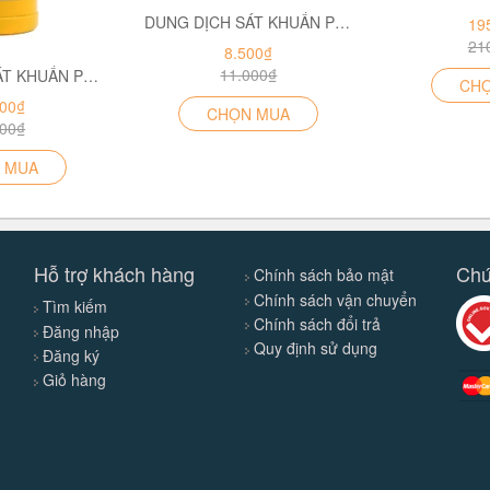
DUNG DỊCH SÁT KHUẨN POVIDINE 10% 20ML (VÀNG)
19
21
8.500₫
11.000₫
DUNG DỊCH SÁT KHUẨN POVIDINE 10% 90ML (VÀNG)
CH
000₫
CHỌN MUA
000₫
 MUA
Hỗ trợ khách hàng
Chứ
Chính sách bảo mật
Chính sách vận chuyển
Tìm kiếm
Chính sách đổi trả
Đăng nhập
Quy định sử dụng
Đăng ký
Giỏ hàng