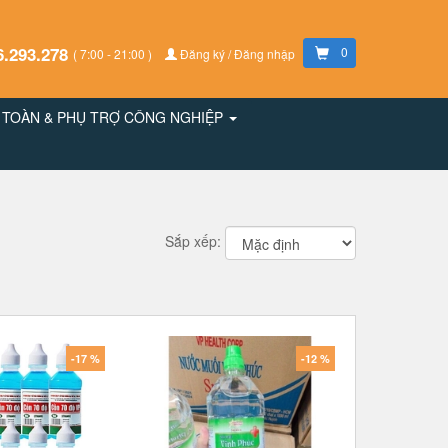
6.293.278
0
( 7:00 - 21:00 )
Đăng ký / Đăng nhập
N TOÀN & PHỤ TRỢ CÔNG NGHIỆP
Sắp xếp:
-17 %
-12 %