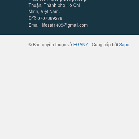
Thuận, Thành phố Hồ Chí
Minh, Việt Nam.
Đ/T: 0707389278
Email: lifesaf1405@gmail.com
© Bản quyền thuộc về
EGANY
|
Cung cấp bởi
Sapo