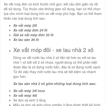
Xe vắt móp đơn có kích thước nhỏ gọn, kết cấu đơn giản và rất
dễ sử dụng. Tùy thuộc vào không gian sử dụng, bạn có thể chọn
lựa cho mình loại dung tích xe vắt móp phù hợp. Bạn có thể tham
khảo các loại dung tích sau:
Xe vắt móp 20l
Xe vắt móp đơn 24 lít
Giá xe vắt móp đơn 32 lít
Xe lau sàn 36 lít
Xe vắt móp đôi - xe lau nhà 2 xô
Dòng xe vắt nước lau nhà 2 xô tiện lợi hơn so với xe lau
nhà 1 xô bởi với 2 xô nhựa, người dùng có thể phân biệt
được đâu là xô đựng nước bẩn, đâu là xô đựng nước sạch.
Từ đó việc thay mới nước lau nhà sẽ tiết kiệm và nhanh
gọn hơn.
Xe lau sàn nhà 2 xô gồm những loại dung tích sau:
Xe vắt móp 34l inox
Xe vắt móp 46l
Xe làm vệ sinh 3 tầng
Mẫu xe dọn vệ sinh công nghiệp 3 tầng được thiết kế hình