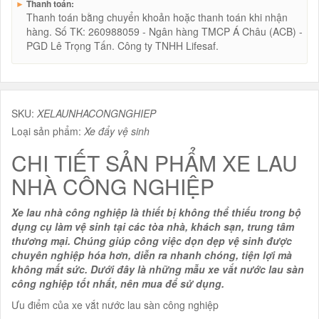
►
Thanh toán:
Thanh toán bằng chuyển khoản hoặc thanh toán khi nhận
hàng. Số TK: 260988059 - Ngân hàng TMCP Á Châu (ACB) -
PGD Lê Trọng Tấn. Công ty TNHH Lifesaf.
SKU:
XELAUNHACONGNGHIEP
Loại sản phẩm:
Xe đẩy vệ sinh
CHI TIẾT SẢN PHẨM XE LAU
NHÀ CÔNG NGHIỆP
Xe lau nhà công nghiệp là thiết bị không thể thiếu trong bộ
dụng cụ làm vệ sinh tại các tòa nhà, khách sạn, trung tâm
thương mại. Chúng giúp công việc dọn dẹp vệ sinh được
chuyên nghiệp hóa hơn, diễn ra nhanh chóng, tiện lợi mà
không mất sức. Dưới đây là những mẫu xe vắt nước lau sàn
công nghiệp tốt nhất, nên mua để sử dụng.
Ưu điểm của xe vắt nước lau sàn công nghiệp