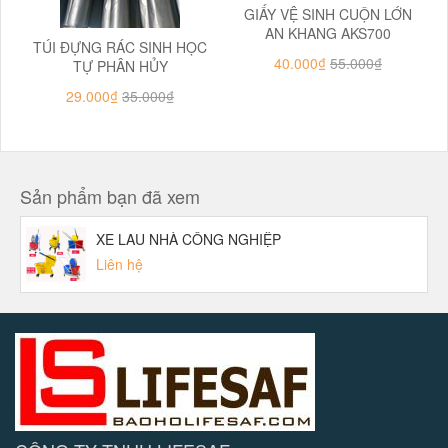
GIẤY VỆ SINH CUỘN LỚN
AN KHANG AKS700
TÚI ĐỰNG RÁC SINH HỌC
40.000₫
55.000₫
TỰ PHÂN HỦY
29.000₫
35.000₫
Sản phẩm bạn đã xem
XE LAU NHÀ CÔNG NGHIỆP
Liên hệ