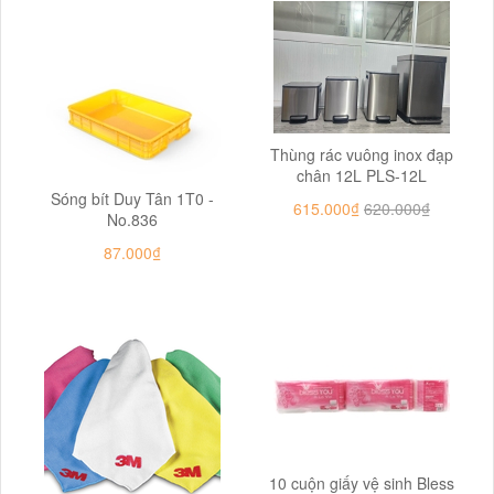
Thùng rác vuông inox đạp
chân 12L PLS-12L
Sóng bít Duy Tân 1T0 -
615.000₫
620.000₫
No.836
87.000₫
10 cuộn giấy vệ sinh Bless