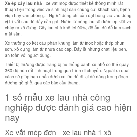
Xe ép cây lau nhà
- xe vắt móp được thiết kế thông minh rất
thuận tiện trong việc vệ sinh mặt sàn chung cư, khách sạn, bệnh
viện hay văn phòng,... Người dùng chỉ cần đặt bông lau vào đúng
vị trí vắt sau đó đẩy cần gạt. Nước từ bông lau sẽ được ép kiệt và
chảy ra xô đựng. Cây lau nhà khô tới 90%, độ ẩm đủ để làm sạch
mặt sàn.
Xe thường có kết cấu phần khung làm từ inox hoặc thép phun
sơn, xô đựng làm từ nhựa cao cấp. Đây là những chất liệu bền,
an toàn với người dùng.
Thiết bị thường được trang bị hệ thống bánh xe nhỏ có thể quay
360 độ nên rất linh hoạt trong quá trình di chuyển. Ngoài ra quai
xách sẽ giúp bạn nhấc được xe lên để đi lại dễ dàng trong đoạn
đường gồ ghề, qua các bậc cầu thang.
1 số mẫu xe lau nhà công
nghiệp được đánh giá cao hiện
nay
Xe vắt móp đơn - xe lau nhà 1 xô