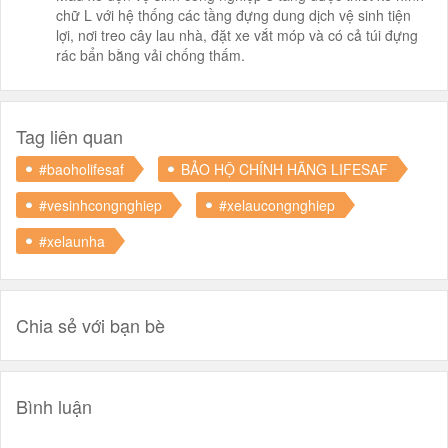
chữ L với hệ thống các tầng đựng dung dịch vệ sinh tiện
lợi, nơi treo cây lau nhà, đặt xe vắt móp và có cả túi đựng
rác bẩn bằng vải chống thấm.
Tag liên quan
#baoholifesaf
BẢO HỘ CHÍNH HÃNG LIFESAF
#vesinhcongnghiep
#xelaucongnghiep
#xelaunha
Chia sẻ với bạn bè
Bình luận