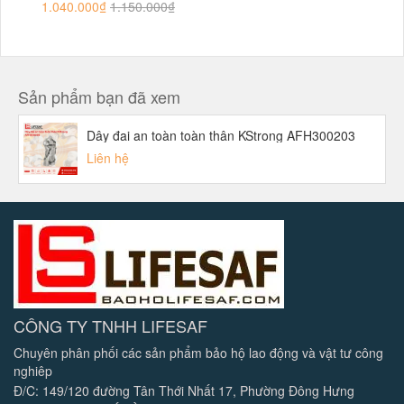
1.040.000₫
1.150.000₫
Sản phẩm bạn đã xem
Dây đai an toàn toàn thân KStrong AFH300203
Liên hệ
CÔNG TY TNHH LIFESAF
Chuyên phân phối các sản phẩm bảo hộ lao động và vật tư công
nghiêp
Đ/C: 149/120 đường Tân Thới Nhất 17, Phường Đông Hưng