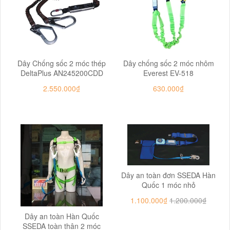
Dây Chống sốc 2 móc thép
Dây chống sốc 2 móc nhôm
DeltaPlus AN245200CDD
Everest EV-518
2.550.000₫
630.000₫
Dây an toàn đơn SSEDA Hàn
Quốc 1 móc nhỏ
1.100.000₫
1.200.000₫
Dây an toàn Hàn Quốc
SSEDA toàn thân 2 móc