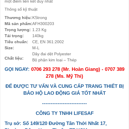
một điểm liên kết duy nhất
Thông số kỹ thuật
Thương hiệu:
KStrong
Mã sản phẩm:
AFH300203
Trọng lượng:
1.23 Kg
Tải trọng:
140kg
Tiêu chuẩn:
CE, EN 361:2002
Size:
M-L
Dây đai dệt Polyester
Chất liệu:
Bộ phận kim loại – Thép
GỌI NGAY:
0706 293 278 (Mr. Hoàn Giang) - 0707 389
278 (Ms. Mỹ Thi)
ĐỂ ĐƯỢC TƯ VẤN VÀ CUNG CẤP TRANG THIẾT BỊ
BẢO HỘ LAO ĐỘNG GIÁ TỐT NHẤT
--------------------------
CÔNG TY TNHH LIFESAF
Trụ sở: Số 149/120 Đường Tân Thới Nhất 17,