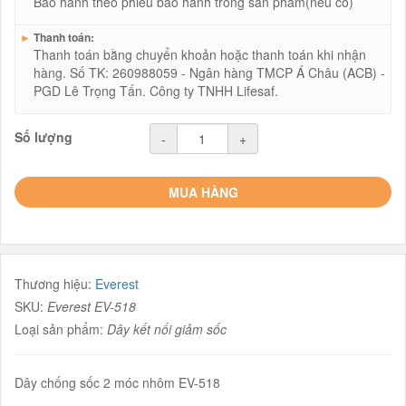
Bảo hành theo phiếu bảo hành trong sản phẩm(nếu có)
►
Thanh toán:
Thanh toán bằng chuyển khoản hoặc thanh toán khi nhận
hàng. Số TK: 260988059 - Ngân hàng TMCP Á Châu (ACB) -
PGD Lê Trọng Tấn. Công ty TNHH Lifesaf.
Số lượng
-
+
MUA HÀNG
Thương hiệu:
Everest
SKU:
Everest EV-518
Loại sản phẩm:
Dây kết nối giảm sốc
Dây chống sốc 2 móc nhôm EV-518