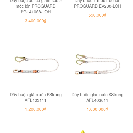
Dây buộc đôi có giảm sốc 2
Dây buộc 1 móc treo lớn
móc lớn PROGUARD
PROGUARD EV230-LOH
PG141068-LOH
550.000₫
3.400.000₫
Dây buộc giảm xóc KStrong
Dây buộc giảm xóc KStrong
AFL403111
AFL403611
1.200.000₫
1.600.000₫