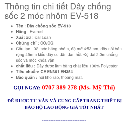
Thông tin chi tiết Dây chống
sốc 2 móc nhôm EV-518
Tên
:
Dây chống sốc EV-518
Hãng
: Everest
Xuất xứ
: Đài Loan
Chứng chỉ : CO/CQ
Cấu tạo : 02 móc bằng nhôm, độ mở Φ53mm, dây nối bản
rộng 45mm kiểu dây co dãn đàn hồi. Độ dài 2.0m chống
sốc và móc khóa vặn
chất liệu :
Dây được làm bằng chất liệu 100% Polyester
Tiêu chuẩn: CE EN361 EN354
Bảo quản :
nơi khô ráo, thoáng mát.
0
707 389 278
(Ms.
Mỹ Thi
)
GỌI NGAY:
ĐỂ ĐƯỢC TƯ VẤN VÀ CUNG CẤP TRANG THIẾT BỊ
BẢO HỘ LAO ĐỘNG GIÁ TỐT NHẤT
--------------------------