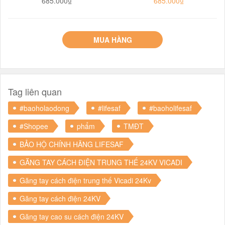
685.000₫
685.000₫
MUA HÀNG
Tag liên quan
#baoholaodong
#lifesaf
#baoholifesaf
#Shopee
phẩm
TMĐT
BẢO HỘ CHÍNH HÃNG LIFESAF
GĂNG TAY CÁCH ĐIỆN TRUNG THẾ 24KV VICADI
Găng tay cách điện trung thế Vicadi 24Kv
Găng tay cách điện 24KV
Găng tay cao su cách điện 24KV