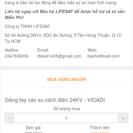
trang bị bảo hộ lao động để đảm bảo sự an toàn tính mạng.
Liên hệ ngay với Bảo hộ LIFESAF để được hỗ trợ và tư vấn
Miễn Phí!
Công ty TNHH LIFESAF
Số 49 đường DN10, KDC An Sương, P.Tân Hưng Thuận, Q.12,
Tp.HCM
Hotline:
Email:
Web:
0347536006
lifesaf1405@gmail.com
baoholifesaf.com
MUA HÀNG NHANH
Găng tay cao su cách điện 24KV - VICADI
Số lượng mua
-
+
Đơn giá
Thành tiền