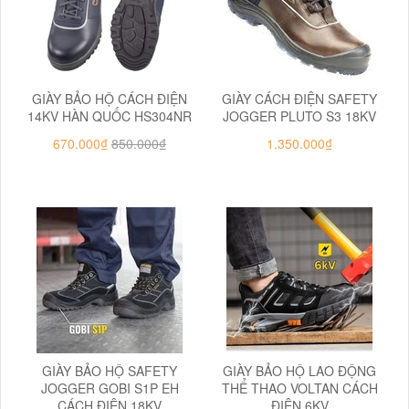
GIÀY BẢO HỘ CÁCH ĐIỆN
GIÀY CÁCH ĐIỆN SAFETY
14KV HÀN QUỐC HS304NR
JOGGER PLUTO S3 18KV
670.000₫
850.000₫
1.350.000₫
GIÀY BẢO HỘ SAFETY
GIÀY BẢO HỘ LAO ĐỘNG
JOGGER GOBI S1P EH
THỂ THAO VOLTAN CÁCH
CÁCH ĐIỆN 18KV
ĐIỆN 6KV