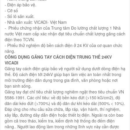
- Điện áp bảo vệ.
- Cỡ số
- Số lô sản xuất.
- Nhà sản xuất: VICADI- Việt Nam
- Phiếu chứng nhận của Trung tâm Đo lường chất lượng 1 Nhà
nước Việt nam cấp xác nhận đạt tiêu chuẩn chất lượng găng cách
điện theo TCVN.
- Phiếu thử nghiệm độ bền cách điện ở 24 KV của cơ quan chức
năng.
CÔNG DỤNG GĂNG TAY CÁCH ĐIỆN TRUNG THẾ 24KV
VICADI
Găng tay cách điện giúp bảo vệ người sử dụng dưới dòng điện hạ
thế. Độ cách điện tới 24kV giúp bạn làm việc an toàn nhất trong
môi trường điện dân dụng trong gia đình, văn phòng hoặc nơi
bạn sinh sống.
Găng tay đạt chỉ tiêu chất lượng nghiêm ngặt theo tiêu chuẩn VN
5586-1991. Các chỉ tiêu: về độ bền kéo đứt (>150 kG/cm2), độ
dãn dài kéo đứt (>700%) và độ dãn dư khi kéo dài (500% < 10%).
Đáp ứng cho nhu cầu sửa chữa, lắp ráp, vận hành, thí nghiệm,
xây lắp, đường dây dẫn điện hoặc thiết bị điện. Ngoài ra còn bao
gồm cả treo tháo, kiểm tra, kiểm định hệ thống đo đếm điện
năng.. Người lao động làm trong những lĩnh vực này cần được