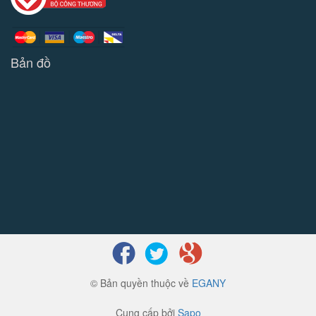
Bản đồ
© Bản quyền thuộc về
EGANY
Cung cấp bởi
Sapo