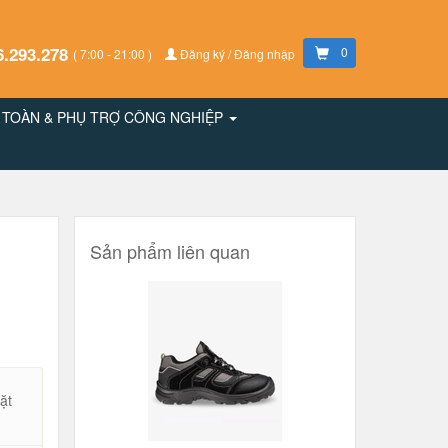
6.293.278
0
( 7:00 - 21:00 )
Đăng ký / Đăng nhập
N TOÀN & PHỤ TRỢ CÔNG NGHIỆP
Sản phẩm liên quan
ặt