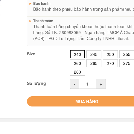
►
Bảo hành:
Bảo hành theo phiếu bảo hành trong sản phẩm(nếu 
►
Thanh toán:
Thanh toán bằng chuyển khoản hoặc thanh toán khi
hàng. Số TK: 260988059 - Ngân hàng TMCP Á Châ
(ACB) - PGD Lê Trọng Tấn. Công ty TNHH Lifesaf.
Size
240
245
250
255
260
265
270
275
280
Số lượng
-
+
MUA HÀNG