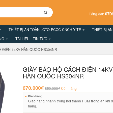
070
Tổng đài:
THIẾT BỊ AN TOÀN LOTO-PCCC-CNCH-Y TẾ
THIẾT BỊ A
ÔNG
TÀI LIỆU - TIN TỨC
H ĐIỆN 14KV HÀN QUỐC HS304NR
GIÀY BẢO HỘ CÁCH ĐIỆN 14KV
HÀN QUỐC HS304NR
670.000₫
850.000₫
Còn hàng
►
Giao hàng:
Giao hàng nhanh trong nội thành HCM trong 4h khi đ
hàng.