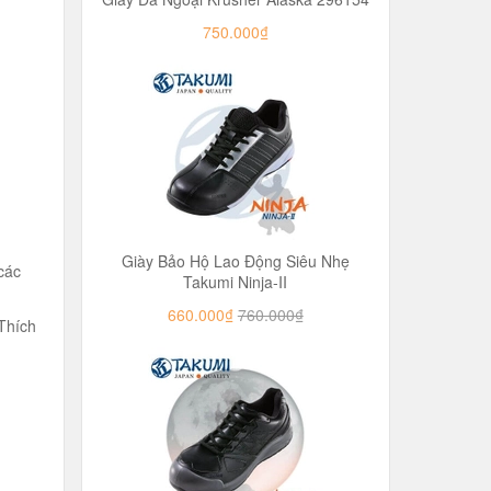
750.000₫
Giày Bảo Hộ Lao Động Siêu Nhẹ
các
Takumi Ninja-II
660.000₫
760.000₫
 Thích