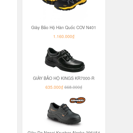
Giày Bảo Hộ Hàn Quốc COV N401
1.160.000₫
GIÀY BẢO HỘ KINGS KR7000-R
635.000₫
668.000₫
Giày Da Ngoại Krusher Alaska 296154