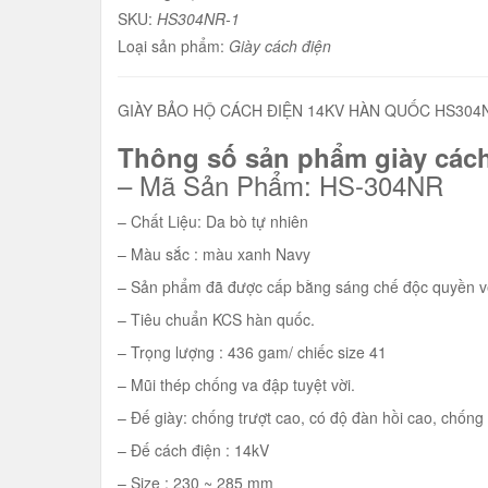
SKU:
HS304NR-1
Loại sản phẩm:
Giày cách điện
GIÀY BẢO HỘ CÁCH ĐIỆN 14KV HÀN QUỐC HS304
Thông số sản phẩm giày các
– Mã Sản Phẩm: HS-304NR
– Chất Liệu: Da bò tự nhiên
– Màu sắc : màu xanh Navy
– Sản phẩm đã được cấp bằng sáng chế độc quyền về
– Tiêu chuẩn KCS hàn quốc.
– Trọng lượng : 436 gam/ chiếc size 41
– Mũi thép chống va đập tuyệt vời.
– Đế giày: chống trượt cao, có độ đàn hồi cao, chống
– Đế cách điện : 14kV
– Size : 230 ~ 285 mm