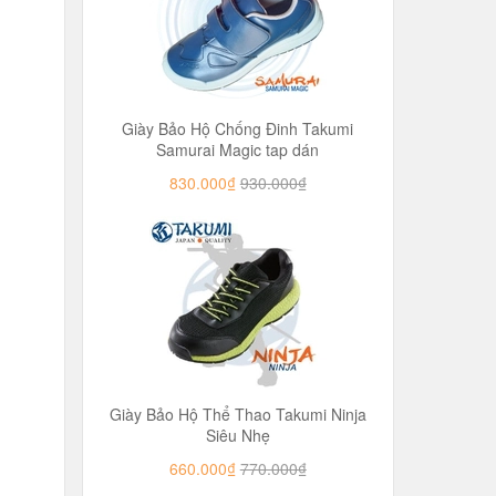
Giày Bảo Hộ Chống Đinh Takumi
Samurai Magic tap dán
830.000₫
930.000₫
Giày Bảo Hộ Thể Thao Takumi Ninja
Siêu Nhẹ
660.000₫
770.000₫