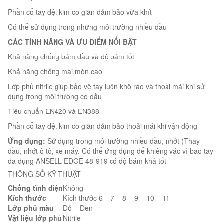
Phần cổ tay dệt kim co giãn đảm bảo vừa khít
Có thể sử dụng trong những môi trường nhiều dầu
CÁC TÍNH NĂNG VÀ ƯU ĐIỂM NỔI BẬT
Khả năng chống bám dầu và độ bám tốt
Khả năng chống mài mòn cao
Lớp phủ nitrile giúp bảo vệ tay luôn khô ráo và thoải mái khi sử
dụng trong môi trường có dầu
Tiêu chuẩn EN420 và EN388
Phần cổ tay dệt kim co giãn đảm bảo thoải mái khi vận động
Ứng dụng:
Sử dụng trong môi trường nhiều dầu, nhớt (Thay
dầu, nhớt ô tô, xe máy. Có thể ứng dụng để khiêng vác vì bao tay
đa dụng ANSELL EDGE 48-919 có độ bám khá tốt.
THÔNG SỐ KỸ THUẬT
Chống tĩnh điện
Không
Kích thước
Kích thước 6 – 7 – 8 – 9 – 10 – 11
Lớp phủ màu
Đỏ – Đen
Vật liệu lớp phủ
Nitrile