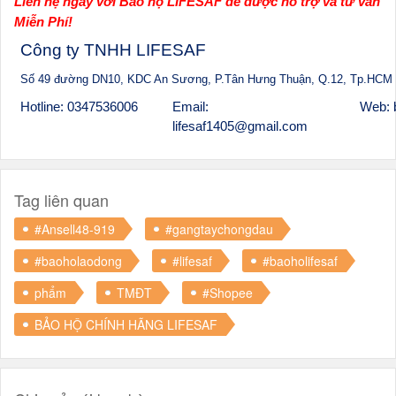
Liên hệ ngay với Bảo hộ LIFESAF để được hỗ trợ và tư vấn
Miễn Phí!
Công ty TNHH LIFESAF
Số 49 đường DN10, KDC An Sương, P.Tân Hưng Thuận, Q.12, Tp.HCM
Hotline: 0347536006
Email:
Web: 
lifesaf1405@gmail.com
Tag liên quan
#Ansell48-919
#gangtaychongdau
#baoholaodong
#lifesaf
#baoholifesaf
phẩm
TMĐT
#Shopee
BẢO HỘ CHÍNH HÃNG LIFESAF