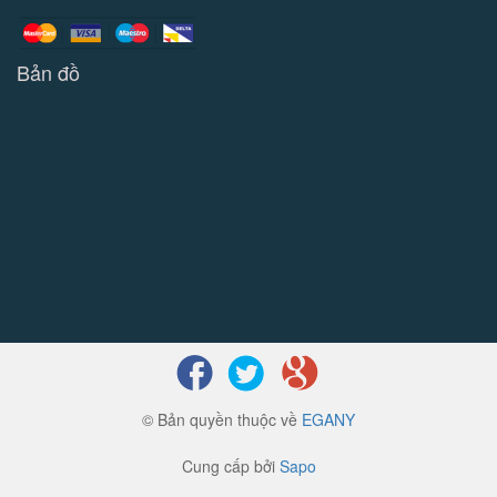
Bản đồ
© Bản quyền thuộc về
EGANY
Cung cấp bởi
Sapo