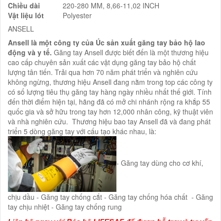
Chiều dài
220-280 MM, 8,66-11,02 INCH
Vật liệu lót
Polyester
ANSELL
Ansell là một công ty của Úc sản xuất găng tay bảo hộ lao
động và y tế.
Găng tay Ansell được biết đến là một thương hiệu
cao cấp chuyên sản xuất các vật dụng găng tay bảo hộ chất
lượng tân tiến. Trải qua hơn 70 năm phát triển và nghiên cứu
không ngừng, thương hiệu Ansell đang nằm trong top các công ty
có số lượng tiêu thụ găng tay hàng ngày nhiều nhất thế giới. Tính
đến thời điểm hiện tại, hãng đã có mở chi nhánh rộng ra khắp 55
quốc gia và sở hữu trong tay hơn 12,000 nhân công, kỹ thuật viên
và nhà nghiên cứu. Thương hiệu bao tay Ansell đã và đang phát
triển 5 dòng găng tay với cấu tạo khác nhau, là:
- Găng tay dùng cho cơ khí,
chịu dầu - Găng tay chống cắt - Găng tay chống hóa chất - Găng
tay chịu nhiệt - Găng tay chống rung