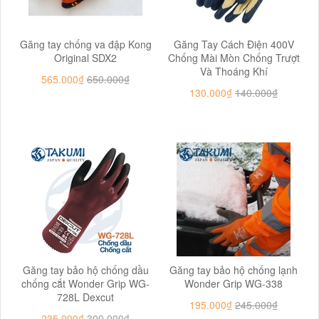
Găng tay chống va đập Kong
Găng Tay Cách Điện 400V
Original SDX2
Chống Mài Mòn Chống Trượt
Và Thoáng Khí
565.000₫
650.000₫
130.000₫
140.000₫
Găng tay bảo hộ chống dầu
Găng tay bảo hộ chống lạnh
chống cắt Wonder Grip WG-
Wonder Grip WG-338
728L Dexcut
195.000₫
245.000₫
235.000₫
300.000₫