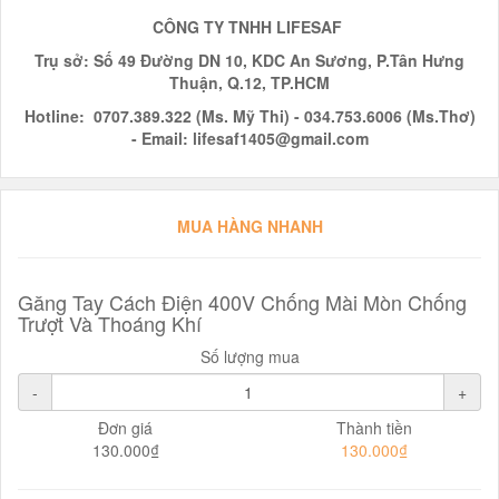
CÔNG TY TNHH LIFESAF
Trụ sở:
Số 49 Đường DN 10, KDC An Sương, P.Tân Hưng
Thuận, Q.12
, TP.HCM
Hotline:
0707.389.322 (Ms. Mỹ Thi) -
034.753.6006 (Ms.Thơ)
-
Email: lifesaf1405@gmail.com
MUA HÀNG NHANH
Găng Tay Cách Điện 400V Chống Mài Mòn Chống
Trượt Và Thoáng Khí
Số lượng mua
-
+
Đơn giá
Thành tiền
130.000₫
130.000₫