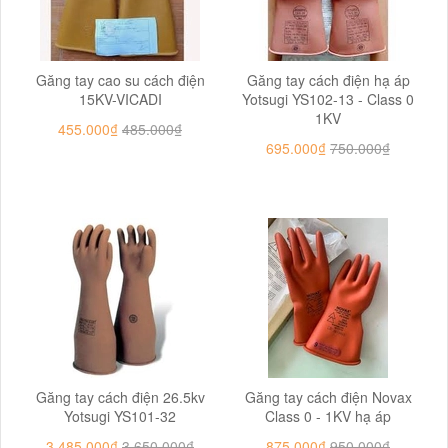
Găng tay cao su cách điện
Găng tay cách điện hạ áp
15KV-VICADI
Yotsugi YS102-13 - Class 0
1KV
455.000₫
485.000₫
695.000₫
750.000₫
Găng tay cách điện 26.5kv
Găng tay cách điện Novax
Yotsugi YS101-32
Class 0 - 1KV hạ áp
3.485.000₫
3.650.000₫
875.000₫
950.000₫