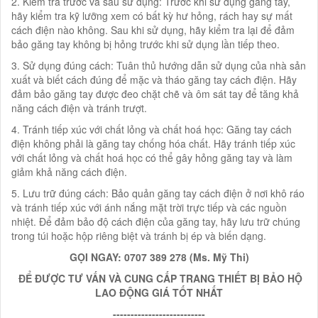
2. Kiểm tra trước và sau sử dụng: Trước khi sử dụng găng tay,
hãy kiểm tra kỹ lưỡng xem có bất kỳ hư hỏng, rách hay sự mất
cách điện nào không. Sau khi sử dụng, hãy kiểm tra lại để đảm
bảo găng tay không bị hỏng trước khi sử dụng lần tiếp theo.
3. Sử dụng đúng cách: Tuân thủ hướng dẫn sử dụng của nhà sản
xuất và biết cách đúng để mặc và tháo găng tay cách điện. Hãy
đảm bảo găng tay được đeo chặt chẽ và ôm sát tay để tăng khả
năng cách điện và tránh trượt.
4. Tránh tiếp xúc với chất lỏng và chất hoá học: Găng tay cách
điện không phải là găng tay chống hóa chất. Hãy tránh tiếp xúc
với chất lỏng và chất hoá học có thể gây hỏng găng tay và làm
giảm khả năng cách điện.
5. Lưu trữ đúng cách: Bảo quản găng tay cách điện ở nơi khô ráo
và tránh tiếp xúc với ánh nắng mặt trời trực tiếp và các nguồn
nhiệt. Để đảm bảo độ cách điện của găng tay, hãy lưu trữ chúng
trong túi hoặc hộp riêng biệt và tránh bị ép và biến dạng.
GỌI NGAY:
0
707 389 278
(Ms.
Mỹ Thi
)
ĐỂ ĐƯỢC TƯ VẤN VÀ CUNG CẤP TRANG THIẾT BỊ BẢO HỘ
LAO ĐỘNG GIÁ TỐT NHẤT
--------------------------