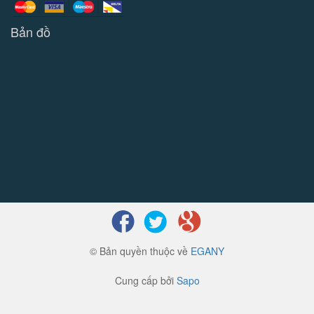
Bản đồ
© Bản quyền thuộc về
EGANY
Cung cấp bởi
Sapo