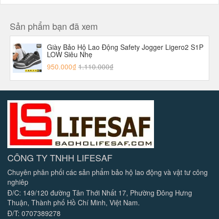
Sản phẩm bạn đã xem
Giày Bảo Hộ Lao Động Safety Jogger Ligero2 S1P
LOW Siêu Nhẹ
950.000₫
1.110.000₫
CÔNG TY TNHH LIFESAF
Chuyên phân phối các sản phẩm bảo hộ lao động và vật tư công
nghiêp
Đ/C: 149/120 đường Tân Thới Nhất 17, Phường Đông Hưng
Thuận, Thành phố Hồ Chí Minh, Việt Nam.
Đ/T: 0707389278