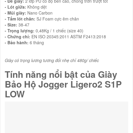
- Đế giày:
2 lớp PU có độ bền cao, chống trơn trượt tốt
- Lót giữa:
Không dệt
- Mũi giày:
Nano Carbon
- Tấm lót chân:
SJ Foam cực êm chân
- Size:
38-47
- Trọng lượng:
0,48Kg / 1 chiếc (size 40)
- Chứng chỉ:
EN ISO 20345:2011 ASTM F2413:2018
- Bảo hành:
6 tháng
Giày có trọng lương tương đối nhẹ chỉ 480g/ chiếc
Tính năng nổi bật của Giày
Bảo Hộ Jogger Ligero2 S1P
LOW