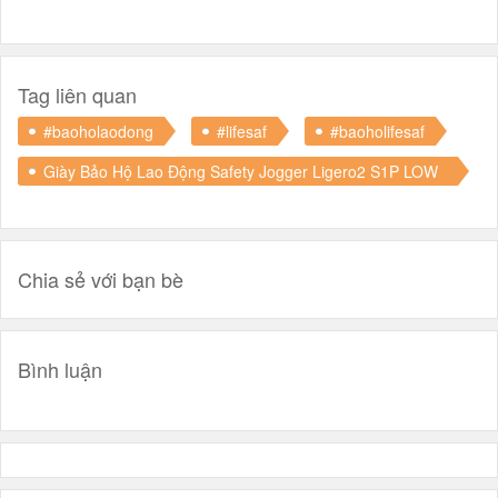
Tag liên quan
#baoholaodong
#lifesaf
#baoholifesaf
Giày Bảo Hộ Lao Động Safety Jogger Ligero2 S1P LOW
Siêu Nhẹ
Chia sẻ với bạn bè
Bình luận