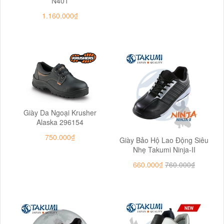
N401
1.160.000₫
Giày Da Ngoại Krusher
Alaska 296154
750.000₫
Giày Bảo Hộ Lao Động Siêu
Nhẹ Takumi Ninja-II
660.000₫
760.000₫