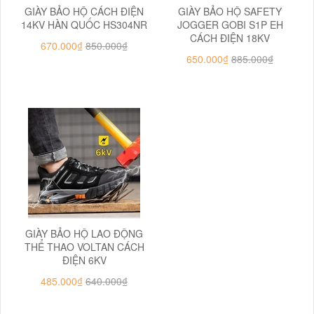
GIÀY BẢO HỘ CÁCH ĐIỆN
GIÀY BẢO HỘ SAFETY
14KV HÀN QUỐC HS304NR
JOGGER GOBI S1P EH
CÁCH ĐIỆN 18KV
670.000₫
850.000₫
650.000₫
885.000₫
GIÀY BẢO HỘ LAO ĐỘNG
THỂ THAO VOLTAN CÁCH
ĐIỆN 6KV
485.000₫
640.000₫