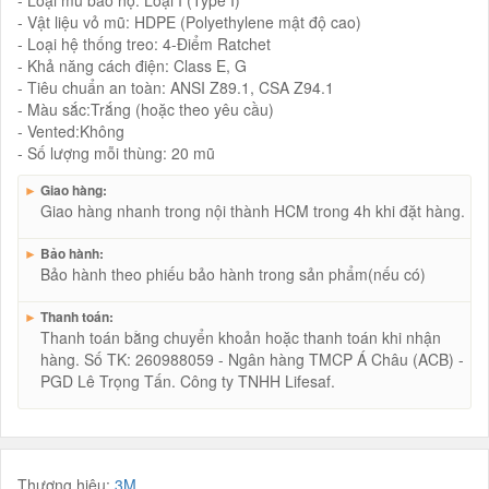
- Loại mũ bảo hộ: Loại I (Type I)
- Vật liệu vỏ mũ: HDPE (Polyethylene mật độ cao)
- Loại hệ thống treo: 4-Điểm Ratchet
- Khả năng cách điện: Class E, G
- Tiêu chuẩn an toàn: ANSI Z89.1, CSA Z94.1
- Màu sắc:Trắng (hoặc theo yêu cầu)
- Vented:Không
- Số lượng mỗi thùng: 20 mũ
►
Giao hàng:
Giao hàng nhanh trong nội thành HCM trong 4h khi đặt hàng.
►
Bảo hành:
Bảo hành theo phiếu bảo hành trong sản phẩm(nếu có)
►
Thanh toán:
Thanh toán bằng chuyển khoản hoặc thanh toán khi nhận
hàng. Số TK: 260988059 - Ngân hàng TMCP Á Châu (ACB) -
PGD Lê Trọng Tấn. Công ty TNHH Lifesaf.
Thương hiệu:
3M