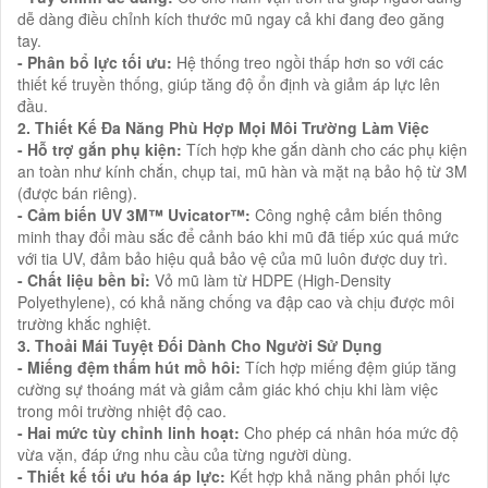
dễ dàng điều chỉnh kích thước mũ ngay cả khi đang đeo găng
tay.
- Phân bổ lực tối ưu:
Hệ thống treo ngồi thấp hơn so với các
thiết kế truyền thống, giúp tăng độ ổn định và giảm áp lực lên
đầu.
2. Thiết Kế Đa Năng Phù Hợp Mọi Môi Trường Làm Việc
- Hỗ trợ gắn phụ kiện:
Tích hợp khe gắn dành cho các phụ kiện
an toàn như kính chắn, chụp tai, mũ hàn và mặt nạ bảo hộ từ 3M
(được bán riêng).
- Cảm biến UV 3M™ Uvicator™:
Công nghệ cảm biến thông
minh thay đổi màu sắc để cảnh báo khi mũ đã tiếp xúc quá mức
với tia UV, đảm bảo hiệu quả bảo vệ của mũ luôn được duy trì.
- Chất liệu bền bỉ:
Vỏ mũ làm từ HDPE (High-Density
Polyethylene), có khả năng chống va đập cao và chịu được môi
trường khắc nghiệt.
3. Thoải Mái Tuyệt Đối Dành Cho Người Sử Dụng
- Miếng đệm thấm hút mồ hôi:
Tích hợp miếng đệm giúp tăng
cường sự thoáng mát và giảm cảm giác khó chịu khi làm việc
trong môi trường nhiệt độ cao.
- Hai mức tùy chỉnh linh hoạt:
Cho phép cá nhân hóa mức độ
vừa vặn, đáp ứng nhu cầu của từng người dùng.
- Thiết kế tối ưu hóa áp lực:
Kết hợp khả năng phân phối lực