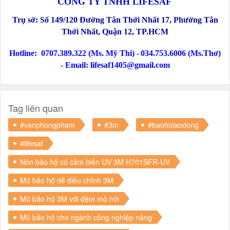
CÔNG TY TNHH LIFESAF
Trụ sở:
Số
149/120 Đường Tân Thới Nhất 17, Phường Tân
Thới Nhất, Quận 12
, TP.HCM
Hotline:
0707.389.322 (Ms. Mỹ Thi) -
034.753.6006 (Ms.Thơ)
-
Email: lifesaf1405@gmail.com
Tag liên quan
#vanphongpham
#3m
#baoholaodong
#lifesaf
Nón bảo hộ có cảm biến UV 3M H701SFR-UV
Mũ bảo hộ dễ điều chỉnh 3M
Mũ bảo hộ 3M với đệm mồ hôi
Mũ bảo hộ cho ngành công nghiệp nặng