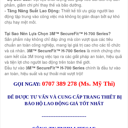
phẩm, giảm chi phí thay thế và bảo dưỡng.
- Tăng Năng Suất Lao Động:
Thiết kế tối ưu giúp người lao
động tập trung vào công việc mà không bị gián đoạn bởi sự khó
chịu hay mệt mỏi.
Tại Sao Nên Lựa Chọn 3M™ SecureFit™ H-700 Series?
Sản phẩm này không chỉ đáp ứng mà còn vượt qua các tiêu
chuẩn an toàn công nghiệp, mang lại giá trị cao cho các tổ chức
và cá nhân.
3M™ SecureFit™ H-700 Series
là minh chứng cho
cam kết của 3M trong việc tạo ra các giải pháp an toàn, hiệu quả
và tiện lợi cho người lao động trên toàn thế giới.
Đầu tư vào
3M™ SecureFit™ H-700 Series
chính là đầu tư vào
an toàn, hiệu suất và sự thoải mái vượt trội!
0
707 389 278
(Ms.
Mỹ Thi
)
GỌI NGAY:
ĐỂ ĐƯỢC TƯ VẤN VÀ CUNG CẤP TRANG THIẾT BỊ
BẢO HỘ LAO ĐỘNG GIÁ TỐT NHẤT
--------------------------