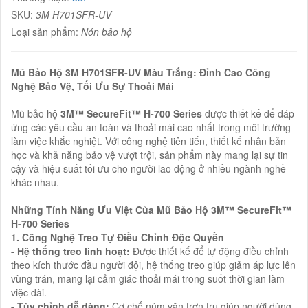
SKU:
3M H701SFR-UV
Loại sản phẩm:
Nón bảo hộ
Mũ Bảo Hộ 3M H701SFR-UV Màu Trắng: Đỉnh Cao Công
Nghệ Bảo Vệ, Tối Ưu Sự Thoải Mái
Mũ bảo hộ
3M™ SecureFit™ H-700 Series
được thiết kế để đáp
ứng các yêu cầu an toàn và thoải mái cao nhất trong môi trường
làm việc khắc nghiệt. Với công nghệ tiên tiến, thiết kế nhân bản
học và khả năng bảo vệ vượt trội, sản phẩm này mang lại sự tin
cậy và hiệu suất tối ưu cho người lao động ở nhiều ngành nghề
khác nhau.
Những Tính Năng Ưu Việt Của Mũ Bảo Hộ 3M™ SecureFit™
H-700 Series
1. Công Nghệ Treo Tự Điều Chỉnh Độc Quyền
- Hệ thống treo linh hoạt:
Được thiết kế để tự động điều chỉnh
theo kích thước đầu người đội, hệ thống treo giúp giảm áp lực lên
vùng trán, mang lại cảm giác thoải mái trong suốt thời gian làm
việc dài.
- Tùy chỉnh dễ dàng:
Cơ chế núm vặn trơn tru giúp người dùng