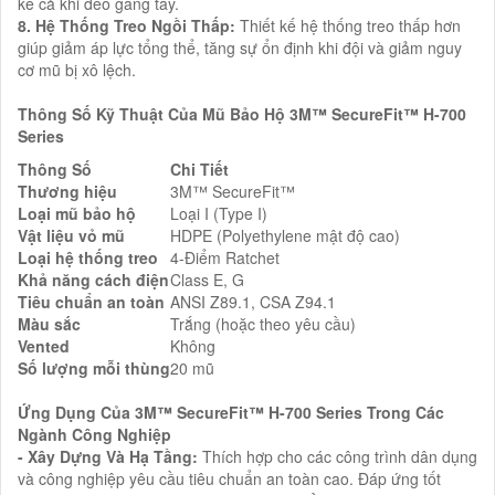
kể cả khi đeo găng tay.
8. Hệ Thống Treo Ngồi Thấp:
Thiết kế hệ thống treo thấp hơn
giúp giảm áp lực tổng thể, tăng sự ổn định khi đội và giảm nguy
cơ mũ bị xô lệch.
Thông Số Kỹ Thuật Của Mũ Bảo Hộ 3M™ SecureFit™ H-700
Series
Thông Số
Chi Tiết
Thương hiệu
3M™ SecureFit™
Loại mũ bảo hộ
Loại I (Type I)
Vật liệu vỏ mũ
HDPE (Polyethylene mật độ cao)
Loại hệ thống treo
4-Điểm Ratchet
Khả năng cách điện
Class E, G
Tiêu chuẩn an toàn
ANSI Z89.1, CSA Z94.1
Màu sắc
Trắng (hoặc theo yêu cầu)
Vented
Không
Số lượng mỗi thùng
20 mũ
Ứng Dụng Của 3M™ SecureFit™ H-700 Series Trong Các
Ngành Công Nghiệp
- Xây Dựng Và Hạ Tầng:
Thích hợp cho các công trình dân dụng
và công nghiệp yêu cầu tiêu chuẩn an toàn cao. Đáp ứng tốt