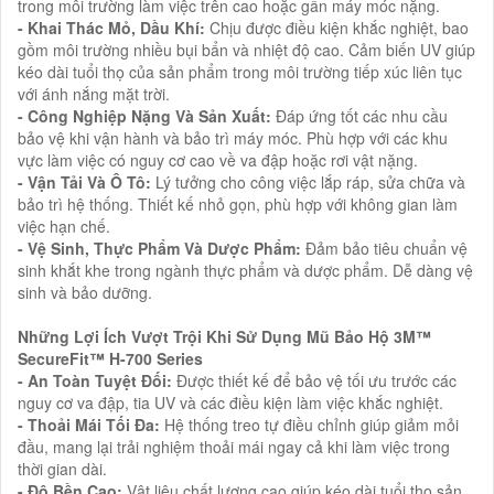
trong môi trường làm việc trên cao hoặc gần máy móc nặng.
- Khai Thác Mỏ, Dầu Khí:
Chịu được điều kiện khắc nghiệt, bao
gồm môi trường nhiều bụi bẩn và nhiệt độ cao. Cảm biến UV giúp
kéo dài tuổi thọ của sản phẩm trong môi trường tiếp xúc liên tục
với ánh nắng mặt trời.
- Công Nghiệp Nặng Và Sản Xuất:
Đáp ứng tốt các nhu cầu
bảo vệ khi vận hành và bảo trì máy móc. Phù hợp với các khu
vực làm việc có nguy cơ cao về va đập hoặc rơi vật nặng.
- Vận Tải Và Ô Tô:
Lý tưởng cho công việc lắp ráp, sửa chữa và
bảo trì hệ thống. Thiết kế nhỏ gọn, phù hợp với không gian làm
việc hạn chế.
- Vệ Sinh, Thực Phẩm Và Dược Phẩm:
Đảm bảo tiêu chuẩn vệ
sinh khắt khe trong ngành thực phẩm và dược phẩm. Dễ dàng vệ
sinh và bảo dưỡng.
Những Lợi Ích Vượt Trội Khi Sử Dụng Mũ Bảo Hộ 3M™
SecureFit™ H-700 Series
- An Toàn Tuyệt Đối:
Được thiết kế để bảo vệ tối ưu trước các
nguy cơ va đập, tia UV và các điều kiện làm việc khắc nghiệt.
- Thoải Mái Tối Đa:
Hệ thống treo tự điều chỉnh giúp giảm mỏi
đầu, mang lại trải nghiệm thoải mái ngay cả khi làm việc trong
thời gian dài.
- Độ Bền Cao:
Vật liệu chất lượng cao giúp kéo dài tuổi thọ sản