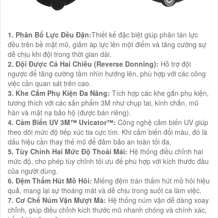
1. Phân Bố Lực Đều Đặn:
Thiết kế đặc biệt giúp phân tán lực
đều trên bề mặt mũ, giảm áp lực lên một điểm và tăng cường sự
dễ chịu khi đội trong thời gian dài.
2. Đội Được Cả Hai Chiều (Reverse Donning):
Hỗ trợ đội
ngược để tăng cường tầm nhìn hướng lên, phù hợp với các công
việc cần quan sát trên cao.
3. Khe Cắm Phụ Kiện Đa Năng:
Tích hợp các khe gắn phụ kiện,
tương thích với các sản phẩm 3M như chụp tai, kính chắn, mũ
hàn và mặt nạ bảo hộ (được bán riêng).
4. Cảm Biến UV 3M™ Uvicator™:
Công nghệ cảm biến UV giúp
theo dõi mức độ tiếp xúc tia cực tím. Khi cảm biến đổi màu, đó là
dấu hiệu cần thay thế mũ để đảm bảo an toàn tối đa.
5. Tùy Chỉnh Hai Mức Độ Thoải Mái:
Hệ thống điều chỉnh hai
mức độ, cho phép tùy chỉnh tối ưu để phù hợp với kích thước đầu
của người dùng.
6. Đệm Thấm Hút Mồ Hôi:
Miếng đệm trán thấm hút mồ hôi hiệu
quả, mang lại sự thoáng mát và dễ chịu trong suốt ca làm việc.
7. Cơ Chế Núm Vặn Mượt Mà:
Hệ thống núm vặn dễ dàng xoay
chỉnh, giúp điều chỉnh kích thước mũ nhanh chóng và chính xác,