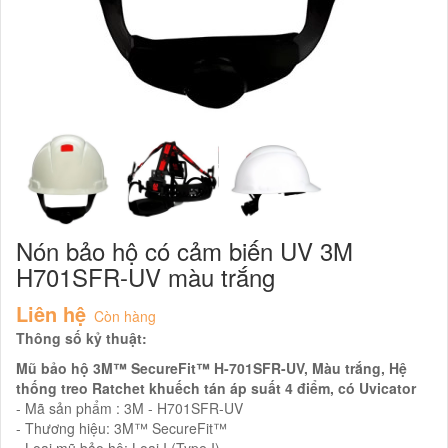
Nón bảo hộ có cảm biến UV 3M
H701SFR-UV màu trắng
Liên hệ
Còn hàng
Thông số kỷ thuật:
Mũ bảo hộ 3M™ SecureFit™ H-701SFR-UV, Màu trắng, Hệ
thống treo Ratchet khuếch tán áp suất 4 điểm, có Uvicator
- Mã sản phẩm : 3M - H701SFR-UV
- Thương hiệu: 3M™ SecureFit™