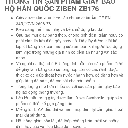
THÔNG TIN SẢN PHẨM GIẦY BẢO
HỘ HÀN QUỐC ZIBEN ZB176
Giày được sản xuất theo tiêu chuẩn châu Âu, CE EN
345,TCVN 2606-78.
Kiểu dáng thể thao, nhẹ và bền, sử dụng lâu dài
Cấu tạo mũi giày bằng thép, chống tĩnh điện, giảm nguy cơ
phát sinh tia lửa điện gây cháy nổ. Đế giày được thiết kế
lớp lót bằng inox cán mỏng cực an toàn khi người lao động
làm việc trong những địa hình có tiềm ẩn những vật sắc
nhọn.
Vỏ ngoài da thật phủ PU tăng tính bền của sản phẩm. Dưới
đế giày làm bằng cao su tổng hợp còn có các rãnh được
thiết kế để giúp thoát hơn nước nhanh hơn, dễ dàng hơn và
giúp tăng độ bám, độ ma sát cho sản phẩm.
Trọng lượng nhẹ hơn nhiều so với các sản phẩm giày bảo
hộ lao động thông thường.
Lớp lót mặt trong giày được làm từ sợi Cambrelle, giúp sản
phẩm có thiết kế gọn gàng hơn.
Miếng lót E.V.A dẻo dai và mềm mại đem lại cảm giác thoải
mái khi sử dụng.
Hệ thống giảm sốc tốt, đế thép chống trơn trượt và chống
đinh hay các vật liệu khác đâm xuyên..