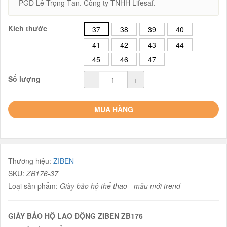
PGD Lê Trọng Tấn. Công ty TNHH Lifesaf.
Kích thước
37
38
39
40
41
42
43
44
45
46
47
Số lượng
-
+
MUA HÀNG
Thương hiệu:
ZIBEN
SKU:
ZB176-37
Loại sản phẩm:
Giày bảo hộ thể thao - mẫu mới trend
GIÀY BẢO HỘ LAO ĐỘNG ZIBEN ZB176