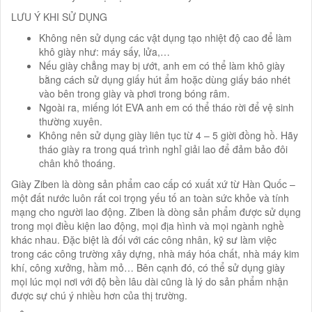
LƯU Ý KHI SỬ DỤNG
Không nên sử dụng các vật dụng tạo nhiệt độ cao để làm
khô giày như: máy sấy, lửa,…
Nếu giày chẳng may bị ướt, anh em có thể làm khô giày
bằng cách sử dụng giấy hút ẩm hoặc dùng giấy báo nhét
vào bên trong giày và phơi trong bóng râm.
Ngoài ra, miếng lót EVA anh em có thể tháo rời để vệ sinh
thường xuyên.
Không nên sử dụng giày liên tục từ 4 – 5 giời đồng hồ. Hãy
tháo giày ra trong quá trình nghỉ giải lao để đảm bảo đôi
chân khô thoáng.
Giày Ziben là dòng sản phẩm cao cấp có xuất xứ từ Hàn Quốc –
một đất nước luôn rất coi trọng yếu tố an toàn sức khỏe và tính
mạng cho người lao động. Ziben là dòng sản phẩm được sử dụng
trong mọi điều kiện lao động, mọi địa hình và mọi ngành nghề
khác nhau. Đặc biệt là đối với các công nhân, kỹ sư làm việc
trong các công trường xây dựng, nhà máy hóa chất, nhà máy kim
khí, công xưởng, hầm mỏ… Bên cạnh đó, có thể sử dụng giày
mọi lúc mọi nơi với độ bền lâu dài cũng là lý do sản phẩm nhận
được sự chú ý nhiều hơn của thị trường.