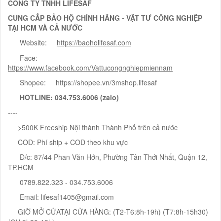
CÔNG TY TNHH LIFESAF
CUNG CẤP BẢO HỘ CHÍNH HÃNG - VẬT TƯ CÔNG NGHIỆP
TẠI HCM VÀ CẢ NƯỚC
Website:
https://baoholifesaf.com
Face:
https://www.facebook.com/Vattucongnghiepmiennam
Shopee: https://shopee.vn/3mshop.lifesaf
HOTLINE
: 034.753.6006 (zalo)
----
>500K Freeship Nội thành Thành Phố trên cả nước
COD: Phí ship + COD theo khu vực
Đ/c: 87/44 Phan Văn Hớn, Phường Tân Thới Nhất, Quận 12,
TP.HCM
0789.822.323 - 034.753.6006
Email: lifesaf1405@gmail.com
GIỜ MỞ CỬATẠI CỬA HÀNG: (T2-T6:8h-19h) (T7:8h-15h30)