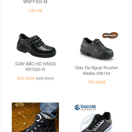
WNFF300-M
Liên hệ
GIÀY BẢO HỘ KINGS
Giày Da Ngoại Krusher
KR7000-R
Alaska 296154
635.000₫
668.000₫
750.000₫