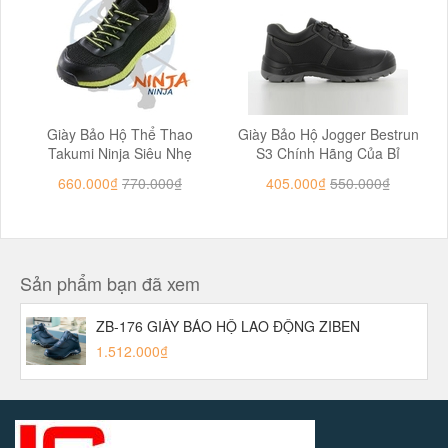
Giày Bảo Hộ Thể Thao
Giày Bảo Hộ Jogger Bestrun
Takumi Ninja Siêu Nhẹ
S3 Chính Hãng Của Bỉ
660.000₫
770.000₫
405.000₫
550.000₫
Sản phẩm bạn đã xem
ZB-176 GIÀY BẢO HỘ LAO ĐỘNG ZIBEN
1.512.000₫