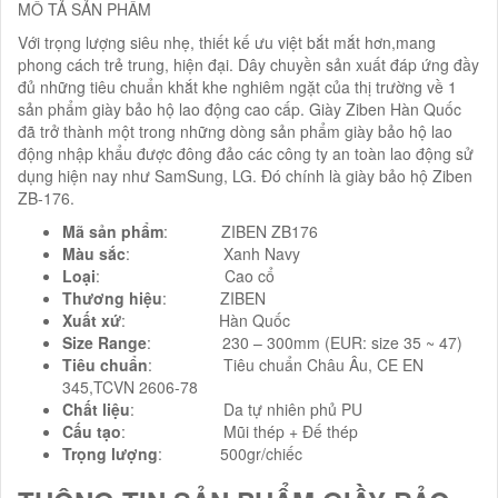
MÔ TẢ SẢN PHẨM
Với trọng lượng siêu nhẹ, thiết kế ưu việt bắt mắt hơn,mang
phong cách trẻ trung, hiện đại. Dây chuyền sản xuất đáp ứng đầy
đủ những tiêu chuẩn khắt khe nghiêm ngặt của thị trường về 1
sản phẩm giày bảo hộ lao động cao cấp. Giày Ziben Hàn Quốc
đã trở thành một trong những dòng sản phẩm giày bảo hộ lao
động nhập khẩu được đông đảo các công ty an toàn lao động sử
dụng hiện nay như SamSung, LG. Đó chính là giày bảo hộ Ziben
ZB-176.
Mã sản phẩm
: ZIBEN ZB176
Màu sắc
: Xanh Navy
Loại
: Cao cổ
Thương hiệu
: ZIBEN
Xuất xứ
: Hàn Quốc
Size Range
: 230 – 300mm (EUR: size 35 ~ 47)
Tiêu chuẩn
: Tiêu chuẩn Châu Âu, CE EN
345,TCVN 2606-78
Chất liệu
: Da tự nhiên phủ PU
Cấu tạo
: Mũi thép + Đế thép
Trọng lượng
: 500gr/chiếc