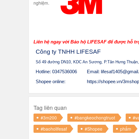
nghiệm.
Liên hệ ngay với Bảo hộ LIFESAF để được hỗ trợ
Công ty TNHH LIFESAF
Số 49 đường DN10, KDC An Sương, P.Tân Hưng Thuận,
Hotline: 0347536006
Email: lifesaf1405@gmai
Shopee online:
https://shopee.vn/3mshop.
Tag liên quan
#3m200
#bangkeochongtruot
#v
#baoholifesaf
#Shopee
phẩm