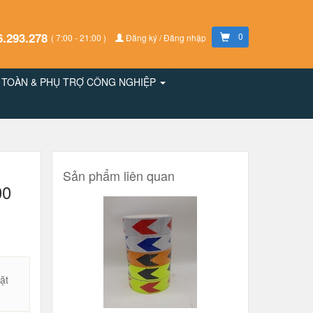
6.293.278
0
( 7:00 - 21:00 )
Đăng ký / Đăng nhập
N TOÀN & PHỤ TRỢ CÔNG NGHIỆP
Sản phẩm liên quan
00
ặt