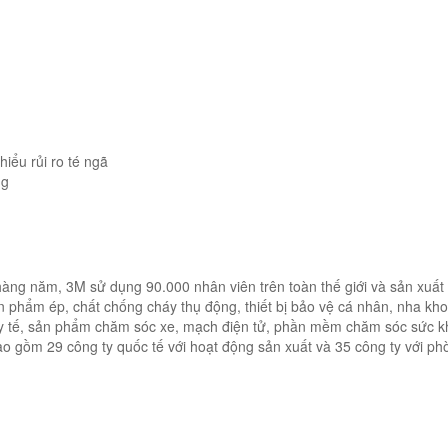
iểu rủi ro té ngã
ng
 hàng năm, 3M sử dụng 90.000 nhân viên trên toàn thế giới và sản xuất
n phẩm ép, chất chống cháy thụ động, thiết bị bảo vệ cá nhân, nha kh
m y tế, sản phẩm chăm sóc xe, mạch điện tử, phần mềm chăm sóc sức k
o gồm 29 công ty quốc tế với hoạt động sản xuất và 35 công ty với phò