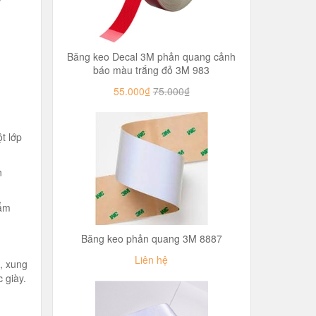
Băng keo Decal 3M phản quang cảnh
báo màu trắng đỏ 3M 983
55.000₫
75.000₫
t lớp
n
hẩm
Băng keo phản quang 3M 8887
Liên hệ
, xung
 giày.