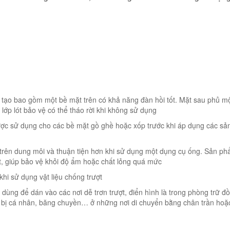
ạo bao gồm một bề mặt trên có khả năng đàn hồi tốt. Mặt sau phủ mộ
lớp lót bảo vệ có thể tháo rời khi không sử dụng
được sử dụng cho các bề mặt gồ ghề hoặc xốp trước khi áp dụng các sả
 trên dung môi và thuận tiện hơn khi sử dụng một dụng cụ ống. Sản p
ợt, giúp bảo vệ khỏi độ ẩm hoặc chất lỏng quá mức
khi sử dụng vật liệu chống trượt
ng để dán vào các nơi dễ trơn trượt, điển hình là trong phòng trữ đồ
ết bị cá nhân, băng chuyền… ở những nơi di chuyển bằng chân trần hoặc