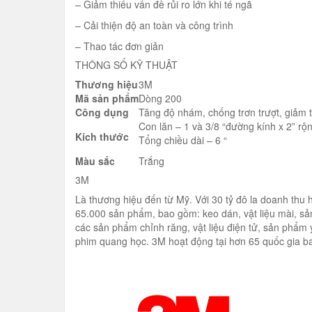
– Giảm thiểu vấn đề rủi ro lớn khi té ngã
– Cải thiện độ an toàn và công trình
– Thao tác đơn giản
THÔNG SỐ KỸ THUẬT
Thương hiệu
3M
Mã sản phẩm
Dòng 200
Công dụng
Tăng độ nhám, chống trơn trượt, giảm th
Con lăn – 1 và 3/8 “đường kính x 2” rộ
Kích thước
Tổng chiều dài – 6 “
Màu sắc
Trắng
3M
Là thương hiệu đến từ Mỹ. Với 30 tỷ đô la doanh thu
65.000 sản phẩm, bao gồm: keo dán, vật liệu mài, sả
các sản phẩm chỉnh răng, vật liệu điện tử, sản phẩ
phim quang học. 3M hoạt động tại hơn 65 quốc gia ba