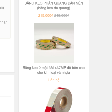
BĂNG KEO PHẢN QUANG DÁN NỀN
có)
(băng keo dạ quang)
215.000₫
245.000₫
 nhận
u
Băng keo 2 mặt 3M 467MP độ bền cao
cho kim loại và nhựa
Liên hệ
g