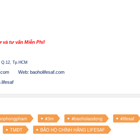
 và tư vấn Miễn Phí!
 Q.12, Tp.HCM
l.com
Web: baoholifesaf.com
lifesaf
anphongpham
#3m
#baoholaodong
#lifesaf
TMĐT
BẢO HỘ CHÍNH HÃNG LIFESAF