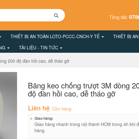
070
Tổng đài:
THIẾT BỊ AN TOÀN LOTO-PCCC-CNCH-Y TẾ
THIẾT BỊ A
ÔNG
TÀI LIỆU - TIN TỨC
ng 200 độ đàn hồi cao, dễ tháo gỡ
Băng keo chống trượt 3M dòng 2
độ đàn hồi cao, dễ tháo gỡ
Liên hệ
Còn hàng
►
Giao hàng:
Giao hàng nhanh trong nội thành HCM trong 4h khi đ
hàng.