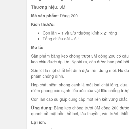
Thương hiệu:
3M
Mã sản phẩm:
Dòng 200
Kích thước:
Con lăn – 1 và 3/8 “đường kính x 2” rộng
Tổng chiều dài – 6 “
Mô tả:
Sản phẩm băng keo chống trượt 3M dòng 200 có cấu t
keo chịu được áp lực. Ngoài ra, còn được bao phủ bởi 
Sơn lót là một chất kết dính dựa trên dung môi. Nó 
phẩm chống dính.
Hợp chất niêm phong cạnh là một loại chất lỏng, dựa
niêm phong các cạnh tiếp xúc của vật liệu chống trư
Con lăn cao su giúp cung cấp một liên kết vững chắc 
Ứng dụng:
Băng keo chống trượt 3M dòng 200 được dù
quanh bề mặt bồn, hồ bơi, tàu thuyền, ván trượt, thi
Lợi ích: