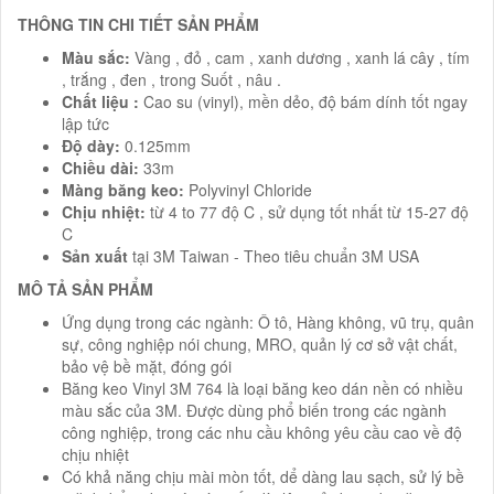
THÔNG TIN CHI TIẾT SẢN PHẨM
Màu sắc:
Vàng , đỏ , cam , xanh dương , xanh lá cây , tím
, trắng , đen , trong Suốt , nâu .
Chất liệu :
Cao su (vinyl), mền dẻo, độ bám dính tốt ngay
lập tức
Độ dày:
0.125mm
Chiều dài:
33m
Màng băng keo:
Polyvinyl Chloride
Chịu nhiệt:
từ 4 to 77 độ C , sử dụng tốt nhất từ 15-27 độ
C
Sản xuất
tại 3M Taiwan - Theo tiêu chuẩn 3M USA
MÔ TẢ SẢN PHẨM
Ứng dụng trong các ngành: Ô tô, Hàng không, vũ trụ, quân
sự, công nghiệp nói chung, MRO, quản lý cơ sở vật chất,
bảo vệ bề mặt, đóng gói
Băng keo Vinyl 3M 764 là loại băng keo dán nền có nhiều
màu sắc của 3M. Được dùng phổ biến trong các ngành
công nghiệp, trong các nhu cầu không yêu cầu cao về độ
chịu nhiệt
Có khả năng chịu mài mòn tốt, dể dàng lau sạch, sử lý bề