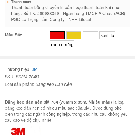
►
Thanh toán:
Thanh toán bằng chuyển khoản hoặc thanh toán khi nhận
hàng. Số TK: 260988059 - Ngân hàng TMCP Á Châu (ACB) -
PGD Lê Trọng Tấn. Công ty TNHH Lifesaf.
Màu Sắc
đỏ
vàng
trắng
xanh lá
xanh dương
Thương hiệu:
3M
SKU:
BK3M-764D
Loại sản phẩm:
Băng Keo Dán Nền
Băng keo dán nền 3M 764 (70mm x 33m, Nhiều màu)
là loại
băng keo dán nền có nhiều màu sắc của 3M. Được dùng phổ
biến trong các ngành công nghiệp, trong các nhu cầu không yêu
cầu cao về độ chịu nhiệt