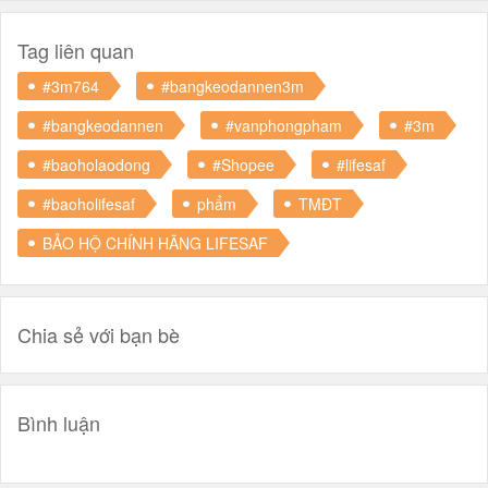
Tag liên quan
#3m764
#bangkeodannen3m
#bangkeodannen
#vanphongpham
#3m
#baoholaodong
#Shopee
#lifesaf
#baoholifesaf
phẩm
TMĐT
BẢO HỘ CHÍNH HÃNG LIFESAF
Chia sẻ với bạn bè
Bình luận