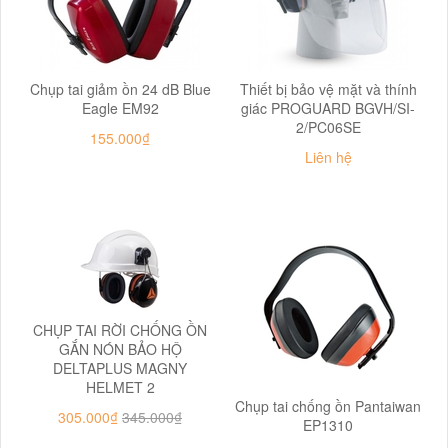
Chụp tai giảm ồn 24 dB Blue
Thiết bị bảo vệ mặt và thính
Eagle EM92
giác PROGUARD BGVH/SI-
2/PC06SE
155.000₫
Liên hệ
CHỤP TAI RỜI CHỐNG ỒN
GẮN NÓN BẢO HỘ
DELTAPLUS MAGNY
HELMET 2
Chụp tai chống ồn Pantaiwan
305.000₫
345.000₫
EP1310