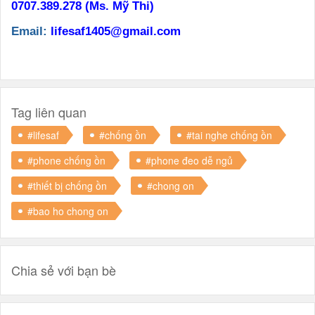
0707.389.278 (Ms. Mỹ Thi)
Email:
lifesaf1405@gmail.com
Tag liên quan
#lifesaf
#chống ồn
#tai nghe chống ồn
#phone chống ồn
#phone đeo dễ ngủ
#thiết bị chống ồn
#chong on
#bao ho chong on
Chia sẻ với bạn bè