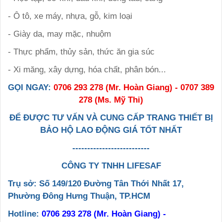
- Ô tô, xe máy, nhựa, gỗ, kim loại
- Giày da, may mặc, nhuộm
- Thực phẩm, thủy sản, thức ăn gia súc
- Xi măng, xây dựng, hóa chất, phân bón...
GỌI NGAY:
0706 293 278 (Mr. Hoàn Giang) - 0707 389
278 (Ms. Mỹ Thi)
ĐỂ ĐƯỢC TƯ VẤN VÀ CUNG CẤP TRANG THIẾT BỊ
BẢO HỘ LAO ĐỘNG GIÁ TỐT NHẤT
--------------------------
CÔNG TY TNHH LIFESAF
Trụ sở: Số 149/120 Đường Tân Thới Nhất 17,
Phường Đông Hưng Thuận, TP.HCM
Hotline:
0706 293 278 (Mr. Hoàn Giang) -