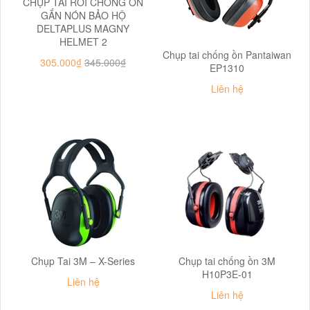
CHỤP TAI RỜI CHỐNG ỒN
GẮN NÓN BẢO HỘ
DELTAPLUS MAGNY
HELMET 2
Chụp tai chống ồn Pantaiwan
305.000₫
345.000₫
EP1310
Liên hệ
Chụp Tai 3M – X-Series
Chụp tai chống ồn 3M
H10P3E-01
Liên hệ
Liên hệ