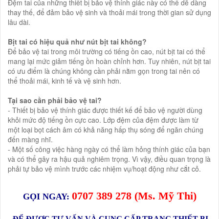
Đệm tai của những thiết bị bảo vệ thính giác này có thể dễ dàng
thay thế, để đảm bảo vệ sinh và thoải mái trong thời gian sử dụng
lâu dài.
Bịt tai có hiệu quả như nút bịt tai không?
Để bảo vệ tai trong môi trường có tiếng ồn cao, nút bịt tai có thể
mang lại mức giảm tiếng ồn hoàn chỉnh hơn. Tuy nhiên, nút bịt tai
có ưu điểm là chúng không cần phải nằm gọn trong tai nên có
thể thoải mái, kinh tế và vệ sinh hơn.
Tại sao cần phải bảo vệ tai?
- Thiết bị bảo vệ thính giác được thiết kế để bảo vệ người dùng
khỏi mức độ tiếng ồn cực cao. Lớp đệm của đệm được làm từ
một loại bọt cách âm có khả năng hấp thụ sóng để ngăn chúng
đến màng nhĩ.
- Một số công việc hàng ngày có thể làm hỏng thính giác của bạn
và có thể gây ra hậu quả nghiêm trọng. Vì vậy, điều quan trọng là
phải tự bảo vệ mình trước các nhiệm vụ/hoạt động như cắt cỏ.
0
707 389 278
(Ms.
Mỹ Thi
)
GỌI NGAY:
ĐỂ ĐƯỢC TƯ VẤN VÀ CUNG CẤP TRANG THIẾT BỊ