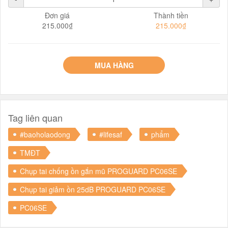
Đơn giá
Thành tiền
215.000₫
215.000₫
MUA HÀNG
Tag liên quan
#baoholaodong
#lifesaf
phẩm
TMĐT
Chụp tai chống ồn gắn mũ PROGUARD PC06SE
Chụp tai giảm ồn 25dB PROGUARD PC06SE
PC06SE