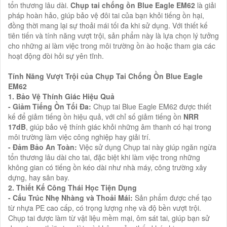
tổn thương lâu dài.
Chụp tai chống ồn Blue Eagle EM62
là giải
pháp hoàn hảo, giúp bảo vệ đôi tai của bạn khỏi tiếng ồn hại,
đồng thời mang lại sự thoải mái tối đa khi sử dụng. Với thiết kế
tiên tiến và tính năng vượt trội, sản phẩm này là lựa chọn lý tưởng
cho những ai làm việc trong môi trường ồn ào hoặc tham gia các
hoạt động đòi hỏi sự yên tĩnh.
Tính Năng Vượt Trội của Chụp Tai Chống Ồn Blue Eagle
EM62
1. Bảo Vệ Thính Giác Hiệu Quả
- Giảm Tiếng Ồn Tối Đa:
Chụp tai Blue Eagle EM62 được thiết
kế để giảm tiếng ồn hiệu quả, với chỉ số giảm tiếng ồn
NRR
17dB
, giúp bảo vệ thính giác khỏi những âm thanh có hại trong
môi trường làm việc công nghiệp hay giải trí.
- Đảm Bảo An Toàn:
Việc sử dụng Chụp tai này giúp ngăn ngừa
tổn thương lâu dài cho tai, đặc biệt khi làm việc trong những
không gian có tiếng ồn kéo dài như nhà máy, công trường xây
dựng, hay sân bay.
2. Thiết Kế Công Thái Học Tiện Dụng
- Cấu Trúc Nhẹ Nhàng và Thoải Mái:
Sản phẩm được chế tạo
từ nhựa PE cao cấp, có trọng lượng nhẹ và độ bền vượt trội.
Chụp tai được làm từ vật liệu mềm mại, ôm sát tai, giúp bạn sử