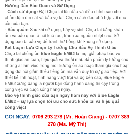
Hướng Dẫn Bảo Quản và Sử Dụng
- Cách sử dụng:
Đặt Chụp tai lên đầu và điều chỉnh sao cho
phần đệm ôm sát và bảo vệ tai. Chọn cách đeo phù hợp với nhu
cầu của bạn.
- Bảo quản:
Sau khi sử dụng, hãy vệ sinh Chụp tai bằng khăn
ẩm và bảo quản ở nơi khô ráo, tránh xa nguồn nhiệt cao. Sử
dụng bao bì bảo vệ để tránh hư hỏng khi không sử dụng.
Kết Luận: Lựa Chọn Lý Tưởng Cho Bảo Vệ Thính Giác
Chụp tai chống ồn
Blue Eagle EM62
là một giải pháp bảo vệ
thính giác an toàn, hiệu quả và thoải mái. Sản phẩm lý tưởng cho
những ai làm việc trong môi trường ồn ào hoặc tham gia các hoạt
động đòi hỏi giảm thiểu tiếng ồn mà vẫn duy trì sự giao tiếp. Với
thiết kế linh hoạt, tính năng vượt trội và độ bền cao, Blue Eagle
EM62 xứng đáng là người bạn đồng hành đáng tin cậy trong
công việc và cuộc sống hàng ngày.
Bảo vệ thính giác của bạn ngay hôm nay với Blue Eagle
EM62 – sự lựa chọn tối ưu cho sức khỏe tai và hiệu quả
công việc!
GỌI NGAY:
0706 293 278 (Mr. Hoàn Giang) - 0707 389
278 (Ms. Mỹ Thi)