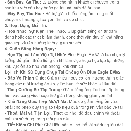
- Sân Bay, Ga Tàu:
Lý tưởng cho hành khách di chuyển trong
các khu vực sân bay hoặc ga tàu có mức độ ồn cao.
- Máy Bay, Tàu Hỏa:
Hỗ trợ giảm thiểu tiếng ồn trong suốt
chuyến đi, mang lại sự yên tĩnh và dễ chịu.
3. Hoạt Động Giải Trí:
- Hòa Nhạc, Sự Kiện Thể Thao:
Giúp giảm tiếng ồn từ đám
đông hoặc các thiết bị âm thanh, đồng thời vẫn duy trì khả năng
giao tiếp và tận hưởng không gian sự kiện.
4. Cuộc Sống Hàng Ngày:
- Học Tập và Làm Việc Tại Nhà:
Blue Eagle EM62 là lựa chọn lý
tưởng để giảm thiểu tiếng ồn khi làm việc hoặc học tập tại những
khu vực ồn ào như văn phòng, khu dân cư.
Lợi Ích Khi Sử Dụng Chụp Tai Chống Ồn Blue Eagle EM62
- Bảo Vệ Thính Giác:
Giảm thiểu nguy cơ tổn thương thính giác
trong các môi trường ồn ào, giúp bảo vệ sức khỏe tai lâu dài.
- Tăng Cường Sự Tập Trung:
Giảm tiếng ồn giúp bạn tập trung
hơn vào công việc hoặc thư giãn trong không gian yên tĩnh.
- Khả Năng Giao Tiếp Mượt Mà:
Mức độ giảm tiếng ồn vừa
phải cho phép duy trì giao tiếp hiệu quả trong khi vẫn bảo vệ tai.
- Thoải Mái và Tiện Lợi:
Thiết kế nhẹ, dễ điều chỉnh và thoải
mái khi sử dụng trong thời gian dài.
- Tiết Kiệm Chi Phí:
Chất liệu bền bỉ, có thể tái sử dụng lâu dài,
giảm chi phí thay thế thường xuyên.