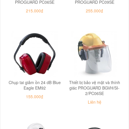
PROGUARD PC06SE
PROGUARD PC09SE
215.000₫
255.000₫
Chụp tai giảm ồn 24 dB Blue
Thiết bị bảo vệ mặt và thính
Eagle EM92
giác PROGUARD BGVH/SI-
2/PC06SE
155.000₫
Liên hệ