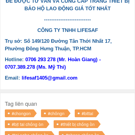
ĐỂ ĐƯỢC TƯ VẤN VÀ CUNG CẤP TRANG THIẾT BỊ
BẢO HỘ LAO ĐỘNG GIÁ TỐT NHẤT
--------------------------
CÔNG TY TNHH LIFESAF
Trụ sở: Số 149/120 Đường Tân Thới Nhất 17,
Phường Đông Hưng Thuận, TP.HCM
Hotline:
0706 293 278 (Mr. Hoàn Giang) -
0707.389.278 (Ms. Mỹ Thi)
Email:
lifesaf1405@gmail.com
Tag liên quan
#chongon
#chôngn
#bittai
#bịt tai chống òn
#thiết bị chống ồn
#tai nghe chống ồn
#phone chống ồn