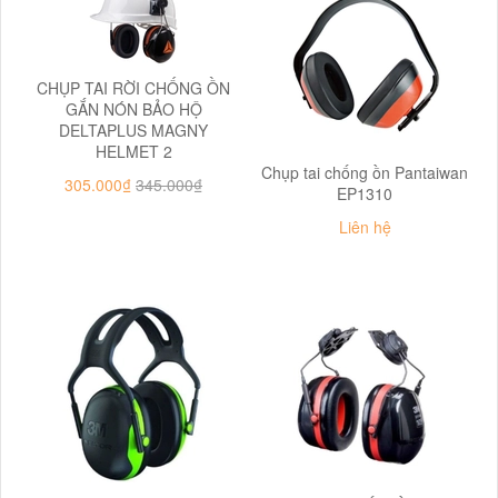
CHỤP TAI RỜI CHỐNG ỒN
GẮN NÓN BẢO HỘ
DELTAPLUS MAGNY
HELMET 2
Chụp tai chống ồn Pantaiwan
305.000₫
345.000₫
EP1310
Liên hệ