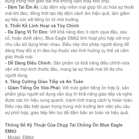
dụng trong thời gian dài mà không cảm thấy khó chịu.
- Đệm Tai Êm Ái:
Lớp đệm xốp mềm mại giúp tối ưu hóa sự thoải
mái khi đeo, đồng thời tạo lớp đệm cách âm hiệu quả, làm giảm
sự tiếp xúc với tiếng ồn từ môi trường.
3. Thiết Kế Linh Hoạt và Tùy Chỉnh
- Đa Dạng Vị Trí Đeo:
Với khả năng đeo 3 cách (qua đầu, sau
cổ, hoặc dưới cằm), Blue Eagle EM62 linh hoạt phù hợp với mọi
nhu cầu sử dụng khác nhau. Điều này cho phép người dùng dễ
dàng thay đổi vị trí đeo tùy thuộc vào tình huống cụ thể và cảm
giác thoải mái.
- Dễ Dàng Điều Chỉnh:
Sản phẩm có khả năng điều chỉnh vừa
vặn với mọi kích thước đầu, mang lại sự thoải mái tối đa cho
người dùng.
4. Tăng Cường Giao Tiếp và An Toàn
- Giảm Tiếng Ồn Vừa Phải:
Với mức giảm tiếng ồn hợp lý, sản
phẩm giúp người sử dụng vẫn duy trì khả năng giao tiếp và nghe
được các tín hiệu xung quanh, tránh tình trạng cách ly hoàn toàn.
Điều này đặc biệt quan trọng trong môi trường làm việc yêu cầu
sự phối hợp, giao tiếp liên tục để đảm bảo an toàn và hiệu quả.
Thông Số Kỹ Thuật Của Chụp Tai Chống Ồn Blue Eagle
EM62
- Model: EM62