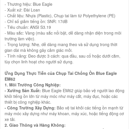
- Thương hiệu: Blue Eagle
- Xuất xứ: Đài Loan
- Chất liệu: Nhựa (Plastic), Chụp tai làm từ Polyethylene (PE)
- Chỉ số giảm tiếng ồn: SNR: 17dB
- Tiêu chuẩn: ANSI S3.19
- Màu sắc: Vàng (màu sắc nổi bật, dễ dàng nhận diện trong môi
trường làm việc).
- Trọng lượng: Nhẹ, dễ dàng mang theo và sử dụng trong thời
gian dài mà không gây cảm giác mỏi.
- Tính năng: Đeo được 3 cách: qua đầu, sau cổ hoặc dưới cằm,
tùy chọn linh hoạt cho người sử dụng.
Ứng Dụng Thực Tiễn của Chụp Tai Chống Ồn Blue Eagle
EM62
1. Môi Trường Công Nghiệp:
- Xưởng Sản Xuất:
Blue Eagle EM62 giúp bảo vệ người lao động
khỏi tiếng ồn lớn từ máy móc như máy cắt, máy đục, hoặc các
thiết bị công nghiệp khác.
- Công Trường Xây Dựng:
Bảo vệ tai khỏi các tiếng ồn mạnh từ
máy móc xây dựng như máy khoan, máy xúc, hoặc tiếng động cơ
xe tải.
2. Giao Thông và Hàng Không: