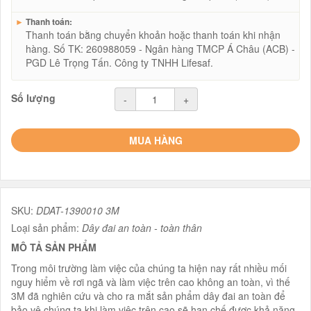
►
Thanh toán:
Thanh toán bằng chuyển khoản hoặc thanh toán khi nhận
hàng. Số TK: 260988059 - Ngân hàng TMCP Á Châu (ACB) -
PGD Lê Trọng Tấn. Công ty TNHH Lifesaf.
Số lượng
-
+
MUA HÀNG
SKU:
DDAT-1390010 3M
Loại sản phẩm:
Dây đai an toàn - toàn thân
MÔ TẢ SẢN PHẨM
Trong môi trường làm việc của chúng ta hiện nay rất nhiều mối
nguy hiểm về rơi ngã và làm việc trên cao không an toàn, vì thế
3M đã nghiên cứu và cho ra mắt sản phẩm dây đai an toàn để
bảo vệ chúng ta khi làm việc trên cao sẽ hạn chế được khả năng