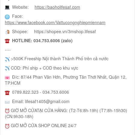
Website:
https://baoholifesaf.com
Face:
https://www.facebook.com/Vattucongnghiepmiennam
Shopee: https://shopee.vn/3mshop.lifesaf
HOTLINE
: 034.753.6006 (zalo)
----
>500K Freeship Nội thành Thành Phố trên cả nước
COD: Phí ship + COD theo khu vực
Đ/c: 87/44 Phan Văn Hớn, Phường Tân Thới Nhất, Quận 12,
TP.HCM
0789.822.323 - 034.753.6006
Email: lifesaf1405@gmail.com
GIỜ MỞ CỬATẠI CỬA HÀNG: (T2-T6:8h-19h) (T7:8h-15h30)
(CN:9h30-18h)
GIỜ MỞ CỬA SHOP ONLINE 24/7