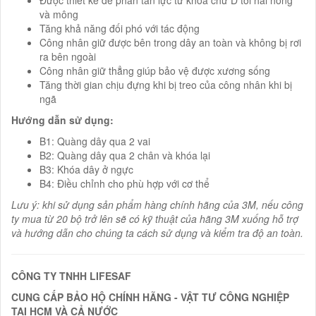
Được thiết kế để phân tán lực từ khóa chữ D tới hai hông
và mông
Tăng khả năng đối phó với tác động
Công nhân giữ được bên trong dây an toàn và không bị rơi
ra bên ngoài
Công nhân giữ thẳng giúp bảo vệ được xương sống
Tăng thời gian chịu đựng khi bị treo của công nhân khi bị
ngã
Hướng dẫn sử dụng:
B1: Quàng dây qua 2 vai
B2: Quàng dây qua 2 chân và khóa lại
B3: Khóa dây ở ngực
B4: Điều chỉnh cho phù hợp với cơ thể
Lưu ý: khi sử dụng sản phẩm hàng chính hãng của 3M, nếu công
ty mua từ 20 bộ trở lên sẽ có kỹ thuật của hãng 3M xuống hỗ trợ
và hướng dẫn cho chúng ta cách sử dụng và kiểm tra độ an toàn.
CÔNG TY TNHH LIFESAF
CUNG CẤP BẢO HỘ CHÍNH HÃNG - VẬT TƯ CÔNG NGHIỆP
TẠI HCM VÀ CẢ NƯỚC