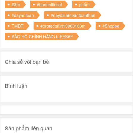
#3m
#baoholifesaf
phẩm
#dayantoan
#daydaiantoantoanthan
TMĐT
#protectafirt13900103m
#Shopee
BẢO HỘ CHÍNH HÃNG LIFESAF
Chia sẻ với bạn bè
Bình luận
Sản phẩm liên quan