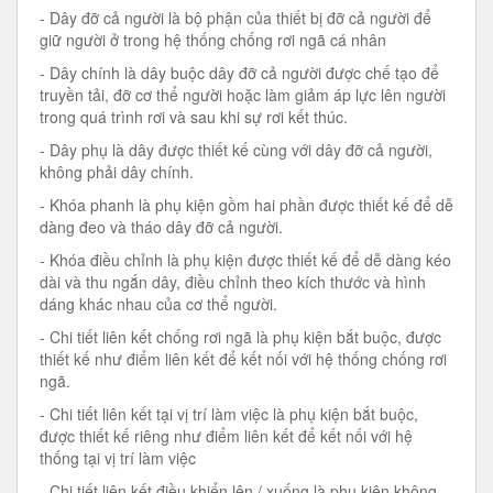
- Dây đỡ cả người là bộ phận của thiết bị đỡ cả người để
giữ người ở trong hệ thống chống rơi ngã cá nhân
- Dây chính là dây buộc dây đỡ cả người được chế tạo để
truyền tải, đỡ cơ thể người hoặc làm giảm áp lực lên người
trong quá trình rơi và sau khi sự rơi kết thúc.
- Dây phụ là dây được thiết kế cùng với dây đỡ cả người,
không phải dây chính.
- Khóa phanh là phụ kiện gồm hai phần được thiết kế để dễ
dàng đeo và tháo dây đỡ cả người.
- Khóa điều chỉnh là phụ kiện được thiết kế để dễ dàng kéo
dài và thu ngắn dây, điều chỉnh theo kích thước và hình
dáng khác nhau của cơ thể người.
- Chi tiết liên kết chống rơi ngã là phụ kiện bắt buộc, được
thiết kế như điểm liên kết để kết nối với hệ thống chống rơi
ngã.
- Chi tiết liên kết tại vị trí làm việc là phụ kiện bắt buộc,
được thiết kế riêng như điểm liên kết để kết nối với hệ
thống tại vị trí làm việc
- Chi tiết liên kết điều khiển lên / xuống là phụ kiện không