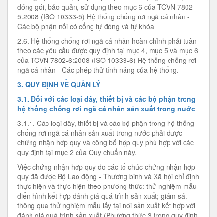
đóng gói, bảo quản, sử dụng theo mục 6 của TCVN 7802-
5:2008 (ISO 10333-5) Hệ thống chống rơi ngã cá nhân -
Các bộ phận nối có cổng tự đóng và tự khóa.
2.6. Hệ thống chống rơi ngã cá nhân hoàn chỉnh phải tuân
theo các yêu cầu được quy định tại mục 4, mục 5 và mục 6
của TCVN 7802-6:2008 (ISO 10333-6) Hệ thống chống rơi
ngã cá nhân - Các phép thử tính năng của hệ thống.
3. QUY ĐỊNH VỀ QUẢN LÝ
3.1. Đối với các loại dây, thiết bị và các bộ phận trong
hệ thống chống rơi ngã cá nhân sản xuất trong nước
3.1.1. Các loại dây, thiết bị và các bộ phận trong hệ thống
chống rơi ngã cá nhân sản xuất trong nước phải được
chứng nhận hợp quy và công bố hợp quy phù hợp với các
quy định tại mục 2 của Quy chuẩn này.
Việc chứng nhận hợp quy do các tổ chức chứng nhận hợp
quy đã được Bộ Lao động - Thương binh và Xã hội chỉ định
thực hiện và thực hiện theo phương thức: thử nghiệm mẫu
điển hình kết hợp đánh giá quá trình sản xuất; giám sát
thông qua thử nghiệm mẫu lấy tại nơi sản xuất kết hợp với
đánh giá quá trình sản xuất (Phương thức 3 trong quy định