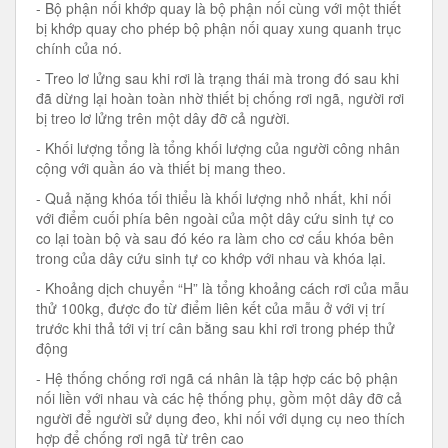
- Bộ phận nối khớp quay là bộ phận nối cùng với một thiết
bị khớp quay cho phép bộ phận nối quay xung quanh trục
chính của nó.
- Treo lơ lửng sau khi rơi là trạng thái mà trong đó sau khi
đã dừng lại hoàn toàn nhờ thiết bị chống rơi ngã, người rơi
bị treo lơ lửng trên một dây đỡ cả người.
- Khối lượng tổng là tổng khối lượng của người công nhân
cộng với quần áo và thiết bị mang theo.
- Quả nặng khóa tối thiểu là khối lượng nhỏ nhất, khi nối
với điểm cuối phía bên ngoài của một dây cứu sinh tự co
co lại toàn bộ và sau đó kéo ra làm cho cơ cấu khóa bên
trong của dây cứu sinh tự co khớp với nhau và khóa lại.
- Khoảng dịch chuyển “H” là tổng khoảng cách rơi của mẫu
thử 100kg, được đo từ điểm liên kết của mẫu ở với vị trí
trước khi thả tới vị trí cân bằng sau khi rơi trong phép thử
động
- Hệ thống chống rơi ngã cá nhân là tập hợp các bộ phận
nối liền với nhau và các hệ thống phụ, gồm một dây đỡ cả
người để người sử dụng đeo, khi nối với dụng cụ neo thích
hợp để chống rơi ngã từ trên cao