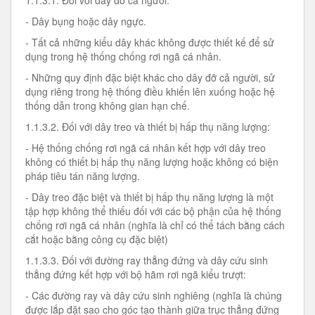
1.1.3.1. Đối với dây đỡ cả người:
- Dây bụng hoặc dây ngực.
- Tất cả những kiểu dây khác không được thiết kế để sử
dụng trong hệ thống chống rơi ngã cá nhân.
- Những quy định đặc biệt khác cho dây đỡ cả người, sử
dụng riêng trong hệ thống điều khiển lên xuống hoặc hệ
thống dẫn trong không gian hạn chế.
1.1.3.2. Đối với dây treo và thiết bị hấp thụ năng lượng:
- Hệ thống chống rơi ngã cá nhân kết hợp với dây treo
không có thiết bị hấp thụ năng lượng hoặc không có biện
pháp tiêu tán năng lượng.
- Dây treo đặc biệt và thiết bị hấp thụ năng lượng là một
tập hợp không thể thiếu đối với các bộ phận của hệ thống
chống rơi ngã cá nhân (nghĩa là chỉ có thể tách bằng cách
cắt hoặc bằng công cụ đặc biệt)
1.1.3.3. Đối với đường ray thẳng đứng và dây cứu sinh
thẳng đứng kết hợp với bộ hãm rơi ngã kiểu trượt:
- Các đường ray và dây cứu sinh nghiêng (nghĩa là chúng
được lắp đặt sao cho góc tạo thành giữa trục thẳng đứng