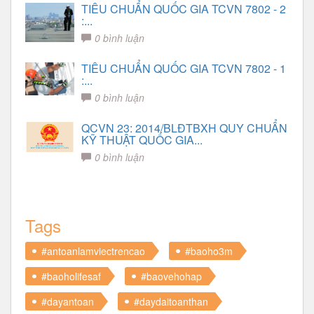
TIÊU CHUẨN QUỐC GIA TCVN 7802 - 2
:...
0 bình luận
TIÊU CHUẨN QUỐC GIA TCVN 7802 - 1
:...
0 bình luận
QCVN 23: 2014/BLĐTBXH QUY CHUẨN
KỸ THUẬT QUỐC GIA...
0 bình luận
Tags
#antoanlamviectrencao
#baoho3m
#baoholifesaf
#baovehohap
#dayantoan
#daydaitoanthan