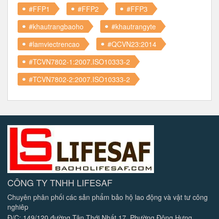
#FFP1
#FFP2
#FFP3
#khautrangbaoho
#khautrangyte
#lamviectrencao
#QCVN23:2014
#TCVN7802-1:2007.ISO10333-2
#TCVN7802-2:2007.ISO10333-2
CÔNG TY TNHH LIFESAF
Chuyên phân phối các sản phẩm bảo hộ lao động và vật tư công
nghiêp
Đ/C: 149/120 đường Tân Thới Nhất 17, Phường Đông Hưng