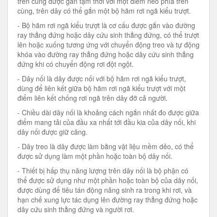
trên cùng được gắn tạm thời với một điểm neo phía trên
cùng, trên dây có thể gắn một bộ hãm rơi ngã kiểu trượt.
- Bộ hãm rơi ngã kiểu trượt là cơ cấu được gắn vào đường
ray thẳng đứng hoặc dây cứu sinh thẳng đứng, có thể trượt
lên hoặc xuống tương ứng với chuyển động treo và tự động
khóa vào đường ray thẳng đứng hoặc dây cứu sinh thẳng
đứng khi có chuyển động rơi đột ngột.
- Dây nối là dây được nối với bộ hãm rơi ngã kiểu trượt,
dùng để liên kết giữa bộ hãm rơi ngã kiểu trượt với một
điểm liên kết chống rơi ngã trên dây đỡ cả người.
- Chiều dài dây nối là khoảng cách ngắn nhất đo được giữa
điểm mang tải của đầu xa nhất tới đầu kia của dây nối, khi
dây nối được giữ căng.
- Dây treo là dây được làm bằng vật liệu mềm dẻo, có thể
được sử dụng làm một phần hoặc toàn bộ dây nối.
- Thiết bị hấp thụ năng lượng trên dây nối là bộ phận có
thể được sử dụng như một phần hoặc toàn bộ của dây nối,
được dùng để tiêu tán động năng sinh ra trong khi rơi, và
hạn chế xung lực tác dụng lên đường ray thẳng đứng hoặc
dây cứu sinh thẳng đứng và người rơi.