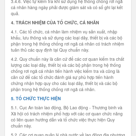
3.4.6. Việc tự kiểm tra khi sử dụng hệ thống chống rơi ngã
cá nhân hàng ngày phải được giám sát và có sổ ghi lại kết
quả.
4. TRÁCH NHIỆM CỦA TỔ CHỨC, CÁ NHÂN
4.1. Các tổ chức, cá nhân làm nhiệm vụ sản xuất, nhập
khẩu, lưu thông và sử dụng các loại dây, thiết bị và các bộ
phận trong hệ thống chống rơi ngã cá nhân có trách nhiệm
tuân thủ các quy định tại Quy chuẩn này.
4.2. Quy chuẩn này là căn cứ để các cơ quan kiểm tra chất
lượng các loại dây, thiết bị và các bộ phận trong hệ thống
chống rơi ngã cá nhân tiến hành việc kiểm tra và cũng là
căn cứ để các tổ chức đánh giá sự phù hợp tiến hành
chứng nhận hợp quy cho các loại dây, thiết bị và các bộ
phận trong hệ thống chống rơi ngã cá nhân.
5. TỔ CHỨC THỰC HIỆN
5.1. Cục An toàn lao động, Bộ Lao động - Thương binh và
Xã hội có trách nhiệm phố hợp với các cơ quan chức năng
có liên quan hướng dẫn và tổ chức việc thực hiện Quy
chuẩn này.
5.2. Các cơ quan quản lý nhà nước về lao động địa phương