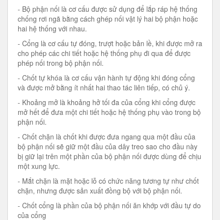
- Bộ phận nối là cơ cấu được sử dụng để lắp ráp hệ thống
chống rơi ngã bằng cách ghép nối vật lý hai bộ phận hoặc
hai hệ thống với nhau.
- Cổng là cơ cấu tự đóng, trượt hoặc bản lề, khi được mở ra
cho phép các chi tiết hoặc hệ thống phụ đi qua để được
phép nối trong bộ phận nối.
- Chốt tự khóa là cơ cấu vận hành tự động khi đóng cổng
và được mở bằng ít nhất hai thao tác liên tiếp, có chủ ý.
- Khoảng mở là khoảng hở tối đa của cổng khi cổng được
mở hết để đưa một chi tiết hoặc hệ thống phụ vào trong bộ
phận nối.
- Chốt chặn là chốt khi được đưa ngang qua một đầu của
bộ phận nối sẽ giữ một đầu của dây treo sao cho đầu này
bị giữ lại trên một phần của bộ phận nối được dùng để chịu
một xung lực.
- Mắt chặn là mặt hoặc lỗ có chức năng tương tự như chốt
chặn, nhưng được sản xuất đồng bộ với bộ phận nối.
- Chốt cổng là phần của bộ phận nối ăn khớp với đầu tự do
của cổng