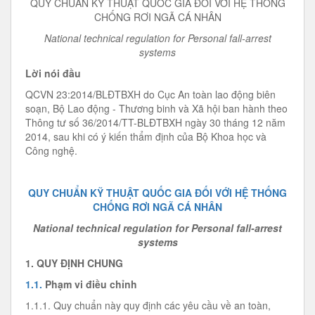
QUY CHUẨN KỸ THUẬT QUỐC GIA ĐỐI VỚI HỆ THỐNG
CHỐNG RƠI NGÃ CÁ NHÂN
National technical regulation for Personal fall-arrest
systems
Lời nói đầu
QCVN 23:2014/BLĐTBXH do Cục An toàn lao động biên
soạn, Bộ Lao động - Thương binh và Xã hội ban hành theo
Thông tư số 36/2014/TT-BLĐTBXH ngày 30 tháng 12 năm
2014, sau khi có ý kiến thẩm định của Bộ Khoa học và
Công nghệ.
QUY CHUẨN KỸ THUẬT QUỐC GIA ĐỐI VỚI HỆ THỐNG
CHỐNG RƠI NGÃ CÁ NHÂN
National technical regulation for Personal fall-arrest
systems
1. QUY ĐỊNH CHUNG
1.1.
Phạm vi điều chỉnh
1.1.1. Quy chuẩn này quy định các yêu cầu về an toàn,