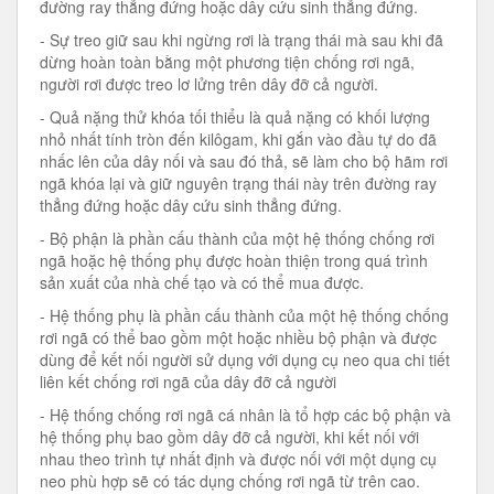
đường ray thẳng đứng hoặc dây cứu sinh thẳng đứng.
- Sự treo giữ sau khi ngừng rơi là trạng thái mà sau khi đã
dừng hoàn toàn bằng một phương tiện chống rơi ngã,
người rơi được treo lơ lửng trên dây đỡ cả người.
- Quả nặng thử khóa tối thiểu là quả nặng có khối lượng
nhỏ nhất tính tròn đến kilôgam, khi gắn vào đầu tự do đã
nhấc lên của dây nối và sau đó thả, sẽ làm cho bộ hãm rơi
ngã khóa lại và giữ nguyên trạng thái này trên đường ray
thẳng đứng hoặc dây cứu sinh thẳng đứng.
- Bộ phận là phần cấu thành của một hệ thống chống rơi
ngã hoặc hệ thống phụ được hoàn thiện trong quá trình
sản xuất của nhà chế tạo và có thể mua được.
- Hệ thống phụ là phần cấu thành của một hệ thống chống
rơi ngã có thể bao gồm một hoặc nhiều bộ phận và được
dùng để kết nối người sử dụng với dụng cụ neo qua chi tiết
liên kết chống rơi ngã của dây đỡ cả người
- Hệ thống chống rơi ngã cá nhân là tổ hợp các bộ phận và
hệ thống phụ bao gồm dây đỡ cả người, khi kết nối với
nhau theo trình tự nhất định và được nối với một dụng cụ
neo phù hợp sẽ có tác dụng chống rơi ngã từ trên cao.