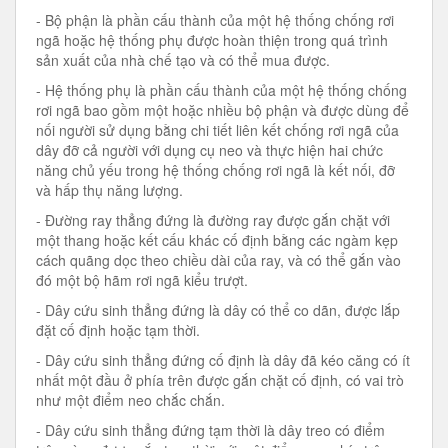
- Bộ phận là phần cấu thành của một hệ thống chống rơi
ngã hoặc hệ thống phụ được hoàn thiện trong quá trình
sản xuất của nhà chế tạo và có thể mua được.
- Hệ thống phụ là phần cấu thành của một hệ thống chống
rơi ngã bao gồm một hoặc nhiều bộ phận và được dùng để
nối người sử dụng bằng chi tiết liên kết chống rơi ngã của
dây đỡ cả người với dụng cụ neo và thực hiện hai chức
năng chủ yếu trong hệ thống chống rơi ngã là kết nối, đỡ
và hấp thụ năng lượng.
- Đường ray thẳng đứng là đường ray được gắn chặt với
một thang hoặc kết cấu khác cố định bằng các ngàm kẹp
cách quãng dọc theo chiều dài của ray, và có thể gắn vào
đó một bộ hãm rơi ngã kiểu trượt.
- Dây cứu sinh thẳng đứng là dây có thể co dãn, được lắp
đặt cố định hoặc tạm thời.
- Dây cứu sinh thẳng đứng cố định là dây đã kéo căng có ít
nhất một đầu ở phía trên được gắn chặt cố định, có vai trò
như một điểm neo chắc chắn.
- Dây cứu sinh thẳng đứng tạm thời là dây treo có điểm