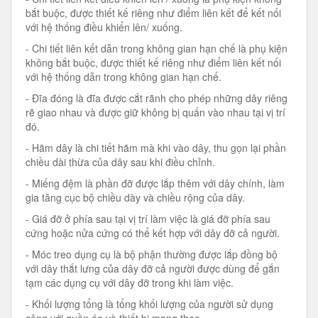
bắt buộc, được thiết kế riêng như điểm liên kết để kết nối
với hệ thống điều khiển lên/ xuống.
- Chi tiết liên kết dẫn trong không gian hạn chế là phụ kiện
không bắt buộc, được thiết kế riêng như điểm liên kết nối
với hệ thống dẫn trong không gian hạn chế.
- Đĩa đóng là đĩa được cắt rãnh cho phép những dây riêng
rẽ giao nhau và được giữ không bị quấn vào nhau tại vị trí
đó.
- Hãm dây là chi tiết hãm mà khi vào dây, thu gọn lại phần
chiều dài thừa của dây sau khi điều chỉnh.
- Miếng đệm là phần đỡ được lắp thêm với dây chính, làm
gia tăng cục bộ chiều dày và chiều rộng của dây.
- Giá đỡ ở phía sau tại vị trí làm việc là giá đỡ phía sau
cứng hoặc nửa cứng có thể kết hợp với dây đỡ cả người.
- Móc treo dụng cụ là bộ phận thường được lắp đồng bộ
với dây thắt lưng của dây đỡ cả người được dùng để gắn
tạm các dụng cụ với dây đỡ trong khi làm việc.
- Khối lượng tổng là tổng khối lượng của người sử dụng