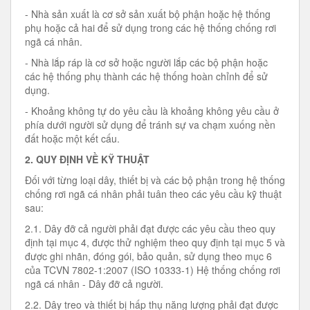
- Nhà sản xuất là cơ sở sản xuất bộ phận hoặc hệ thống
phụ hoặc cả hai để sử dụng trong các hệ thống chống rơi
ngã cá nhân.
- Nhà lắp ráp là cơ sở hoặc người lắp các bộ phận hoặc
các hệ thống phụ thành các hệ thống hoàn chỉnh để sử
dụng.
- Khoảng không tự do yêu cầu là khoảng không yêu cầu ở
phía dưới người sử dụng để tránh sự va chạm xuống nền
đất hoặc một kết cấu.
2. QUY ĐỊNH VỀ KỸ THUẬT
Đối với từng loại dây, thiết bị và các bộ phận trong hệ thống
chống rơi ngã cá nhân phải tuân theo các yêu cầu kỹ thuật
sau:
2.1. Dây đỡ cả người phải đạt được các yêu cầu theo quy
định tại mục 4, được thử nghiệm theo quy định tại mục 5 và
được ghi nhãn, đóng gói, bảo quản, sử dụng theo mục 6
của TCVN 7802-1:2007 (ISO 10333-1) Hệ thống chống rơi
ngã cá nhân - Dây đỡ cả người.
2.2. Dây treo và thiết bị hấp thụ năng lượng phải đạt được