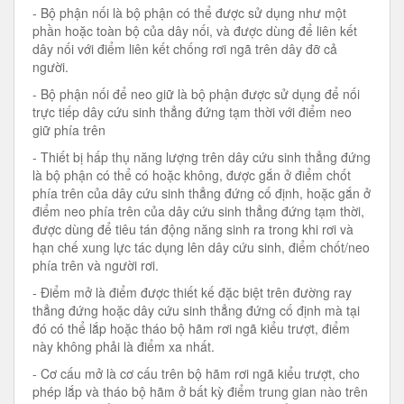
- Bộ phận nối là bộ phận có thể được sử dụng như một
phần hoặc toàn bộ của dây nối, và được dùng để liên kết
dây nối với điểm liên kết chống rơi ngã trên dây đỡ cả
người.
- Bộ phận nối để neo giữ là bộ phận được sử dụng để nối
trực tiếp dây cứu sinh thẳng đứng tạm thời với điểm neo
giữ phía trên
- Thiết bị hấp thụ năng lượng trên dây cứu sinh thẳng đứng
là bộ phận có thể có hoặc không, được gắn ở điểm chốt
phía trên của dây cứu sinh thẳng đứng cố định, hoặc gắn ở
điểm neo phía trên của dây cứu sinh thẳng đứng tạm thời,
được dùng để tiêu tán động năng sinh ra trong khi rơi và
hạn chế xung lực tác dụng lên dây cứu sinh, điểm chốt/neo
phía trên và người rơi.
- Điểm mở là điểm được thiết kế đặc biệt trên đường ray
thẳng đứng hoặc dây cứu sinh thẳng đứng cố định mà tại
đó có thể lắp hoặc tháo bộ hãm rơi ngã kiểu trượt, điểm
này không phải là điểm xa nhất.
- Cơ cấu mở là cơ cấu trên bộ hãm rơi ngã kiểu trượt, cho
phép lắp và tháo bộ hãm ở bất kỳ điểm trung gian nào trên