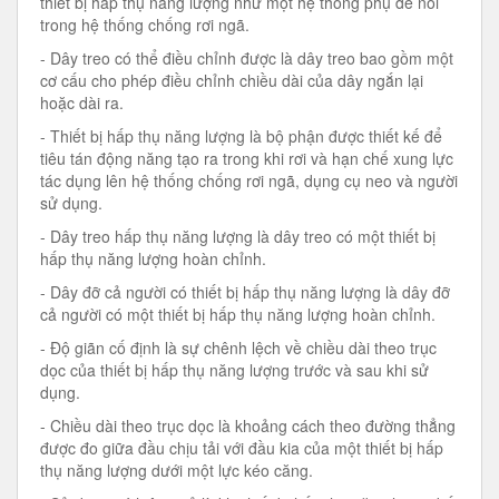
thiết bị hấp thụ năng lượng như một hệ thống phụ để nối
trong hệ thống chống rơi ngã.
- Dây treo có thể điều chỉnh được là dây treo bao gồm một
cơ cấu cho phép điều chỉnh chiều dài của dây ngắn lại
hoặc dài ra.
- Thiết bị hấp thụ năng lượng là bộ phận được thiết kế để
tiêu tán động năng tạo ra trong khi rơi và hạn chế xung lực
tác dụng lên hệ thống chống rơi ngã, dụng cụ neo và người
sử dụng.
- Dây treo hấp thụ năng lượng là dây treo có một thiết bị
hấp thụ năng lượng hoàn chỉnh.
- Dây đỡ cả người có thiết bị hấp thụ năng lượng là dây đỡ
cả người có một thiết bị hấp thụ năng lượng hoàn chỉnh.
- Độ giãn cố định là sự chênh lệch về chiều dài theo trục
dọc của thiết bị hấp thụ năng lượng trước và sau khi sử
dụng.
- Chiều dài theo trục dọc là khoảng cách theo đường thẳng
được đo giữa đầu chịu tải với đầu kia của một thiết bị hấp
thụ năng lượng dưới một lực kéo căng.