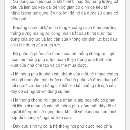
- Sử dụng có hiệu quả là khi thiết bị hấp thụ năng lượng bắt
đầu và liên tục kéo dài đến độ giãn cố định để tiêu tán
năng lượng tác dụng lên nó, khi đó nó đã được sử dụng có
hiệu quả.
- Khoảng cách rơi tự do là tổng khoảng cách theo phương
thẳng đứng mà người công nhân bắt đầu bị rơi dưới tác
dụng của trợ lực và lực cản của không khí đến lúc bắt đầu
chịu tác dụng của xung lực.
- Bộ phận là phần cấu thành của hệ thống chống rơi ngã
hoặc hệ thống phụ được hoàn thiện trong quá trình sản
xuất của nhà chế tạo và có thể mua được.
- Hệ thống phụ là phần cấu thành của một hệ thống chống
rơi ngã bao gồm một hoặc nhiều bộ phận và được dùng để
nối người sử dụng bằng chi tiết liên kết chống rơi ngã của
dây đỡ cả người với dụng cụ neo.
- Hệ thống chống rơi ngã cá nhân là tập hợp các bộ phận
nối liền với nhau và các hệ thống phụ, gồm một dây đỡ cả
người để người sử dụng đeo, khi nối với dụng cụ neo thích
hợp để chống rơi ngã từ trên cao.
- Dây cứu sinh tự co là hệ thống nối phụ được neo phía