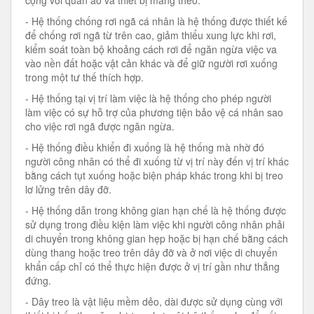
cộng với quần áo và thiết bị mang theo.
- Hệ thống chống rơi ngã cá nhân là hệ thống được thiết kế
để chống rơi ngã từ trên cao, giảm thiểu xung lực khi rơi,
kiểm soát toàn bộ khoảng cách rơi để ngăn ngừa việc va
vào nền đất hoặc vật cản khác và để giữ người rơi xuống
trong một tư thế thích hợp.
- Hệ thống tại vị trí làm việc là hệ thống cho phép người
làm việc có sự hỗ trợ của phương tiện bảo vệ cá nhân sao
cho việc rơi ngã được ngăn ngừa.
- Hệ thống điều khiển đi xuống là hệ thống mà nhờ đó
người công nhân có thể đi xuống từ vị trí này đến vị trí khác
bằng cách tụt xuống hoặc biện pháp khác trong khi bị treo
lơ lửng trên dây đỡ.
- Hệ thống dẫn trong không gian hạn chế là hệ thống được
sử dụng trong điều kiện làm việc khi người công nhân phải
di chuyển trong không gian hẹp hoặc bị hạn chế bằng cách
dùng thang hoặc treo trên dây đỡ và ở nơi việc di chuyển
khẩn cấp chỉ có thể thực hiện được ở vị trí gần như thẳng
đứng.
- Dây treo là vật liệu mềm dẻo, dài được sử dụng cùng với