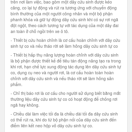
trên nơi làm việc, bao gồm một dây cứu sinh được kéo
căng, co lại tự động và rút ra tương ứng với chuyển động
bình thường của một người công nhân và một bộ phận
phanh khóa và giữ tự động dây cứu sinh khi có sự rơi ngã
đột ngột, theo cách tương tự với tác dụng của một dây đai
an toàn ở chỗ ngồi trên xe ô tô.
- Thiết bị cứu hoàn chỉnh là cơ cấu hoàn chỉnh với dây cứu
sinh tự co và nếu tháo rời sẽ làm hỏng dây cứu sinh tự co
- Thiết bị hấp thụ năng lượng hoàn chỉnh với dây cứu sinh
là bộ phận được thiết kế để tiêu tán động năng tạo ra trong
khi rơi, hạn chế lực xung động tác dụng lên dây cứu sinh tự
co, dụng cụ neo và người rơi, là cơ cấu hoàn toàn hoàn
chỉnh với dây cứu sinh và nếu tháo rời sẽ làm hỏng sản
phẩm.
- Chỉ thị báo rơi là cơ cấu cho người sử dụng biết bằng mắt
thường liệu dây cứu sinh tự co có hoạt động để chống rơi
ngã hay không.
- Chiều dài làm việc tối đa là chiều dài tối đa dây cứu sinh
có thể rút ra, khi do từ bộ phận nối của dây cứu sinh đến
điểm liên kết neo hộp vỏ dây cứu sinh tự co.