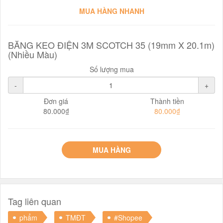
MUA HÀNG NHANH
BĂNG KEO ĐIỆN 3M SCOTCH 35 (19mm X 20.1m)
(Nhiều Màu)
Số lượng mua
-
+
Đơn giá
Thành tiền
80.000₫
80.000₫
MUA HÀNG
Tag liên quan
phẩm
TMĐT
#Shopee