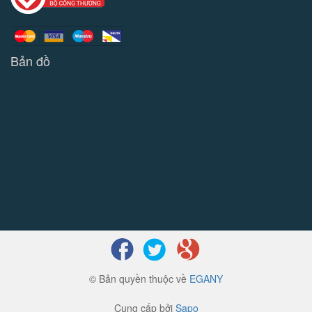
Bản đồ
© Bản quyền thuộc về
EGANY
Cung cấp bởi
Sapo