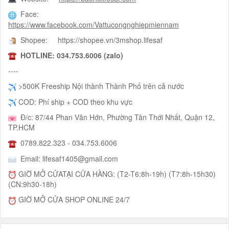
Face:
https://www.facebook.com/Vattucongnghiepmiennam
Shopee: https://shopee.vn/3mshop.lifesaf
HOTLINE
: 034.753.6006 (zalo)
----
>500K Freeship Nội thành Thành Phố trên cả nước
COD: Phí ship + COD theo khu vực
Đ/c: 87/44 Phan Văn Hớn, Phường Tân Thới Nhất, Quận 12,
TP.HCM
0789.822.323 - 034.753.6006
Email: lifesaf1405@gmail.com
GIỜ MỞ CỬATẠI CỬA HÀNG: (T2-T6:8h-19h) (T7:8h-15h30)
(CN:9h30-18h)
GIỜ MỞ CỬA SHOP ONLINE 24/7