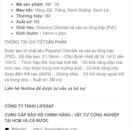
Mã sản phẩm
: 3M - 35
Màu sắc
: Vàng, Đỏ, Trắng, Xanh Dương, Xanh Lá
Thương hiệu
: 3M
Xuất xứ
: Mỹ
Chất liệu
: Polyvinyl Chloride và cao su tổng hợp (PVC)
Kích thước :
19mm x 20m
THÔNG TIN CHI TIẾTSẢN PHẨM
Được làm từ chất liệu Polyvinyl Chloride và cao su tổng hợp
(PVC). Độ dày keo: 0.178mm. - Chịu được nhiệt độ từ -18°C đến
105°C. - Thích hợp cho mọi loại thời tiết. - Có khả năng chịu mài
mòn cao, chịu được trong môi trường acid. - Có khả năng chịu
được điện thế cao (600V). - Chống cháy. - Có thể dùng ngoài trời
và trong nhà. - Xuất xứ: 3M mỹ
Liên hệ Hotline để được tư vấn và hỗ trợ
CÔNG TY TNHH LIFESAF
CUNG CẤP BẢO HỘ CHÍNH HÃNG - VẬT TƯ CÔNG NGHIỆP
TẠI HCM VÀ CẢ NƯỚC
Website:
https://baoholifesaf.com