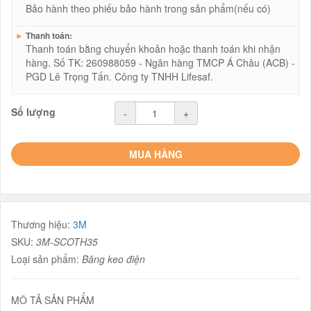
Bảo hành theo phiếu bảo hành trong sản phẩm(nếu có)
►
Thanh toán:
Thanh toán bằng chuyển khoản hoặc thanh toán khi nhận
hàng. Số TK: 260988059 - Ngân hàng TMCP Á Châu (ACB) -
PGD Lê Trọng Tấn. Công ty TNHH Lifesaf.
Số lượng
-
+
MUA HÀNG
Thương hiệu:
3M
SKU:
3M-SCOTH35
Loại sản phẩm:
Băng keo điện
MÔ TẢ SẢN PHẨM